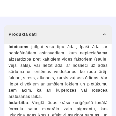
Produkta dati
Ieteicams
jutīgai visu tipu ādai, īpaši ādai ar
paplašinātiem asinsvadiem, kam nepieciešama
aizsardzība pret kaitīgiem vides faktoriem (saule,
vējš, sals). Var lietot ādai ar noslieci uz ādas
sārtuma un eritēmas veidošanos, ko rada ārēji
faktori, stress, alkohols, karsts vai ass ēdiens. Var
lietot cilvēkiem ar tumšiem lokiem un pietūkumu
zem acīm, kā arī kuperozes vai rosacea
ārstēšanas laikā.
Iedarbība:
Vieglā, ādas krāsu koriģējošā tonālā
formula satur minerālo zaļo pigmentu, kas
izlīdzina ādas krāsu, efektīvi mazinot sārtumu un