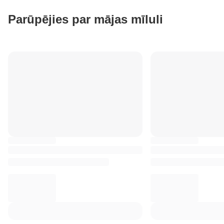
Parūpējies par mājas mīluli