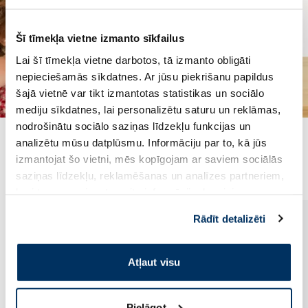
Šī tīmekļa vietne izmanto sīkfailus
Lai šī tīmekļa vietne darbotos, tā izmanto obligāti
nepieciešamās sīkdatnes. Ar jūsu piekrišanu papildus
šajā vietnē var tikt izmantotas statistikas un sociālo
mediju sīkdatnes, lai personalizētu saturu un reklāmas,
nodrošinātu sociālo saziņas līdzekļu funkcijas un
analizētu mūsu datplūsmu. Informāciju par to, kā jūs
Populārākie kategorijā
izmantojat šo vietni, mēs kopīgojam ar saviem sociālās
saziņas līdzekļu, reklamēšanas un analīzes partneriem,
kuri to var apvienot ar citu informāciju, ko viņiem
sniedzat vai ko viņi apkopo, kad lietojat viņu
Rādīt detalizēti
pakalpojumus. Ja piekrītat šo papildu sīkdatņu
izmantošanai, lūdzu, atzīmējiet savu izvēli:
Atļaut visu
Pielāgot