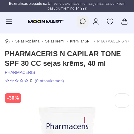
Bezmaksas piegāde uz Unisend pakomātiem un saņemšanas punktiem
pasūtījumiem no 14.99€
Pāriet uz galveno saturu
Sejas kopšana
Sejas krēmi
Krēmi ar SPF
PHARMACERIS N CAPI
PHARMACERIS N CAPILAR TONE
SPF 30 CC sejas krēms, 40 ml
PHARMACERIS
0
(0 atsauksmes)
-30%