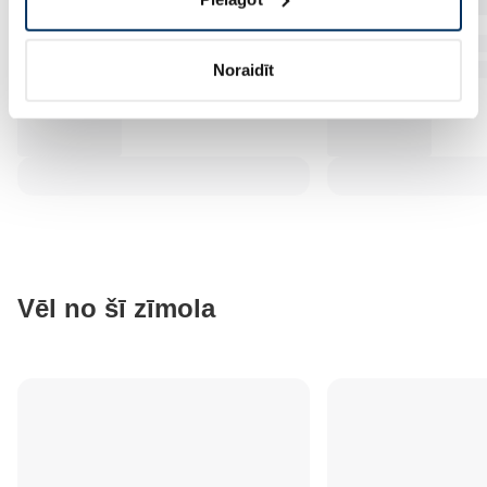
Noraidīt
Vēl no šī zīmola