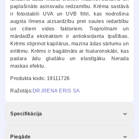
paplašināto asinsvadu redzamību. Krēma sastāvā
ir fotostabili UVA un UVB filtri, kas nodrošina
augsta līmeņa aizsardzību pret saules iedarbību
un citiem vides faktoriem. Tioprolīnam un
mārdadža ekstraktam ir antioksidanta īpašības.
Krēms stiprinot kapilārus, mazina ādas sārtumu un
eritēmu. Krēms ir bagātināts ar hialuronskābi, kas
padara ādu gludāku un elastīgāku. Nerada
maskas efektu.
Produkta kods: 19111726
Ražotājs:
DR.IRENA ERIS SA
Specifikācija
Piegāde