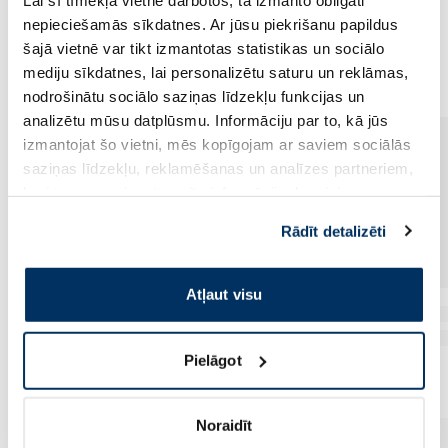
nepieciešamās sīkdatnes. Ar jūsu piekrišanu papildus
Populārākie kategorijā
šajā vietnē var tikt izmantotas statistikas un sociālo
mediju sīkdatnes, lai personalizētu saturu un reklāmas,
nodrošinātu sociālo saziņas līdzekļu funkcijas un
analizētu mūsu datplūsmu. Informāciju par to, kā jūs
izmantojat šo vietni, mēs kopīgojam ar saviem sociālās
saziņas līdzekļu, reklamēšanas un analīzes partneriem,
kuri to var apvienot ar citu informāciju, ko viņiem
sniedzat vai ko viņi apkopo, kad lietojat viņu
Rādīt detalizēti
pakalpojumus. Ja piekrītat šo papildu sīkdatņu
izmantošanai, lūdzu, atzīmējiet savu izvēli:
Atļaut visu
Pielāgot
Noraidīt