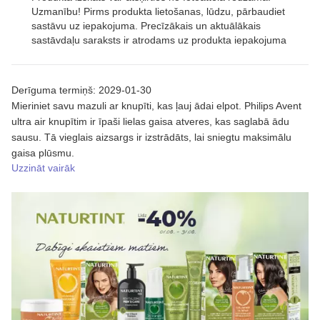
Uzmanību! Pirms produkta lietošanas, lūdzu, pārbaudiet
sastāvu uz iepakojuma. Precīzākais un aktuālākais
sastāvdaļu saraksts ir atrodams uz produkta iepakojuma
Derīguma termiņš: 2029-01-30
Mieriniet savu mazuli ar knupīti, kas ļauj ādai elpot. Philips Avent
ultra air knupītim ir īpaši lielas gaisa atveres, kas saglabā ādu
sausu. Tā vieglais aizsargs ir izstrādāts, lai sniegtu maksimālu
gaisa plūsmu.
Uzzināt vairāk