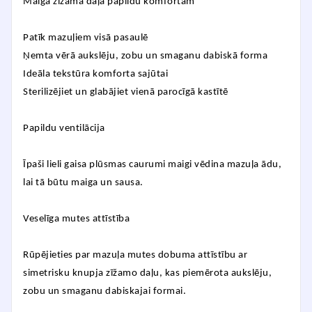
Maiga zīžamā daļa papildu komfortam
Patīk mazuļiem visā pasaulē
Ņemta vērā aukslēju, zobu un smaganu dabiskā forma
Ideāla tekstūra komforta sajūtai
Sterilizējiet un glabājiet vienā parocīgā kastītē
Papildu ventilācija
Īpaši lieli gaisa plūsmas caurumi maigi vēdina mazuļa ādu,
lai tā būtu maiga un sausa.
Veselīga mutes attīstība
Rūpējieties par mazuļa mutes dobuma attīstību ar
simetrisku knupja zīžamo daļu, kas piemērota aukslēju,
zobu un smaganu dabiskajai formai.