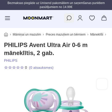
Bezmaksas piegāde uz Unisend pakomātiem un saņemšanas punktiem
pasūtījumiem no 14.99€
Pāriet uz galveno saturu
Māmiņai un mazulim
Preces mazuļiem un bērniem
Māneklīši
PH
PHILIPS Avent Ultra Air 0-6 m
māneklītis, 2 gab.
PHILIPS
0
(0 atsauksmes)