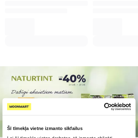
Šī tīmekļa vietne izmanto sīkfailus
Lai šī tīmekļa vietne darbotos, tā izmanto obligāti