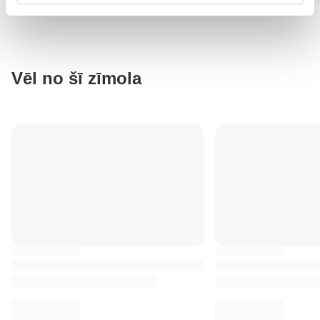
Vēl no šī zīmola