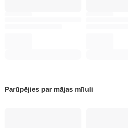
Parūpējies par mājas mīluli