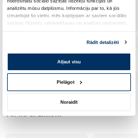
nodrošinātu sociālo saziņas līdzekļu funkcijas un
analizētu mūsu datplūsmu. Informāciju par to, kā jūs
izmantojat šo vietni, mēs kopīgojam ar saviem sociālās
saziņas līdzekļu, reklamēšanas un analīzes partneriem,
kuri to var apvienot ar citu informāciju, ko viņiem
sniedzat vai ko viņi apkopo, kad lietojat viņu
Rādīt detalizēti
pakalpojumus. Ja piekrītat šo papildu sīkdatņu
izmantošanai, lūdzu, atzīmējiet savu izvēli:
Atļaut visu
Pielāgot
Noraidīt
Vēl no šī zīmola