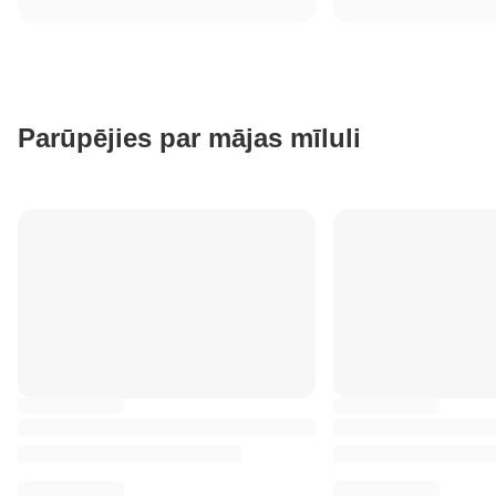
Parūpējies par mājas mīluli