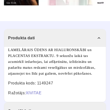
Produkta dati
LAMELĀRAIS ŪDENS AR HIALURONSKĀBI un
PLACENTAS EKSTRAKTU. 9 sekunžu laikā tas
acumirklī iedarbojas, lai atšķetinātu, izlīdzinātu un
padarītu matus redzami veselīgākus un mirdzošākus,
atjaunojot tos līdz pat galiem, novēršot pūkošanos.
Produkta kods: 1149247
Ražotājs:
XIVITAE