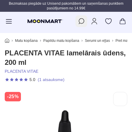
Bezmaksas piegāde uz Unisend pakomātiem un saņemšanas punktiem
pasūtījumiem no 14.99€
Pāriet uz galveno saturu
Matu kopšana
Papildu matu kopšana
Serumi un eļļas
Pret matu
PLACENTA VITAE lamelārais ūdens,
200 ml
PLACENTA VITAE
5.0
(1 atsauksme)
-25%