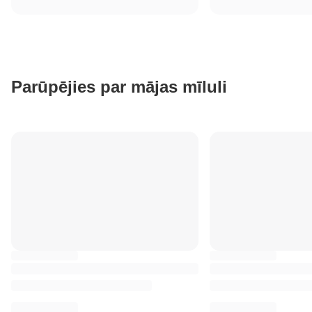
Parūpējies par mājas mīluli