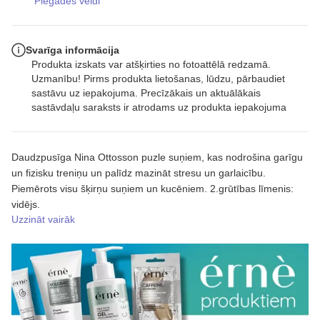
Piegādes veidi
Svarīga informācija
Produkta izskats var atšķirties no fotoattēlā redzamā.
Uzmanību! Pirms produkta lietošanas, lūdzu, pārbaudiet
sastāvu uz iepakojuma. Precīzākais un aktuālākais
sastāvdaļu saraksts ir atrodams uz produkta iepakojuma
Daudzpusīga Nina Ottosson puzle suņiem, kas nodrošina garīgu
un fizisku treniņu un palīdz mazināt stresu un garlaicību.
Piemērots visu šķirņu suņiem un kucēniem. 2.grūtības līmenis:
vidējs.
Uzzināt vairāk