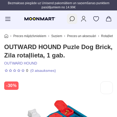
Bezmaksas piegāde uz Unisend pakomātiem un saņemšanas punktiem
pasūtījumiem no 14.99€
Pāriet uz galveno saturu
Preces mājdzīvniekiem
Suņiem
Preces un aksesuāri
Rotaļlietas
OUTWARD HOUND Puzle Dog Brick,
Zila rotaļlieta, 1 gab.
OUTWARD HOUND
0
(0 atsauksmes)
-30%