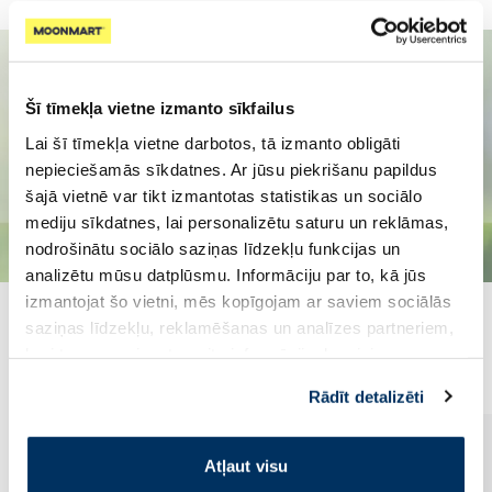
Šī tīmekļa vietne izmanto sīkfailus
Lai šī tīmekļa vietne darbotos, tā izmanto obligāti
nepieciešamās sīkdatnes. Ar jūsu piekrišanu papildus
šajā vietnē var tikt izmantotas statistikas un sociālo
mediju sīkdatnes, lai personalizētu saturu un reklāmas,
nodrošinātu sociālo saziņas līdzekļu funkcijas un
analizētu mūsu datplūsmu. Informāciju par to, kā jūs
izmantojat šo vietni, mēs kopīgojam ar saviem sociālās
saziņas līdzekļu, reklamēšanas un analīzes partneriem,
Populārākie kategorijā
kuri to var apvienot ar citu informāciju, ko viņiem
sniedzat vai ko viņi apkopo, kad lietojat viņu
Rādīt detalizēti
pakalpojumus. Ja piekrītat šo papildu sīkdatņu
izmantošanai, lūdzu, atzīmējiet savu izvēli:
Atļaut visu