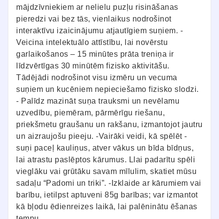
mājdzīvniekiem ar nelielu puzļu risināšanas
pieredzi vai bez tās, vienlaikus nodrošinot
interaktīvu izaicinājumu atjautīgiem suņiem. -
Veicina intelektuālo attīstību, lai novērstu
garlaikošanos – 15 minūtes prāta treniņa ir
līdzvērtīgas 30 minūtēm fizisko aktivitāšu.
Tādējādi nodrošinot visu izmēru un vecuma
suņiem un kucēniem nepieciešamo fizisko slodzi.
- Palīdz mazināt suņa trauksmi un nevēlamu
uzvedību, piemēram, pārmērīgu riešanu,
priekšmetu graušanu un rakšanu, izmantojot jautru
un aizraujošu pieeju. -Vairāki veidi, kā spēlēt -
suņi paceļ kauliņus, atver vākus un bīda bīdņus,
lai atrastu paslēptos kārumus. Llai padarītu spēli
vieglāku vai grūtāku savam mīlulim, skatiet mūsu
sadaļu “Padomi un triki”. -Izklaide ar kārumiem vai
barību, ietilpst aptuveni 85g barības; var izmantot
kā bļodu ēdienreizes laikā, lai palēninātu ēšanas
tempu.