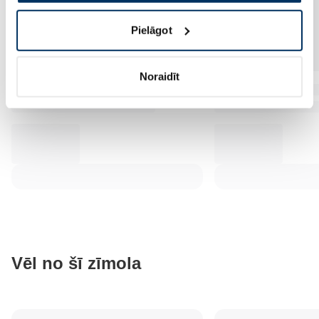
Pielāgot
Noraidīt
Vēl no šī zīmola