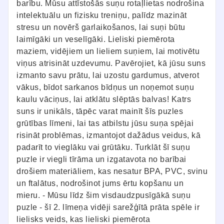
barību. Mūsu attīstošās suņu rotaļlietas nodrošina
intelektuālu un fizisku treniņu, palīdz mazināt
stresu un novērš garlaikošanos, lai suņi būtu
laimīgāki un veselīgāki. Lieliski piemērota
maziem, vidējiem un lieliem suņiem, lai motivētu
viņus atrisināt uzdevumu. Pavērojiet, kā jūsu suns
izmanto savu prātu, lai uzostu gardumus, atverot
vākus, bīdot sarkanos bīdņus un noņemot suņu
kaulu vāciņus, lai atklātu slēptās balvas! Katrs
suns ir unikāls, tāpēc varat mainīt šīs puzles
grūtības līmeni, lai tas atbilstu jūsu suņa spējai
risināt problēmas, izmantojot dažādus veidus, kā
padarīt to vieglāku vai grūtāku. Turklāt šī suņu
puzle ir viegli tīrāma un izgatavota no barībai
drošiem materiāliem, kas nesatur BPA, PVC, svinu
un ftalātus, nodrošinot jums ērtu kopšanu un
mieru. - Mūsu līdz šim visdaudzpusīgākā suņu
puzle - šī 2. līmeņa vidēji sarežģītā prāta spēle ir
lielisks veids, kas lieliski piemērota