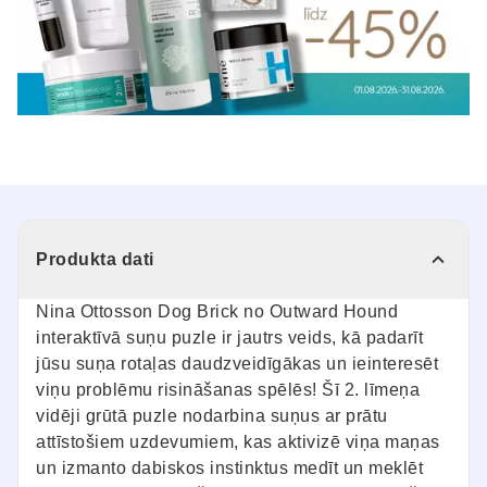
Produkta dati
Nina Ottosson Dog Brick no Outward Hound
interaktīvā suņu puzle ir jautrs veids, kā padarīt
jūsu suņa rotaļas daudzveidīgākas un ieinteresēt
viņu problēmu risināšanas spēlēs! Šī 2. līmeņa
vidēji grūtā puzle nodarbina suņus ar prātu
attīstošiem uzdevumiem, kas aktivizē viņa maņas
un izmanto dabiskos instinktus medīt un meklēt