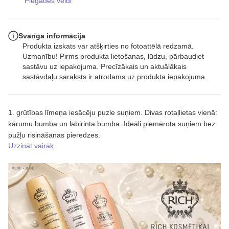
Piegādes veidi
Svarīga informācija
Produkta izskats var atšķirties no fotoattēlā redzamā.
Uzmanību! Pirms produkta lietošanas, lūdzu, pārbaudiet
sastāvu uz iepakojuma. Precīzākais un aktuālākais
sastāvdaļu saraksts ir atrodams uz produkta iepakojuma
1. grūtības līmeņa iesācēju puzle suņiem. Divas rotaļlietas vienā:
kārumu bumba un labirinta bumba. Ideāli piemērota suņiem bez
pužļu risināšanas pieredzes.
Uzzināt vairāk