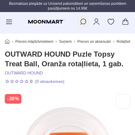
Bezmaksas piegāde uz Unisend pakomātiem un saņemšanas punktiem
pasūtījumiem no 14.99€
Pāriet uz galveno saturu
Preces mājdzīvniekiem
Suņiem
Preces un aksesuāri
Rotaļlietas
OUTWARD HOUND Puzle Topsy
Treat Ball, Oranža rotaļlieta, 1 gab.
OUTWARD HOUND
0
(0 atsauksmes)
-30%