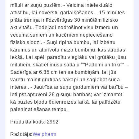
mīluli ar suņu puzlēm. - Veicina intelektuālo
attīstību, lai novērstu garlaikošanos – 15 minūtes
prāta treniņa ir līdzvērtīgas 30 minūtēm fizisko
aktivitāšu. Tādējādi nodrošinot visu izmēru un
vecuma suņiem un kucēniem nepieciešamo
fizisko slodzi. - Suņi ripina bumbu, lai izbērtu
kārumus un atbrīvotu mazo bumbiņu, kas atrodas
iekšā. Lai spēli paradītu vieglāku vai grūtāku jūsu
mīluliem, skatiet mūsu sadaļu ""Padomi un triki"". -
Saderīga ar 6,35 cm tenisa bumbiņām, lai jūs
varētu mainīt grūtības pakāpi un saglabāt suņa
interesi. - Jautrība ar suņu gardumiem vai barību –
ietilpst aptuveni 28 g suņu barības; var izmantot
kā puzles bļodu ēdienreizes laikā, lai palīdzētu
palēnināt ēšanas tempu.
Produkta kods: 2992
Ražotājs:
We pharm