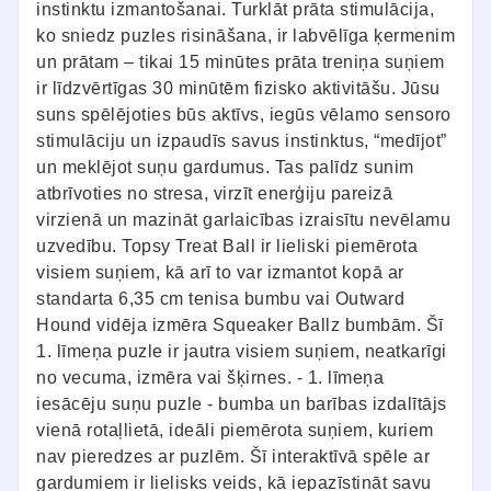
instinktu izmantošanai. Turklāt prāta stimulācija,
ko sniedz puzles risināšana, ir labvēlīga ķermenim
un prātam – tikai 15 minūtes prāta treniņa suņiem
ir līdzvērtīgas 30 minūtēm fizisko aktivitāšu. Jūsu
suns spēlējoties būs aktīvs, iegūs vēlamo sensoro
stimulāciju un izpaudīs savus instinktus, “medījot”
un meklējot suņu gardumus. Tas palīdz sunim
atbrīvoties no stresa, virzīt enerģiju pareizā
virzienā un mazināt garlaicības izraisītu nevēlamu
uzvedību. Topsy Treat Ball ir lieliski piemērota
visiem suņiem, kā arī to var izmantot kopā ar
standarta 6,35 cm tenisa bumbu vai Outward
Hound vidēja izmēra Squeaker Ballz bumbām. Šī
1. līmeņa puzle ir jautra visiem suņiem, neatkarīgi
no vecuma, izmēra vai šķirnes. - 1. līmeņa
iesācēju suņu puzle - bumba un barības izdalītājs
vienā rotaļlietā, ideāli piemērota suņiem, kuriem
nav pieredzes ar puzlēm. Šī interaktīvā spēle ar
gardumiem ir lielisks veids, kā iepazīstināt savu