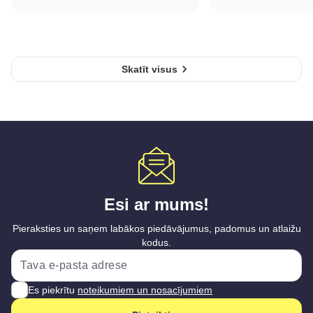
Skatīt visus
Esi ar mums!
Pieraksties un saņem labākos piedāvājumus, padomus un atlaižu
kodus.
Es piekrītu
noteikumiem un nosacījumiem