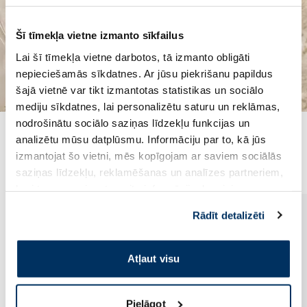
Šī tīmekļa vietne izmanto sīkfailus
Lai šī tīmekļa vietne darbotos, tā izmanto obligāti
nepieciešamās sīkdatnes. Ar jūsu piekrišanu papildus
šajā vietnē var tikt izmantotas statistikas un sociālo
mediju sīkdatnes, lai personalizētu saturu un reklāmas,
nodrošinātu sociālo saziņas līdzekļu funkcijas un
analizētu mūsu datplūsmu. Informāciju par to, kā jūs
Populārākie kategorijā
izmantojat šo vietni, mēs kopīgojam ar saviem sociālās
saziņas līdzekļu, reklamēšanas un analīzes partneriem,
kuri to var apvienot ar citu informāciju, ko viņiem
sniedzat vai ko viņi apkopo, kad lietojat viņu
Rādīt detalizēti
pakalpojumus. Ja piekrītat šo papildu sīkdatņu
izmantošanai, lūdzu, atzīmējiet savu izvēli:
Atļaut visu
Pielāgot