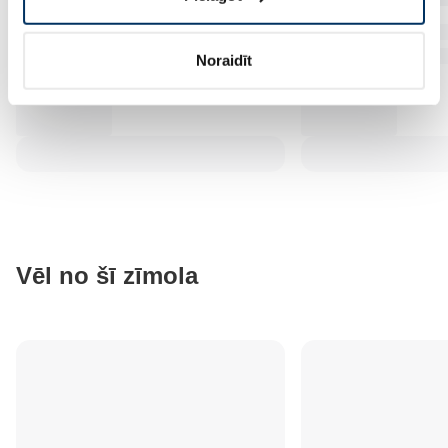
Noraidīt
Vēl no šī zīmola