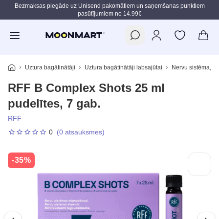
Bezmaksas piegāde uz Unisend pakomātiem un saņemšanas punktiem
pasūtījumiem no 14.99€
Pāriet uz galveno saturu
Uztura bagātinātāji
Uztura bagātinātāji labsajūtai
Nervu sistēma, a
RFF B Complex Shots 25 ml
pudelītes, 7 gab.
RFF
0
(0 atsauksmes)
-35%