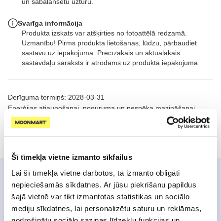
un sabalansētu uzturu.
Svarīga informācija
Produkta izskats var atšķirties no fotoattēlā redzamā.
Uzmanību! Pirms produkta lietošanas, lūdzu, pārbaudiet
sastāvu uz iepakojuma. Precīzākais un aktuālākais
sastāvdaļu saraksts ir atrodams uz produkta iepakojuma
Derīguma termiņš: 2028-03-31
Enerģijas atjaunošanai, noguruma un nespēka mazināšanai,
nervu sistēmas stiprināšanai
Uzzināt vairāk
Šī tīmekļa vietne izmanto sīkfailus
Lai šī tīmekļa vietne darbotos, tā izmanto obligāti
nepieciešamās sīkdatnes. Ar jūsu piekrišanu papildus
Produkta dati
šajā vietnē var tikt izmantotas statistikas un sociālo
mediju sīkdatnes, lai personalizētu saturu un reklāmas,
Produkta sastāvā esošie B grupas vitamīni palīdz
nodrošinātu sociālo saziņas līdzekļu funkcijas un