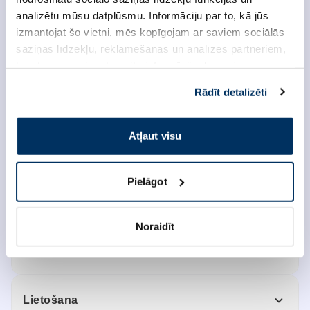
nodrošināt normālu enerģijas ieguves vielmaiņu.
analizētu mūsu datplūsmu. Informāciju par to, kā jūs
Vitamīni B1, B2, B3, B6, B7 un B12 veicina
izmantojat šo vietni, mēs kopīgojam ar saviem sociālās
normālu nervu sistēmas darbību. Vitamīni B2, B3,
saziņas līdzekļu, reklamēšanas un analīzes partneriem,
B5, B6 un B12 samazina nogurumu un nespēku
kuri to var apvienot ar citu informāciju, ko viņiem
sniedzat vai ko viņi apkopo, kad lietojat viņu
Produkta kods: 1145564
Rādīt detalizēti
pakalpojumus. Ja piekrītat šo papildu sīkdatņu
Papildu informācija par produktu
izmantošanai, lūdzu, atzīmējiet savu izvēli:
Atļaut visu
Ražotājs:
RĪGAS FARMFABRIKA
Pielāgot
Specifikācija
Noraidīt
Piegāde
Lietošana