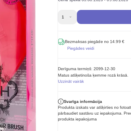
1
Bezmaksas piegāde no 14.99 €
Piegādes veidi
Derīguma termiņš: 2099-12-30
Matus atšķetinoša ķemme rozā krāsā.
Uzzināt vairāk
Svarīga informācija
Produkta izskats var atšķirties no foto
pārbaudiet sastāvu uz iepakojuma. Prec
produkta iepakojuma