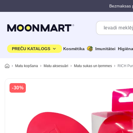
Bezmaksas p
Pāriet uz galveno saturu
PREČU KATALOGS
Kosmētika
Imunitātei
Higiēn
Matu kopšana
Matu aksesuāri
Matu sukas un ķemmes
RICH Pure
-30%