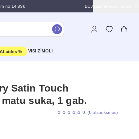
em no 14.99€
BUJ
Sazināties ar mums
VISI ZĪMOLI
Atlaides %
ry Satin Touch
 matu suka, 1 gab.
0
(0 atsauksmes)