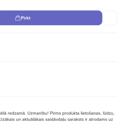
Pirkt
attēlā redzamā. Uzmanību! Pirms produkta lietošanas, lūdzu,
īzākais un aktuālākais sastāvdaļu saraksts ir atrodams uz