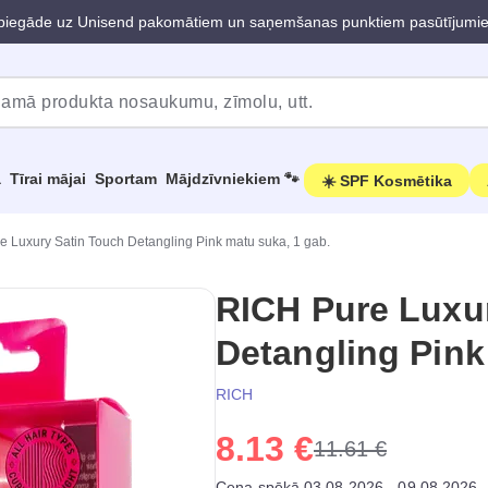
iegāde uz Unisend pakomātiem un saņemšanas punktiem pasūtījumi
a
Tīrai mājai
Sportam
Mājdzīvniekiem 🐾
☀️ SPF Kosmētika
 Luxury Satin Touch Detangling Pink matu suka, 1 gab.
RICH Pure Luxu
Detangling Pink
RICH
8.13 €
11.61 €
Cena spēkā 03.08.2026 - 09.08.2026