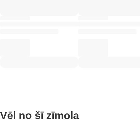
Vēl no šī zīmola