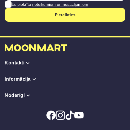
Es piekrītu
noteikumiem un nosacījumiem
Pieteikties
Kontakti
Informācija
Noderīgi