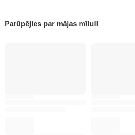
Parūpējies par mājas mīluli