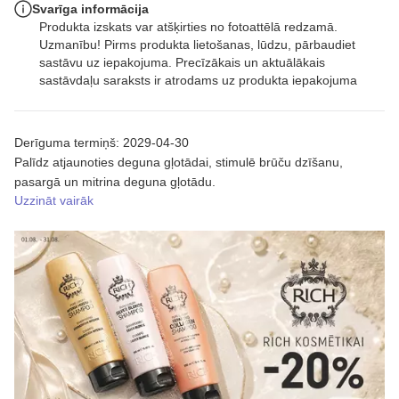
Svarīga informācija
Produkta izskats var atšķirties no fotoattēlā redzamā.
Uzmanību! Pirms produkta lietošanas, lūdzu, pārbaudiet
sastāvu uz iepakojuma. Precīzākais un aktuālākais
sastāvdaļu saraksts ir atrodams uz produkta iepakojuma
Derīguma termiņš: 2029-04-30
Palīdz atjaunoties deguna gļotādai, stimulē brūču dzīšanu,
pasargā un mitrina deguna gļotādu.
Uzzināt vairāk