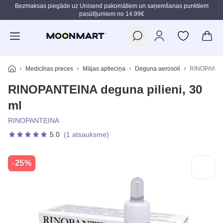
Bezmaksas piegāde uz Unisend pakomātiem un saņemšanas punktiem
pasūtījumiem no 14.99€
Pāriet uz galveno saturu
Medicīnas preces
Mājas aptieciņa
Deguna aerosoli
RINOPANTEIN
RINOPANTEINA deguna pilieni, 30
ml
RINOPANTEINA
5.0
(1 atsauksme)
-25%