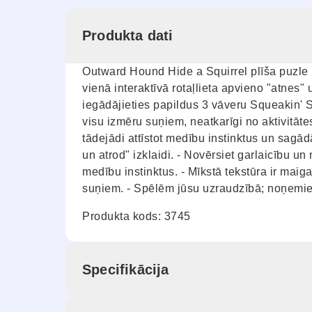
Produkta dati
Outward Hound Hide a Squirrel plīša puzle n
vienā interaktīvā rotaļlieta apvieno "atnes" 
iegādājieties papildus 3 vāveru Squeakin' S
visu izmēru suņiem, neatkarīgi no aktivitāt
tādejādi attīstot medību instinktus un sagād
un atrod" izklaidi. - Novērsiet garlaicību 
medību instinktus. - Mīkstā tekstūra ir mai
suņiem. - Spēlēm jūsu uzraudzībā; noņemiet u
Produkta kods: 3745
Specifikācija