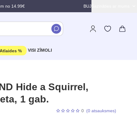
em no 14.99€
BUJ
Sazināties ar mums
VISI ZĪMOLI
Atlaides %
 Hide a Squirrel,
eta, 1 gab.
0
(0 atsauksmes)