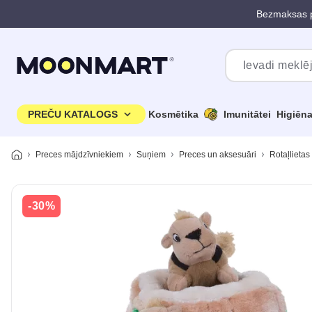
Bezmaksas p
Pāriet uz galveno saturu
PREČU KATALOGS
Kosmētika
Imunitātei
Higiēn
Preces mājdzīvniekiem
Suņiem
Preces un aksesuāri
Rotaļlietas
-30%