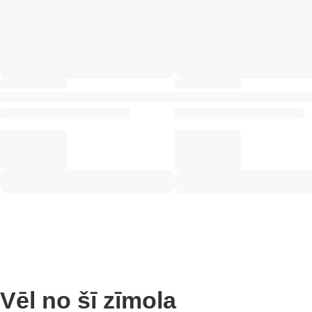
Vēl no šī zīmola