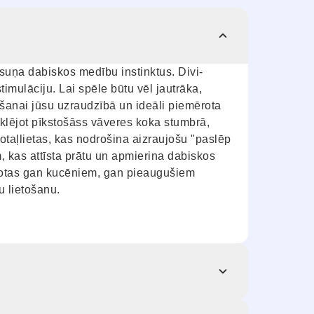
 suņa dabiskos medību instinktus. Divi-
timulāciju. Lai spēle būtu vēl jautrāka,
ēšanai jūsu uzraudzībā un ideāli piemērota
eklējot pīkstošāss vāveres koka stumbrā,
rotaļlietas, kas nodrošina aizraujošu "paslēp
, kas attīsta prātu un apmierina dabiskos
mērotas gan kucēniem, gan pieaugušiem
u lietošanu.