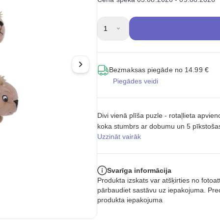
1
Bezmaksas piegāde no 14.99 €
Piegādes veidi
Divi vienā plīša puzle - rotaļlieta apvi
koka stumbrs ar dobumu un 5 pīkstoša
Uzzināt vairāk
Svarīga informācija
Produkta izskats var atšķirties no foto
pārbaudiet sastāvu uz iepakojuma. Prec
produkta iepakojuma