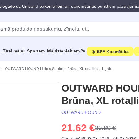
iegāde uz Unisend pakomātiem un saņemšanas punktiem pasūtījumi
a
Tīrai mājai
Sportam
Mājdzīvniekiem 🐾
☀️ SPF Kosmētika
OUTWARD HOUND Hide a Squirrel, Brūna, XL rotaļlieta, 1 gab.
OUTWARD HOUND
Brūna, XL rotaļli
OUTWARD HOUND
21.62 €
30.89 €
Cena spēkā 03.08.2026 - 09.08.2026