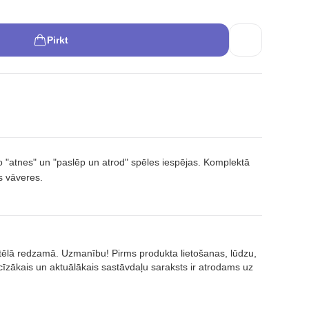
Pirkt
eno "atnes" un "paslēp un atrod" spēles iespējas. Komplektā
s vāveres.
attēlā redzamā. Uzmanību! Pirms produkta lietošanas, lūdzu,
īzākais un aktuālākais sastāvdaļu saraksts ir atrodams uz