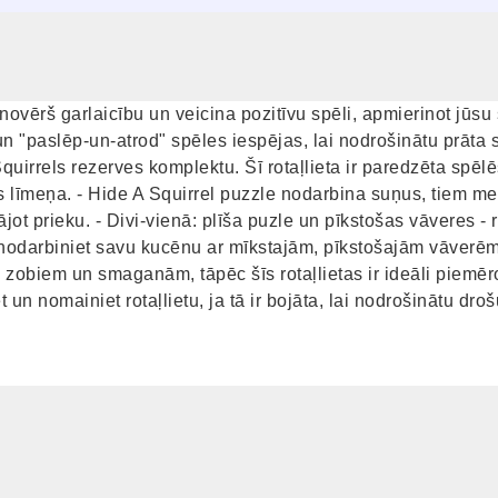
ovērš garlaicību un veicina pozitīvu spēli, apmierinot jūsu
un "paslēp-un-atrod" spēles iespējas, lai nodrošinātu prāta s
quirrels rezerves komplektu. Šī rotaļlieta ir paredzēta spēl
es līmeņa. - Hide A Squirrel puzzle nodarbina suņus, tiem m
ājot prieku. - Divi-vienā: plīša puzle un pīkstošas vāveres - 
un nodarbiniet savu kucēnu ar mīkstajām, pīkstošajām vāverēm
ga zobiem un smaganām, tāpēc šīs rotaļlietas ir ideāli pie
n nomainiet rotaļlietu, ja tā ir bojāta, lai nodrošinātu droš