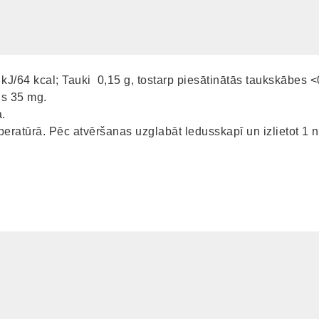
kJ/64 kcal; Tauki 0,15 g, tostarp piesātinātās taukskābes <0,
īns 35 mg.
a.
ratūrā. Pēc atvēršanas uzglabāt ledusskapī un izlietot 1 ne