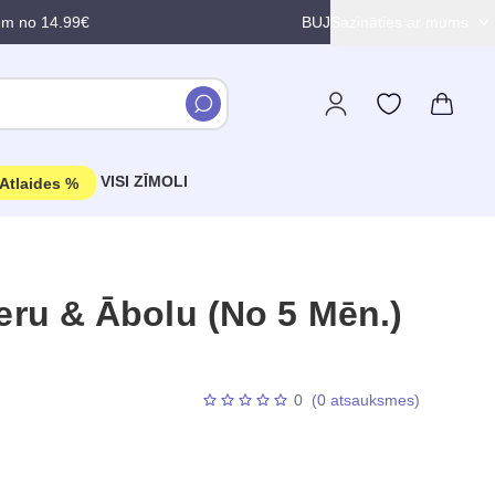
em no 14.99€
BUJ
Sazināties ar mums
VISI ZĪMOLI
Atlaides %
u & Ābolu (No 5 Mēn.)
0
(0 atsauksmes)