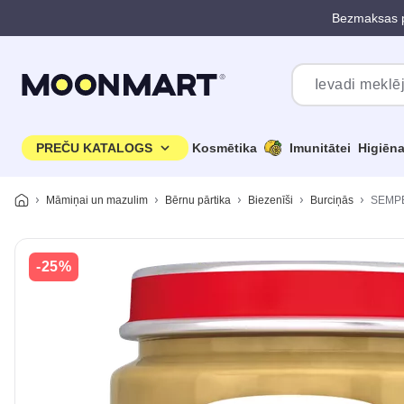
Bezmaksas p
Pāriet uz galveno saturu
PREČU KATALOGS
Kosmētika
Imunitātei
Higiēn
Māmiņai un mazulim
Bērnu pārtika
Biezenīši
Burciņās
SEMPER
-25%