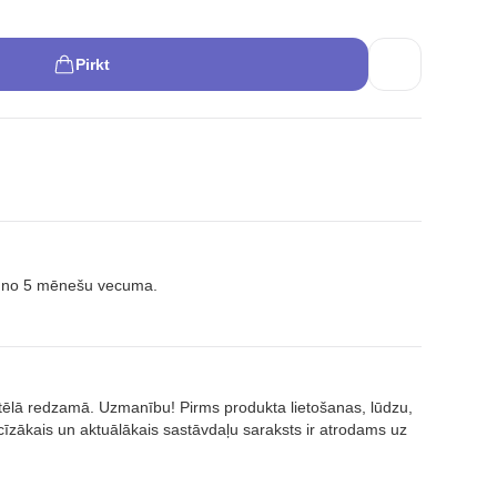
Pirkt
m no 5 mēnešu vecuma.
attēlā redzamā. Uzmanību! Pirms produkta lietošanas, lūdzu,
īzākais un aktuālākais sastāvdaļu saraksts ir atrodams uz