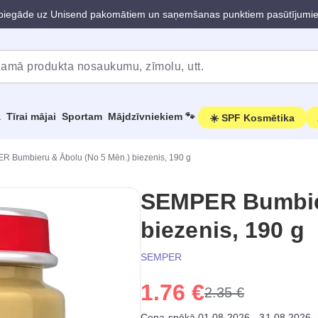
iegāde uz Unisend pakomātiem un saņemšanas punktiem pasūtījumi
a
Tīrai mājai
Sportam
Mājdzīvniekiem 🐾
☀️ SPF Kosmētika
 Bumbieru & Ābolu (No 5 Mēn.) biezenis, 190 g
SEMPER Bumbier
biezenis, 190 g
SEMPER
1.76 €
2.35 €
Cena spēkā 01.08.2026 - 31.08.2026