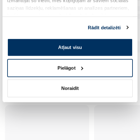
izmantojat šo vietni, mēs kopīgojam ar saviem sociālās
saziņas līdzekļu, reklamēšanas un analīzes partneriem,
kuri to var apvienot ar citu informāciju, ko viņiem
sniedzat vai ko viņi apkopo, kad lietojat viņu
Rādīt detalizēti
pakalpojumus. Ja piekrītat šo papildu sīkdatņu
izmantošanai, lūdzu, atzīmējiet savu izvēli:
Atļaut visu
Pielāgot
Vēl no šī zīmola
Noraidīt