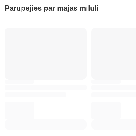
Parūpējies par mājas mīluli