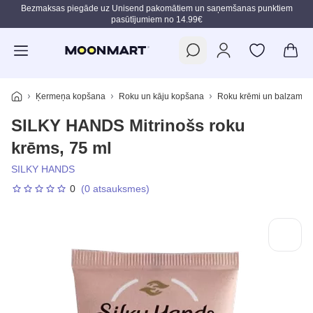
Bezmaksas piegāde uz Unisend pakomātiem un saņemšanas punktiem
pasūtījumiem no 14.99€
Pāriet uz galveno saturu
Ķermeņa kopšana
Roku un kāju kopšana
Roku krēmi un balzami
SILKY HANDS Mitrinošs roku
krēms, 75 ml
SILKY HANDS
0
(0 atsauksmes)