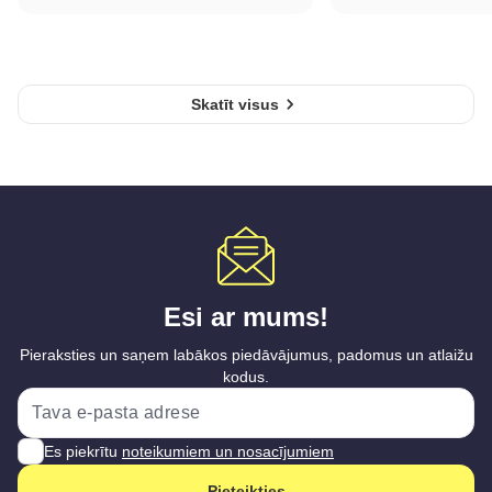
Skatīt visus
Esi ar mums!
Pieraksties un saņem labākos piedāvājumus, padomus un atlaižu
kodus.
Es piekrītu
noteikumiem un nosacījumiem
Pieteikties