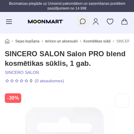
Bezmaksas piegāde uz Unisend pakomātiem un saņemšanas punktiem
pasūtījumiem no 14.99€
Pāriet uz galveno saturu
Sejas kopšana
Ierīces un aksesuāri
Kosmētikas sūkļi
SINCERO S
SINCERO SALON Salon PRO blend
kosmētikas sūklis, 1 gab.
SINCERO SALON
0
(0 atsauksmes)
-30%