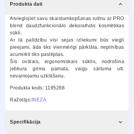
Produkta dati
Atvieglojiet savu skaistumkopšanas rutīnu ar PRO
blend daudzfunkcionālo dekoratīvās kosmētikas
sūkli.
Ar tā palīdzību visi sejas izliekumi būs viegli
pieejami, āda tiks vienmērīgi pārklāta, nepilnības
acumirklī tiks paslēptas.
Šis ovālais, ergonomiskais sūklis, nodrošina
jebkura grima pamata, vaigu sārtuma utt.
nevainojamu uzklāšanu.
Produkta kods: 1195288
Ražotājs:
INEZA
Specifikācija