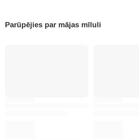
Parūpējies par mājas mīluli