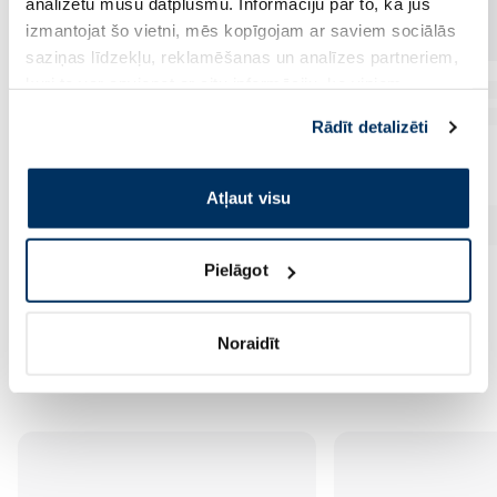
analizētu mūsu datplūsmu. Informāciju par to, kā jūs
izmantojat šo vietni, mēs kopīgojam ar saviem sociālās
saziņas līdzekļu, reklamēšanas un analīzes partneriem,
kuri to var apvienot ar citu informāciju, ko viņiem
sniedzat vai ko viņi apkopo, kad lietojat viņu
Rādīt detalizēti
pakalpojumus. Ja piekrītat šo papildu sīkdatņu
izmantošanai, lūdzu, atzīmējiet savu izvēli:
Atļaut visu
Pielāgot
Noraidīt
Vēl no šī zīmola