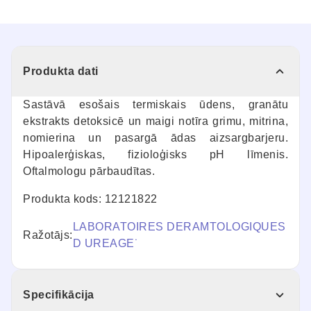
Produkta dati
Sastāvā esošais termiskais ūdens, granātu
ekstrakts detoksicē un maigi notīra grimu, mitrina,
nomierina un pasargā ādas aizsargbarjeru.
Hipoalerģiskas, fizioloģisks pH līmenis.
Oftalmologu pārbaudītas.
Produkta kods: 12121822
LABORATOIRES DERAMTOLOGIQUES
Ražotājs:
D UREAGE˙
Specifikācija