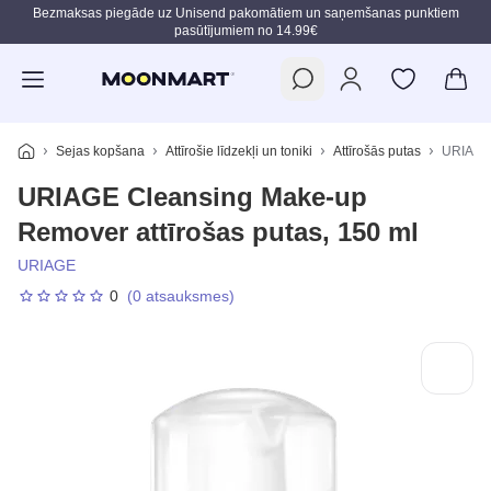
Bezmaksas piegāde uz Unisend pakomātiem un saņemšanas punktiem
pasūtījumiem no 14.99€
Pāriet uz galveno saturu
Sejas kopšana
Attīrošie līdzekļi un toniki
Attīrošās putas
URIAGE 
URIAGE Cleansing Make-up
Remover attīrošas putas, 150 ml
URIAGE
0
(0 atsauksmes)