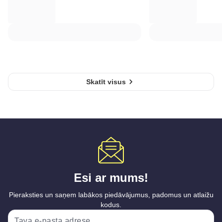
Skatīt visus
Esi ar mums!
Pieraksties un saņem labākos piedāvājumus, padomus un atlaižu
kodus.