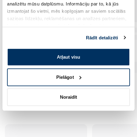
analizētu mūsu datplūsmu. Informāciju par to, kā jūs
izmantojat šo vietni, mēs kopīgojam ar saviem sociālās
saziņas līdzekļu, reklamēšanas un analīzes partneriem,
kuri to var apvienot ar citu informāciju, ko viņiem
sniedzat vai ko viņi apkopo, kad lietojat viņu
Rādīt detalizēti
pakalpojumus. Ja piekrītat šo papildu sīkdatņu
izmantošanai, lūdzu, atzīmējiet savu izvēli:
Atļaut visu
Pielāgot
Noraidīt
Vēl no šī zīmola