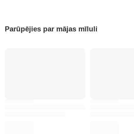
Parūpējies par mājas mīluli