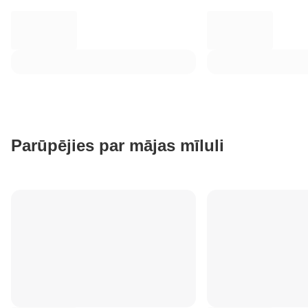
Parūpējies par mājas mīluli