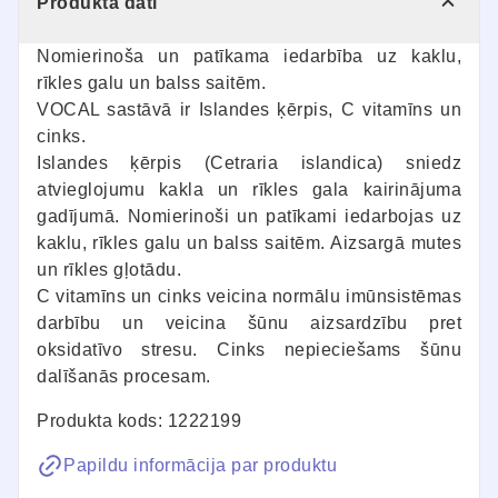
Produkta dati
Nomierinoša un patīkama iedarbība uz kaklu,
rīkles galu un balss saitēm.
VOCAL sastāvā ir Islandes ķērpis, C vitamīns un
cinks.
Islandes ķērpis (Cetraria islandica) sniedz
atvieglojumu kakla un rīkles gala kairinājuma
gadījumā. Nomierinoši un patīkami iedarbojas uz
kaklu, rīkles galu un balss saitēm. Aizsargā mutes
un rīkles gļotādu.
C vitamīns un cinks veicina normālu imūnsistēmas
darbību un veicina šūnu aizsardzību pret
oksidatīvo stresu. Cinks nepieciešams šūnu
dalīšanās procesam.
Produkta kods: 1222199
Papildu informācija par produktu