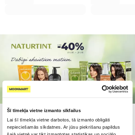
Šī tīmekļa vietne izmanto sīkfailus
Populārākie kategorijā
Lai šī tīmekļa vietne darbotos, tā izmanto obligāti
nepieciešamās sīkdatnes. Ar jūsu piekrišanu papildus
šajā vietnē var tikt izmantotas statistikas un sociālo