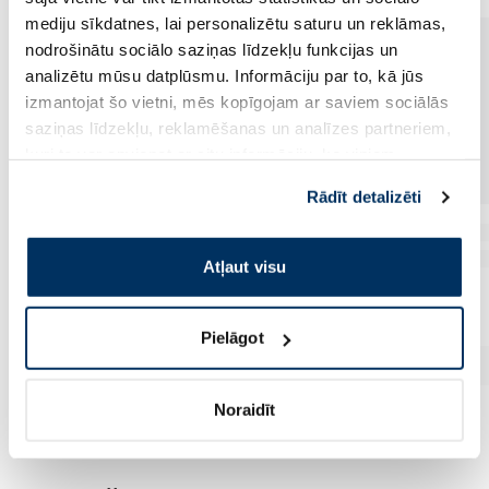
mediju sīkdatnes, lai personalizētu saturu un reklāmas,
nodrošinātu sociālo saziņas līdzekļu funkcijas un
analizētu mūsu datplūsmu. Informāciju par to, kā jūs
izmantojat šo vietni, mēs kopīgojam ar saviem sociālās
saziņas līdzekļu, reklamēšanas un analīzes partneriem,
kuri to var apvienot ar citu informāciju, ko viņiem
sniedzat vai ko viņi apkopo, kad lietojat viņu
Rādīt detalizēti
pakalpojumus. Ja piekrītat šo papildu sīkdatņu
izmantošanai, lūdzu, atzīmējiet savu izvēli:
Atļaut visu
Pielāgot
Noraidīt