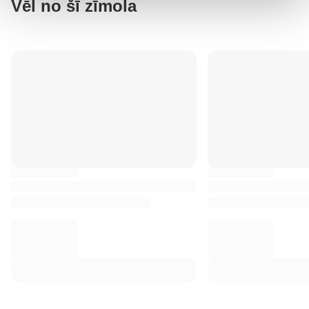
Vēl no šī zīmola