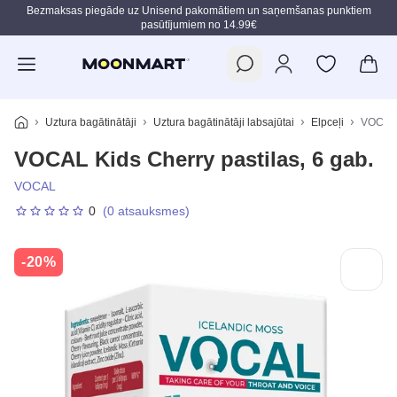
Bezmaksas piegāde uz Unisend pakomātiem un saņemšanas punktiem
pasūtījumiem no 14.99€
Pāriet uz galveno saturu
Uztura bagātinātāji
Uztura bagātinātāji labsajūtai
Elpceļi
VOCAL K
VOCAL Kids Cherry pastilas, 6 gab.
VOCAL
0
(0 atsauksmes)
-20%