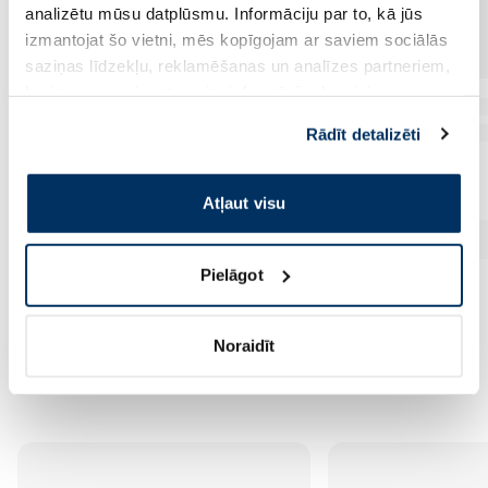
analizētu mūsu datplūsmu. Informāciju par to, kā jūs
izmantojat šo vietni, mēs kopīgojam ar saviem sociālās
saziņas līdzekļu, reklamēšanas un analīzes partneriem,
kuri to var apvienot ar citu informāciju, ko viņiem
sniedzat vai ko viņi apkopo, kad lietojat viņu
Rādīt detalizēti
pakalpojumus. Ja piekrītat šo papildu sīkdatņu
izmantošanai, lūdzu, atzīmējiet savu izvēli:
Atļaut visu
Pielāgot
Noraidīt
Vēl no šī zīmola