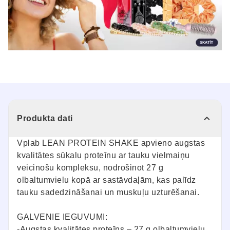
Produkta dati
Vplab LEAN PROTEIN SHAKE apvieno augstas
kvalitātes sūkalu proteīnu ar tauku vielmaiņu
veicinošu kompleksu, nodrošinot 27 g
olbaltumvielu kopā ar sastāvdaļām, kas palīdz
tauku sadedzināšanai un muskuļu uzturēšanai.
GALVENIE IEGUVUMI:
-Augstas kvalitātes proteīns – 27 g olbaltumvielu