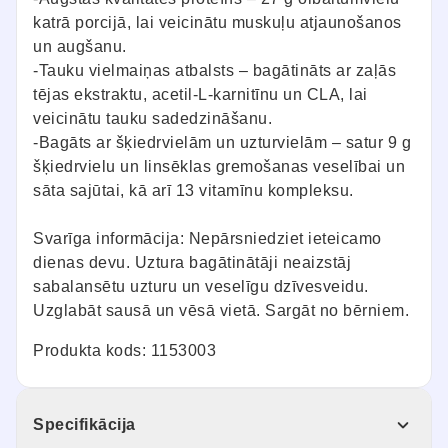
katrā porcijā, lai veicinātu muskuļu atjaunošanos
un augšanu.
-Tauku vielmaiņas atbalsts – bagātināts ar zaļās
tējas ekstraktu, acetil-L-karnitīnu un CLA, lai
veicinātu tauku sadedzināšanu.
-Bagāts ar šķiedrvielām un uzturvielām – satur 9 g
šķiedrvielu un linsēklas gremošanas veselībai un
sāta sajūtai, kā arī 13 vitamīnu kompleksu.
Svarīga informācija: Nepārsniedziet ieteicamo
dienas devu. Uztura bagātinātāji neaizstāj
sabalansētu uzturu un veselīgu dzīvesveidu.
Uzglabāt sausā un vēsā vietā. Sargāt no bērniem.
Produkta kods: 1153003
Specifikācija