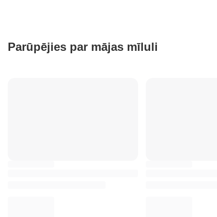
Parūpējies par mājas mīluli