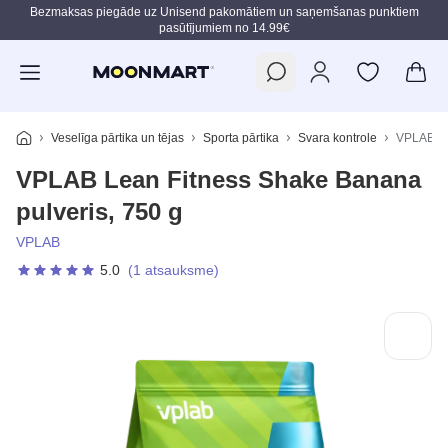
Bezmaksas piegāde uz Unisend pakomātiem un saņemšanas punktiem
pasūtījumiem no 14.99€
Pāriet uz galveno saturu
Veselīga pārtika un tējas
Sporta pārtika
Svara kontrole
VPLAB Le
VPLAB Lean Fitness Shake Banana
pulveris, 750 g
VPLAB
5.0
(1 atsauksme)