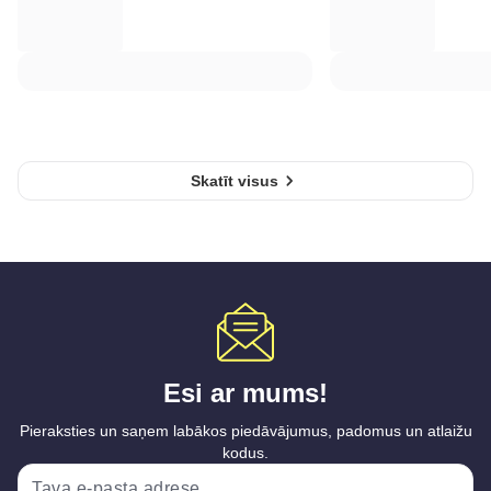
Skatīt visus
Esi ar mums!
Pieraksties un saņem labākos piedāvājumus, padomus un atlaižu
kodus.