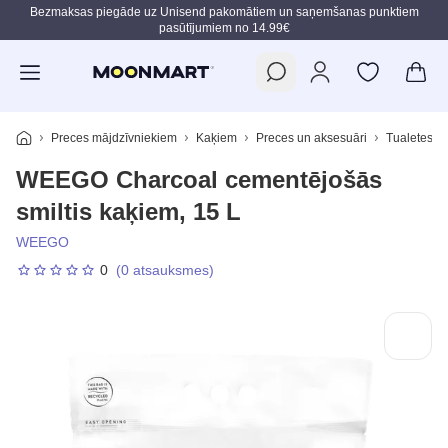
Bezmaksas piegāde uz Unisend pakomātiem un saņemšanas punktiem
pasūtījumiem no 14.99€
Pāriet uz galveno saturu
Preces mājdzīvniekiem
Kaķiem
Preces un aksesuāri
Tualetes p
WEEGO Charcoal cementējošās
smiltis kaķiem, 15 L
WEEGO
0
(0 atsauksmes)