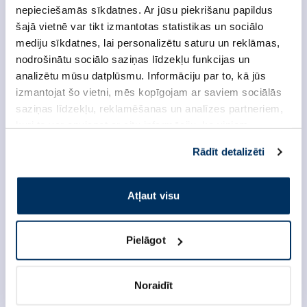
nepieciešamās sīkdatnes. Ar jūsu piekrišanu papildus
šajā vietnē var tikt izmantotas statistikas un sociālo
mediju sīkdatnes, lai personalizētu saturu un reklāmas,
Produkta dati
nodrošinātu sociālo saziņas līdzekļu funkcijas un
analizētu mūsu datplūsmu. Informāciju par to, kā jūs
Šīs ir augstas kvalitātes cementējošas smiltis
izmantojat šo vietni, mēs kopīgojam ar saviem sociālās
kaķu tualetēm, kas izgatavotas no dabīga
saziņas līdzekļu, reklamēšanas un analīzes partneriem,
bentonīta, bez citu minerālvielu pievienošanas.
kuri to var apvienot ar citu informāciju, ko viņiem
Tās ir netoksiskas un bez putekļiem, tāpēc ir īpaši
sniedzat vai ko viņi apkopo, kad lietojat viņu
piemērotas alerģiskiem kaķiem. Smiltis nekairina
Rādīt detalizēti
pakalpojumus. Ja piekrītat šo papildu sīkdatņu
un neinficē kaķa brūces. Aktivētā ogle ideāli
izmantošanai, lūdzu, atzīmējiet savu izvēli:
absorbē un neitralizē nepatīkamās smakas. - ar
aktīvo ogli - spēcīgi sacietē - neput - pietiek ilgam
Atļaut visu
laikam - drošs kaķēniem
Produkta kods: 2125
Pielāgot
Ražotājs:
WEGO
Noraidīt