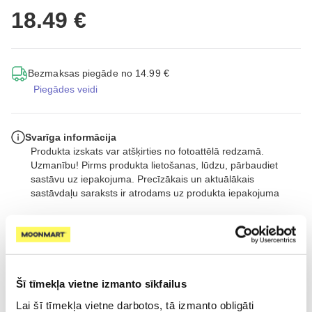
18.49 €
Bezmaksas piegāde no 14.99 €
Piegādes veidi
Svarīga informācija
Produkta izskats var atšķirties no fotoattēlā redzamā.
Uzmanību! Pirms produkta lietošanas, lūdzu, pārbaudiet
sastāvu uz iepakojuma. Precīzākais un aktuālākais
sastāvdaļu saraksts ir atrodams uz produkta iepakojuma
Augstas kvalitātes cementējošas smiltis kaķu tualetēm. Ar aktivēto
ogli nepatīkamo smaku neitralizācijai.
Uzzināt vairāk
Šī tīmekļa vietne izmanto sīkfailus
Lai šī tīmekļa vietne darbotos, tā izmanto obligāti