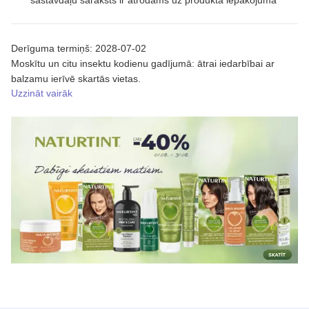
sastāvdaļu saraksts ir atrodams uz produkta iepakojuma
Derīguma termiņš: 2028-07-02
Moskītu un citu insektu kodienu gadījumā: ātrai iedarbībai ar
balzamu ierīvē skartās vietas.
Uzzināt vairāk