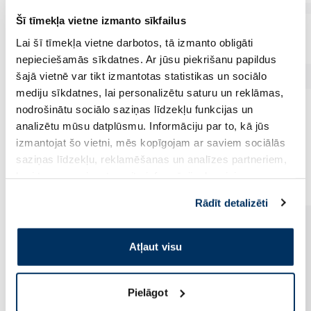
Šī tīmekļa vietne izmanto sīkfailus
Lai šī tīmekļa vietne darbotos, tā izmanto obligāti
nepieciešamās sīkdatnes. Ar jūsu piekrišanu papildus
šajā vietnē var tikt izmantotas statistikas un sociālo
mediju sīkdatnes, lai personalizētu saturu un reklāmas,
nodrošinātu sociālo saziņas līdzekļu funkcijas un
analizētu mūsu datplūsmu. Informāciju par to, kā jūs
izmantojat šo vietni, mēs kopīgojam ar saviem sociālās
Vēl no šī zīmola
saziņas līdzekļu, reklamēšanas un analīzes partneriem,
kuri to var apvienot ar citu informāciju, ko viņiem
sniedzat vai ko viņi apkopo, kad lietojat viņu
Rādīt detalizēti
pakalpojumus. Ja piekrītat šo papildu sīkdatņu
izmantošanai, lūdzu, atzīmējiet savu izvēli:
Atļaut visu
Pielāgot