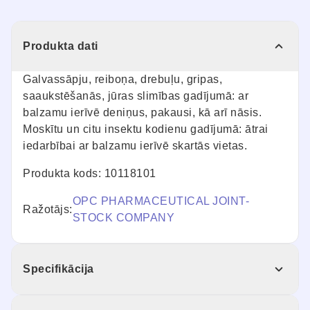
Produkta dati
Galvassāpju, reiboņa, drebuļu, gripas,
saaukstēšanās, jūras slimības gadījumā: ar
balzamu ierīvē deniņus, pakausi, kā arī nāsis.
Moskītu un citu insektu kodienu gadījumā: ātrai
iedarbībai ar balzamu ierīvē skartās vietas.
Produkta kods: 10118101
OPC PHARMACEUTICAL JOINT-
Ražotājs:
STOCK COMPANY
Specifikācija