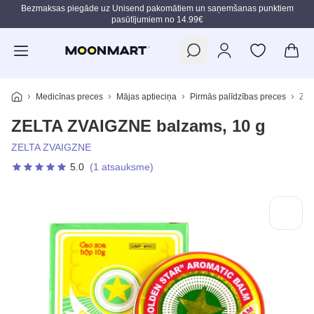
Bezmaksas piegāde uz Unisend pakomātiem un saņemšanas punktiem
pasūtījumiem no 14.99€
Pāriet uz galveno saturu
Medicīnas preces
Mājas aptieciņa
Pirmās palīdzības preces
ZEL
ZELTA ZVAIGZNE balzams, 10 g
ZELTA ZVAIGZNE
5.0
(1 atsauksme)