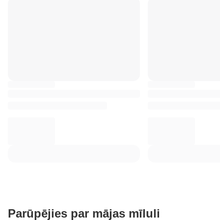
Parūpējies par mājas mīluli