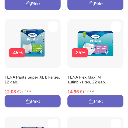
Pirkt
Pirkt
-45%
-25%
TENA Pants Super XL biksītes,
TENA Flex Maxi M
12 gab.
autiņbiksītes, 22 gab.
12.08 €
14.96 €
21.96 €
19.95 €
Pirkt
Pirkt