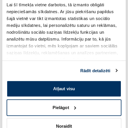
Lai šī tīmekļa vietne darbotos, tā izmanto obligāti
nepieciešamās sīkdatnes. Ar jūsu piekrišanu papildus
-40%
-25%
šajā vietnē var tikt izmantotas statistikas un sociālo
mediju sīkdatnes, lai personalizētu saturu un reklāmas,
nodrošinātu sociālo saziņas līdzekļu funkcijas un
TENA Discreet Ultra Mini
TENA Wash Glove
analizētu mūsu datplūsmu. Informāciju par to, kā jūs
uroloģiskie ieliktņi, 28 gab.
mazgāšanas cimds, 1 gab.
izmantojat šo vietni, mēs kopīgojam ar saviem sociālās
3.05 €
0.12 €
5.08 €
0.16 €
saziņas līdzekļu, reklamēšanas un analīzes partneriem,
kuri to var apvienot ar citu informāciju, ko viņiem
Pirkt
Pirkt
sniedzat vai ko viņi apkopo, kad lietojat viņu
Rādīt detalizēti
pakalpojumus. Ja piekrītat šo papildu sīkdatņu
izmantošanai, lūdzu, atzīmējiet savu izvēli:
Atļaut visu
Pielāgot
-45%
-35%
Noraidīt