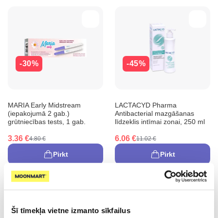
-30%
-45%
MARIA Early Midstream
LACTACYD Pharma
(iepakojumā 2 gab.)
Antibacterial mazgāšanas
grūtniecības tests, 1 gab.
līdzeklis intīmai zonai, 250 ml
3.36 €
6.06 €
4.80 €
11.02 €
Pirkt
Pirkt
Šī tīmekļa vietne izmanto sīkfailus