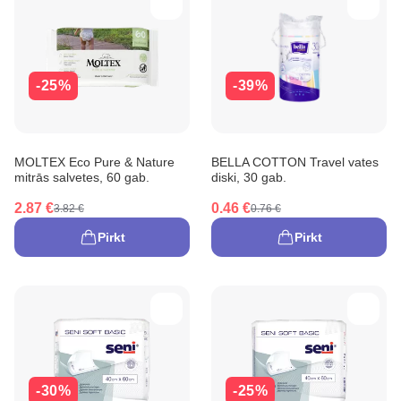
-25%
-39%
MOLTEX Eco Pure & Nature
BELLA COTTON Travel vates
mitrās salvetes, 60 gab.
diski, 30 gab.
2.87 €
0.46 €
3.82 €
0.76 €
Pirkt
Pirkt
-30%
-25%