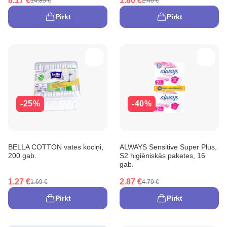
8.17 €
1.80 €
14.85 €
2.40 €
Pirkt
Pirkt
-25%
-40%
BELLA COTTON vates kociņi,
ALWAYS Sensitive Super Plus,
200 gab.
S2 higiēniskās paketes, 16
gab.
1.27 €
2.87 €
1.69 €
4.79 €
Pirkt
Pirkt