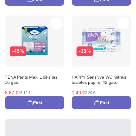
-45%
-35%
TENA Pants Maxi L biksītes,
HAPPY Sensitive WC mitrais
10 gab.
tualetes papīrs, 42 gab.
8.87 €
1.49 €
16.12 €
2.29 €
Pirkt
Pirkt