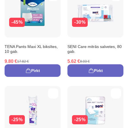
-45%
-30%
TENA Pants Maxi XL biksītes,
SENI Care mitrās salvetes, 80
10 gab.
gab.
9.80 €
5.62 €
17.82 €
8.03 €
Pirkt
Pirkt
-25%
-25%