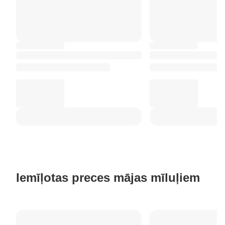
Iemīļotas preces mājas mīluļiem