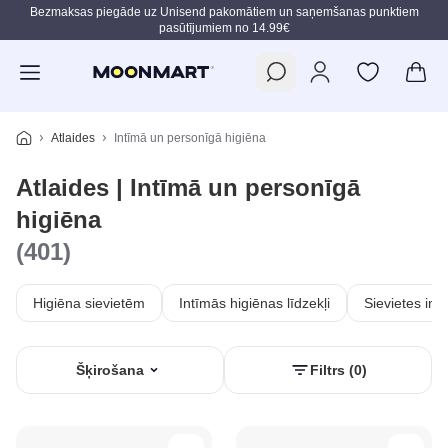
Bezmaksas piegāde uz Unisend pakomātiem un saņemšanas punktiem
pasūtījumiem no 14.99€
Pāriet uz galveno saturu
Atlaides
Intīmā un personīgā higiēna
Atlaides | Intīmā un personīgā
higiēna
(401)
Higiēna sievietēm
Intīmās higiēnas līdzekļi
Sievietes int
Šķirošana
Filtrs (0)