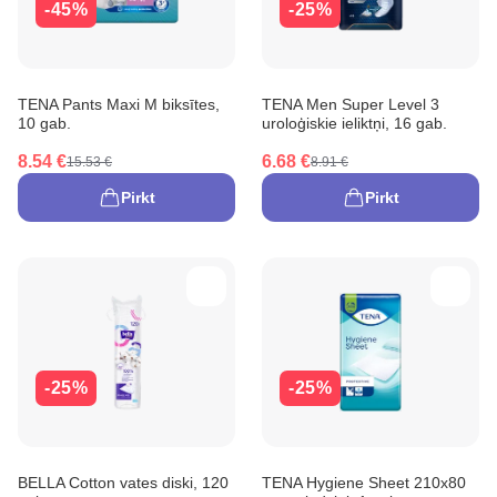
-45%
-25%
TENA Pants Maxi M biksītes,
TENA Men Super Level 3
10 gab.
uroloģiskie ieliktņi, 16 gab.
8.54 €
6.68 €
15.53 €
8.91 €
Pirkt
Pirkt
-25%
-25%
BELLA Cotton vates diski, 120
TENA Hygiene Sheet 210x80