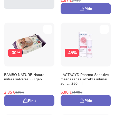
1.07 €
1.78 €
Pirkt
-30%
-45%
BAMBO NATURE Nature
LACTACYD Pharma Sensitive
mitrās salvetes, 80 gab.
mazgāšanas līdzeklis intīmai
zonai, 250 ml
2.35 €
6.06 €
3.36 €
11.02 €
Pirkt
Pirkt