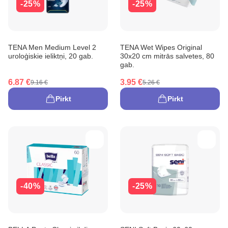
-25%
-25%
TENA Men Medium Level 2
TENA Wet Wipes Original
uroloģiskie ieliktņi, 20 gab.
30x20 cm mitrās salvetes, 80
gab.
6.87 €
3.95 €
9.16 €
5.26 €
Pirkt
Pirkt
-40%
-25%