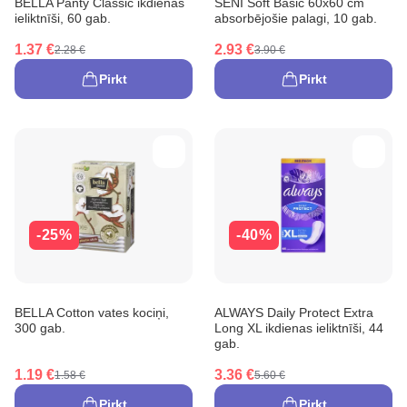
BELLA Panty Classic ikdienas
SENI Soft Basic 60x60 cm
ieliktnīši, 60 gab.
absorbējošie palagi, 10 gab.
1.37 €
2.93 €
2.28 €
3.90 €
Pirkt
Pirkt
-25%
-40%
BELLA Cotton vates kociņi,
ALWAYS Daily Protect Extra
300 gab.
Long XL ikdienas ieliktnīši, 44
gab.
1.19 €
3.36 €
1.58 €
5.60 €
Pirkt
Pirkt