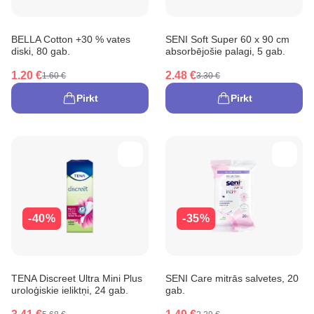
BELLA Cotton +30 % vates
SENI Soft Super 60 x 90 cm
diski, 80 gab.
absorbējošie palagi, 5 gab.
1.20 €
2.48 €
1.60 €
3.30 €
Pirkt
Pirkt
-40%
-35%
TENA Discreet Ultra Mini Plus
SENI Care mitrās salvetes, 20
uroloģiskie ieliktņi, 24 gab.
gab.