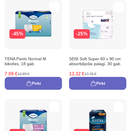
-45%
-25%
TENA Pants Normal M
SENI Soft Super 60 x 90 cm
biksītes, 18 gab.
absorbējošie palagi, 30 gab.
7.09 €
13.32 €
12.89 €
17.76 €
Pirkt
Pirkt