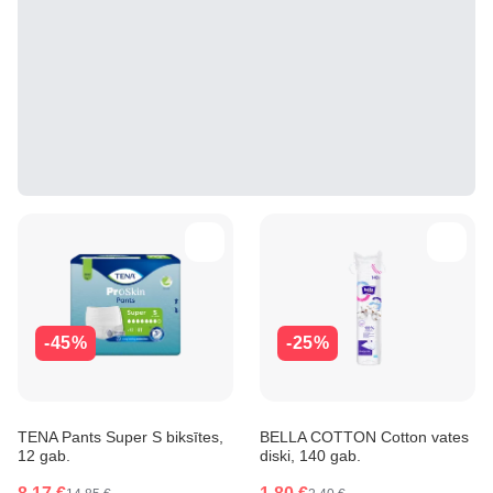
-45%
-25%
TENA Pants Super S biksītes,
BELLA COTTON Cotton vates
12 gab.
diski, 140 gab.