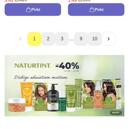
3.41 €
1.49 €
5.68 €
2.29 €
Pirkt
Pirkt
1
2
3
…
9
10