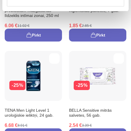
LACTACYD Pharma ar
NATURELLA Ultra Night
prebiotikām mazgāšanas
higiēniskās paketes, 7 gab.
līdzeklis intīmai zonai, 250 ml
6.06 €
1.85 €
11.02 €
2.85 €
Pirkt
Pirkt
-25%
-25%
TENA Men Light Level 1
BELLA Sensitive mitrās
uroloģiskie ieliktņi, 24 gab.
salvetes, 56 gab.
6.68 €
2.54 €
8.91 €
3.39 €