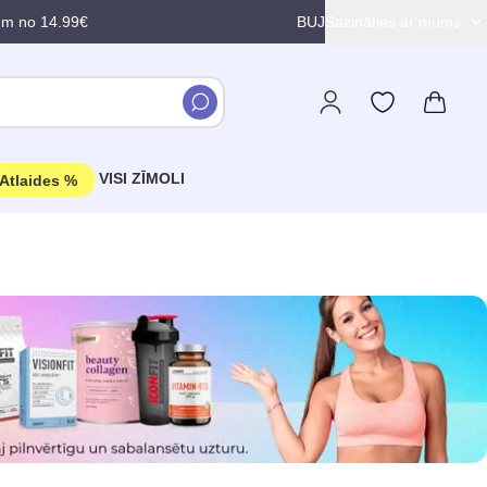
em no 14.99€
BUJ
Sazināties ar mums
VISI ZĪMOLI
Atlaides %