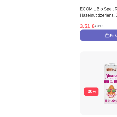
ECOMIL Bio Spelt R
Hazelnut dzēriens, 
3.51 €
4.39 €
Pirk
-30%