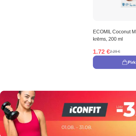
ECOMIL Coconut Mil
krēms, 200 ml
1.72 €
2.29 €
Pirk