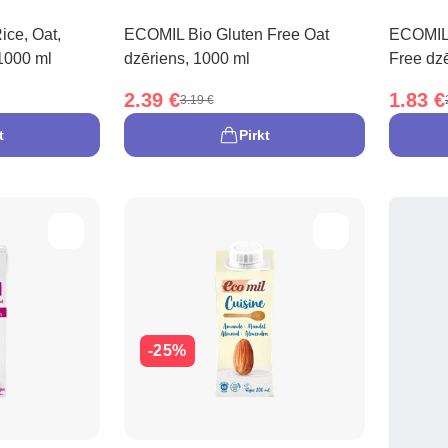
ice, Oat,
ECOMIL Bio Gluten Free Oat
ECOMIL 
1000 ml
dzēriens, 1000 ml
Free dzē
2.39 €
1.83 €
3.19 €
t
Pirkt
-25%