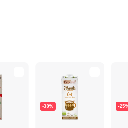
-30%
-25