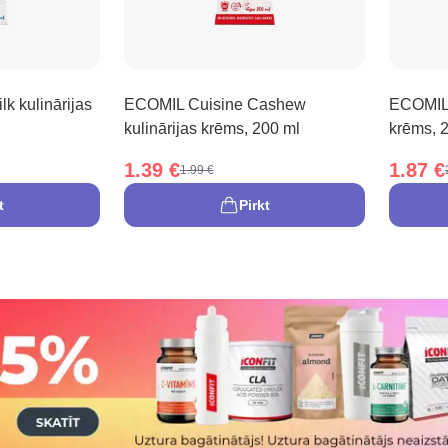
k kulinārijas
ECOMIL Cuisine Cashew
ECOMIL 
kulinārijas krēms, 200 ml
krēms, 
1.39 €
1.87 €
1.99 €
t
Pirkt