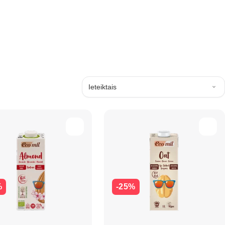
Ieteiktais
%
-25%