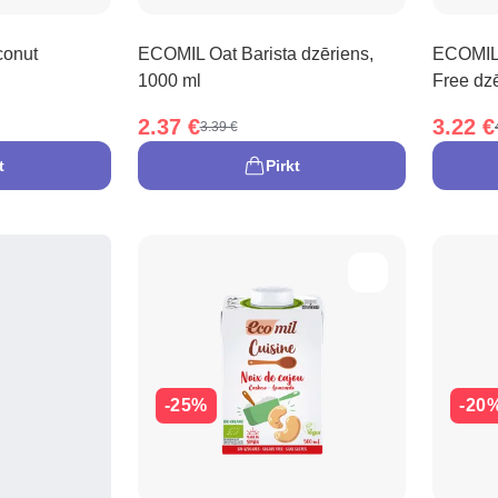
conut
ECOMIL Oat Barista dzēriens,
ECOMIL 
1000 ml
Free dz
2.37 €
3.22 €
3.39 €
t
Pirkt
-25%
-20