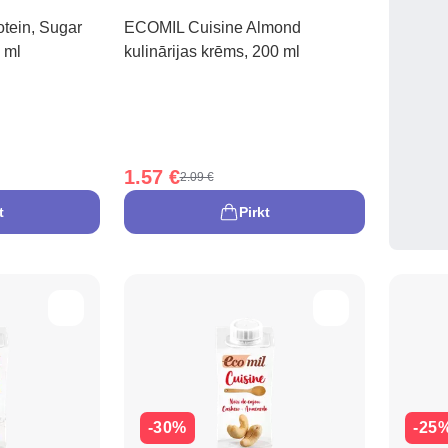
tein, Sugar
ECOMIL Cuisine Almond
 ml
kulinārijas krēms, 200 ml
1.57 €
2.09 €
t
Pirkt
-30%
-25