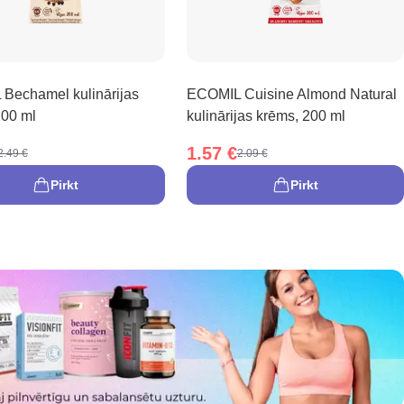
Bechamel kulinārijas
ECOMIL Cuisine Almond Natural
200 ml
kulinārijas krēms, 200 ml
1.57 €
2.49 €
2.09 €
Pirkt
Pirkt