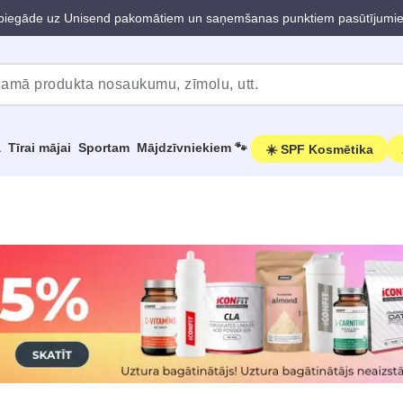
iegāde uz Unisend pakomātiem un saņemšanas punktiem pasūtījumi
a
Tīrai mājai
Sportam
Mājdzīvniekiem 🐾
☀️ SPF Kosmētika