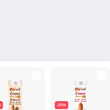
%
-25%