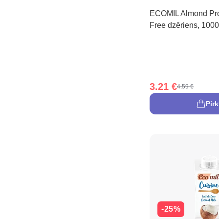
ECOMIL Almond Pro
Free dzēriens, 1000
3.21 €
4.59 €
Pirk
-25%