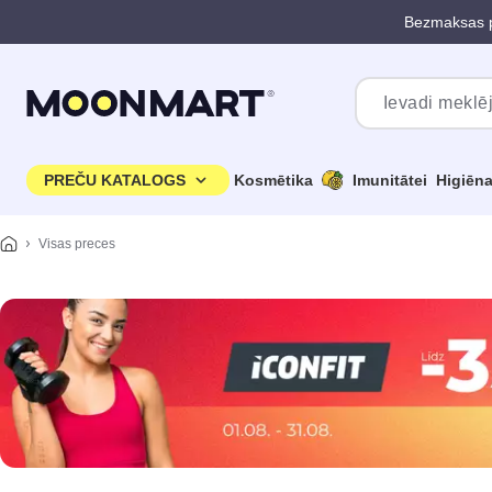
Bezmaksas p
Pāriet uz galveno saturu
PREČU KATALOGS
Kosmētika
Imunitātei
Higiēn
Visas preces