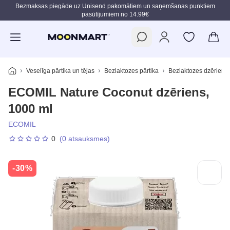
Bezmaksas piegāde uz Unisend pakomātiem un saņemšanas punktiem
pasūtījumiem no 14.99€
Pāriet uz galveno saturu
Veselīga pārtika un tējas
Bezlaktozes pārtika
Bezlaktozes dzērieni
ECOMIL Nature Coconut dzēriens,
1000 ml
ECOMIL
0
(0 atsauksmes)
-30%