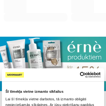
Šī tīmekļa vietne izmanto sīkfailus
Lai šī tīmekļa vietne darbotos, tā izmanto obligāti
Populārākie kategorijā
nepieciešamās sīkdatnes. Ar jūsu piekrišanu papildus