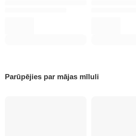
Parūpējies par mājas mīluli