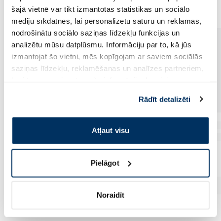
šajā vietnē var tikt izmantotas statistikas un sociālo
mediju sīkdatnes, lai personalizētu saturu un reklāmas,
nodrošinātu sociālo saziņas līdzekļu funkcijas un
analizētu mūsu datplūsmu. Informāciju par to, kā jūs
izmantojat šo vietni, mēs kopīgojam ar saviem sociālās
saziņas līdzekļu, reklamēšanas un analīzes partneriem,
kuri to var apvienot ar citu informāciju, ko viņiem
sniedzat vai ko viņi apkopo, kad lietojat viņu
Rādīt detalizēti
pakalpojumus. Ja piekrītat šo papildu sīkdatņu
izmantošanai, lūdzu, atzīmējiet savu izvēli:
Atļaut visu
Pielāgot
Noraidīt