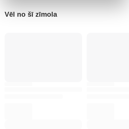
Vēl no šī zīmola