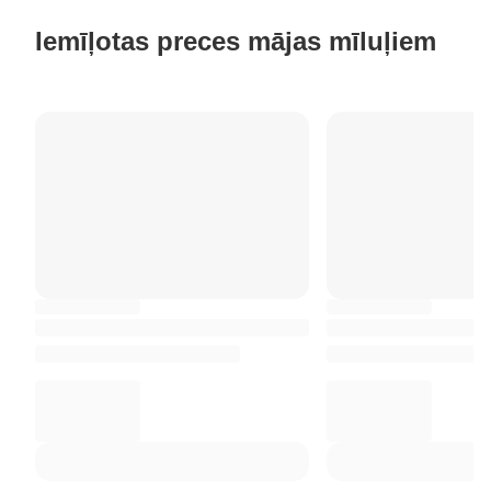
Iemīļotas preces mājas mīluļiem