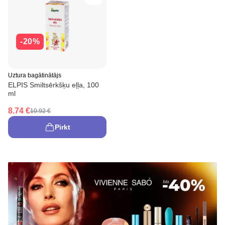
-20%
Uztura bagātinātājs
ELPIS Smiltsērkšķu eļļa, 100
ml
8.74 €
10.92 €
Pirkt