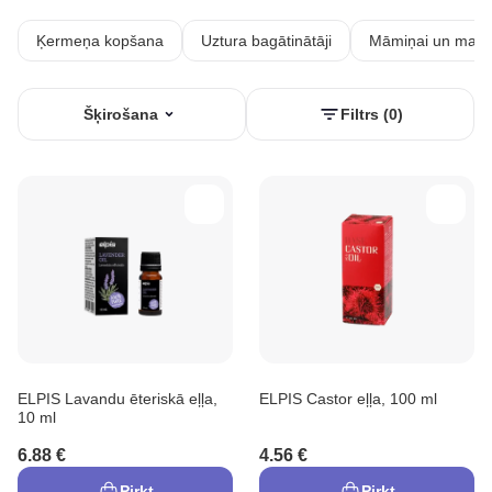
Ķermeņa kopšana
Uztura bagātinātāji
Māmiņai un mazu
Šķirošana
Filtrs (0)
ELPIS Lavandu ēteriskā eļļa,
ELPIS Castor eļļa, 100 ml
10 ml
6.88 €
4.56 €
Pirkt
Pirkt