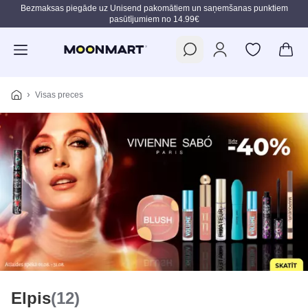
Bezmaksas piegāde uz Unisend pakomātiem un saņemšanas punktiem
pasūtījumiem no 14.99€
Pāriet uz galveno saturu
Visas preces
Elpis
(12)