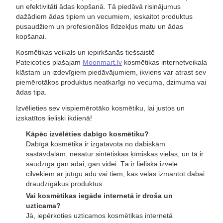
un efektivitāti ādas kopšanā. Tā piedāvā risinājumus
dažādiem ādas tipiem un vecumiem, ieskaitot produktus
pusaudžiem un profesionālos līdzekļus matu un ādas
kopšanai.
Kosmētikas veikals un iepirkšanās tiešsaistē
Pateicoties plašajam
Moonmart.lv
kosmētikas internetveikala
klāstam un izdevīgiem piedāvājumiem, ikviens var atrast sev
piemērotākos produktus neatkarīgi no vecuma, dzimuma vai
ādas tipa.
Izvēlieties sev vispiemērotāko kosmētiku, lai justos un
izskatītos lieliski ikdienā!
Kāpēc izvēlēties dabīgo kosmētiku?
Dabīgā kosmētika ir izgatavota no dabiskām
sastāvdaļām, nesatur sintētiskas ķīmiskas vielas, un tā ir
saudzīga gan ādai, gan videi. Tā ir lieliska izvēle
cilvēkiem ar jutīgu ādu vai tiem, kas vēlas izmantot dabai
draudzīgākus produktus.
Vai kosmētikas iegāde internetā ir droša un
uzticama?
Jā, iepērkoties uzticamos kosmētikas internetā