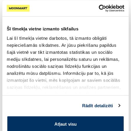
Šī tīmekļa vietne izmanto sīkfailus
Lai šī tīmekļa vietne darbotos, tā izmanto obligāti
nepieciešamās sīkdatnes. Ar jūsu piekrišanu papildus
šajā vietnē var tikt izmantotas statistikas un sociālo
mediju sīkdatnes, lai personalizētu saturu un reklāmas,
nodrošinātu sociālo saziņas līdzekļu funkcijas un
analizētu mūsu datplūsmu. Informāciju par to, kā jūs
⭐ Augsti novērtēti kategorijā
izmantojat šo vietni, mēs kopīgojam ar saviem sociālās
saziņas līdzekļu, reklamēšanas un analīzes partneriem,
kuri to var apvienot ar citu informāciju, ko viņiem
sniedzat vai ko viņi apkopo, kad lietojat viņu
Rādīt detalizēti
pakalpojumus. Ja piekrītat šo papildu sīkdatņu
izmantošanai, lūdzu, atzīmējiet savu izvēli:
Atļaut visu