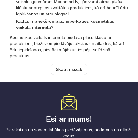
veikalos,piemēram Moonmart.lv, jūs varat atrast plašu
klāstu ar augstas kvalitātes produktiem, kā arī baudīt ērtu
iepirkšanos un ātru piegādi.
Kādas ir priekšrocības, iepērkoties kosmētikas
veikalā internetā?
Kosmētikas veikals internetā piedāvā plašu klāstu ar
produktiem, bieži vien piedāvājot akcijas un atlaides, kā arī
ērtu iepirkšanos, piegādi mājās un iespēju salīdzināt
produktus.
Skatīt mazāk
Esi ar mums!
Pieraksties un saņem labākos piedāvājumus, padomus un atlaižu
kodus.