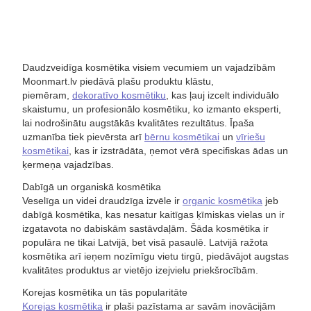
Daudzveidīga kosmētika visiem vecumiem un vajadzībām
Moonmart.lv piedāvā plašu produktu klāstu,
piemēram,
dekoratīvo kosmētiku
, kas ļauj izcelt individuālo
skaistumu, un profesionālo kosmētiku, ko izmanto eksperti,
lai nodrošinātu augstākās kvalitātes rezultātus. Īpaša
uzmanība tiek pievērsta arī
bērnu kosmētikai
un
vīriešu
kosmētikai
, kas ir izstrādāta, ņemot vērā specifiskas ādas un
ķermeņa vajadzības.
Dabīgā un organiskā kosmētika
Veselīga un videi draudzīga izvēle ir
organic kosmētika
jeb
dabīgā kosmētika, kas nesatur kaitīgas ķīmiskas vielas un ir
izgatavota no dabiskām sastāvdaļām. Šāda kosmētika ir
populāra ne tikai Latvijā, bet visā pasaulē. Latvijā ražota
kosmētika arī ieņem nozīmīgu vietu tirgū, piedāvājot augstas
kvalitātes produktus ar vietējo izejvielu priekšrocībām.
Korejas kosmētika un tās popularitāte
Korejas kosmētika
ir plaši pazīstama ar savām inovācijām