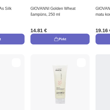
s Silk
GIOVANNI Golden Wheat
GIOVANN
šampūns, 250 ml
matu kon
14.81 €
19.16 
t
Pirkt