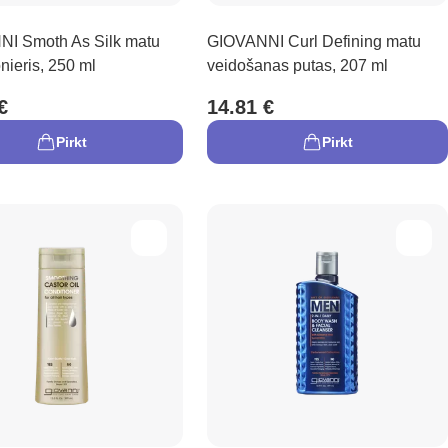
I Smoth As Silk matu
GIOVANNI Curl Defining matu
nieris, 250 ml
veidošanas putas, 207 ml
€
14.81 €
Pirkt
Pirkt