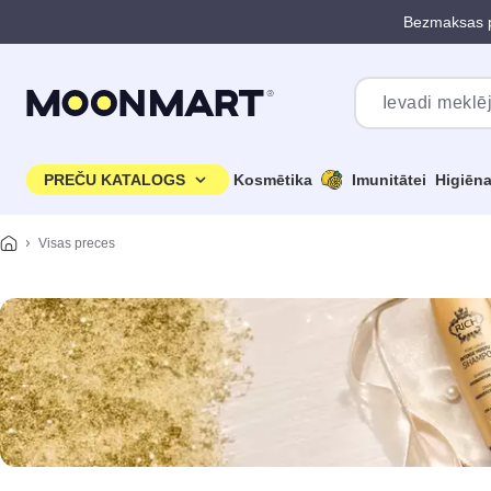
Bezmaksas p
Pāriet uz galveno saturu
PREČU KATALOGS
Kosmētika
Imunitātei
Higiēn
Visas preces