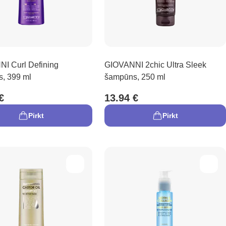
I Curl Defining
GIOVANNI 2chic Ultra Sleek
, 399 ml
šampūns, 250 ml
€
13.94 €
Pirkt
Pirkt