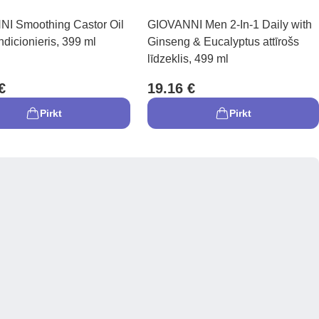
I Smoothing Castor Oil
GIOVANNI Men 2-In-1 Daily with
dicionieris, 399 ml
Ginseng & Eucalyptus attīrošs
līdzeklis, 499 ml
€
19.16 €
Pirkt
Pirkt