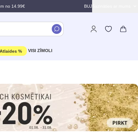
em no 14.99€
BUJ
Sazināties ar mums
VISI ZĪMOLI
Atlaides %