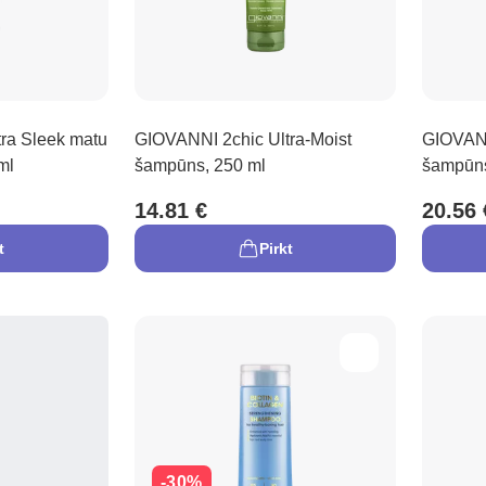
ra Sleek matu
GIOVANNI 2chic Ultra-Moist
GIOVANN
ml
šampūns, 250 ml
šampūns
14.81 €
20.56 
t
Pirkt
-30%