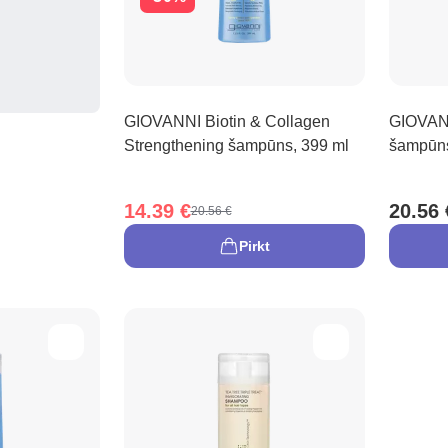
GIOVANNI Biotin & Collagen
GIOVANN
Strengthening šampūns, 399 ml
šampūns
14.39 €
20.56 
20.56 €
Pirkt