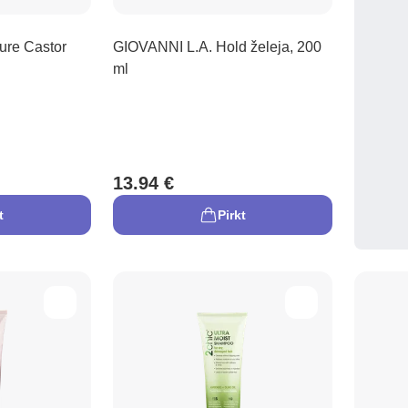
re Castor
GIOVANNI L.A. Hold želeja, 200
ml
13.94 €
t
Pirkt