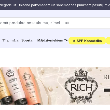
iegāde uz Unisend pakomātiem un saņemšanas punktiem pasūtījumi
a
Tīrai mājai
Sportam
Mājdzīvniekiem 🐾
☀️ SPF Kosmētika