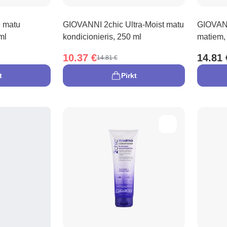
 matu
GIOVANNI 2chic Ultra-Moist matu
GIOVANN
ml
kondicionieris, 250 ml
matiem,
10.37 €
14.81 
14.81 €
t
Pirkt