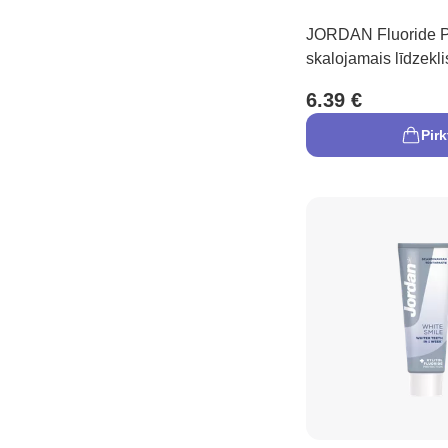
JORDAN Fluoride P
skalojamais līdzekli
6.39 €
Pirk