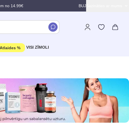
em no 14.99€
BUJ
Sazināties ar mums
VISI ZĪMOLI
Atlaides %