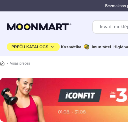
Bezmaksas p
Pāriet uz galveno saturu
PREČU KATALOGS
Kosmētika
Imunitātei
Higiēn
Visas preces