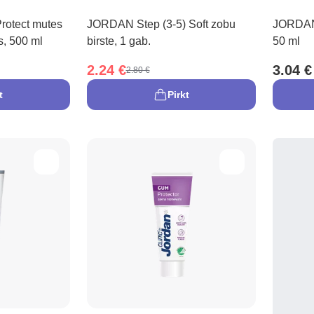
rotect mutes
JORDAN Step (3-5) Soft zobu
JORDAN 
s, 500 ml
birste, 1 gab.
50 ml
2.24 €
3.04 €
2.80 €
t
Pirkt