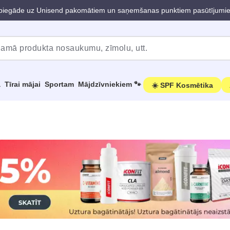
iegāde uz Unisend pakomātiem un saņemšanas punktiem pasūtījumi
a
Tīrai mājai
Sportam
Mājdzīvniekiem 🐾
☀️ SPF Kosmētika