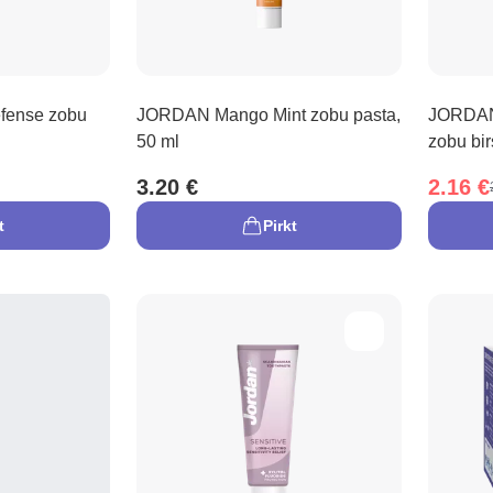
fense zobu
JORDAN Mango Mint zobu pasta,
JORDAN
50 ml
zobu bir
3.20 €
2.16 €
t
Pirkt