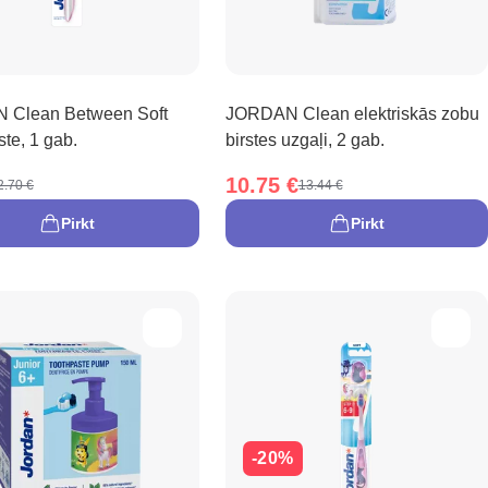
 Clean Between Soft
JORDAN Clean elektriskās zobu
ste, 1 gab.
birstes uzgaļi, 2 gab.
10.75 €
2.70 €
13.44 €
Pirkt
Pirkt
-20%