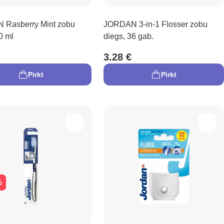
Rasberry Mint zobu
JORDAN 3-in-1 Flosser zobu
0 ml
diegs, 36 gab.
3.28 €
Pirkt
Pirkt
%