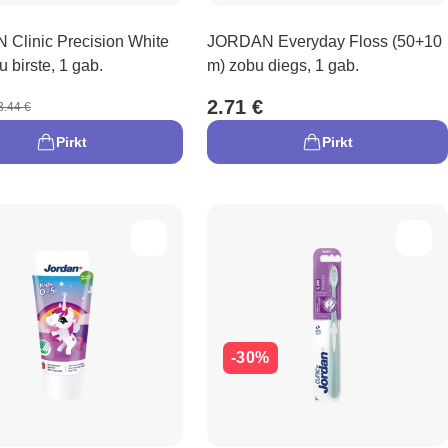
Clinic Precision White
JORDAN Everyday Floss (50+10
u birste, 1 gab.
m) zobu diegs, 1 gab.
2.71 €
3.44 €
Pirkt
Pirkt
-30%