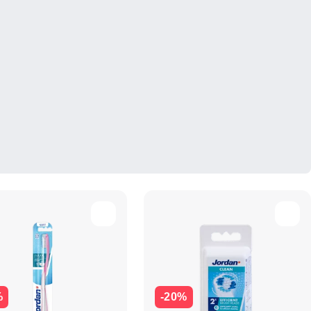
%
-20%