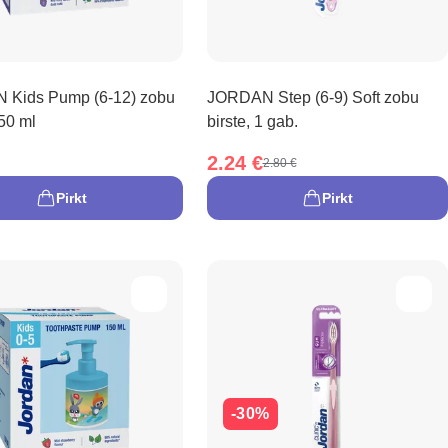
Kids Pump (6-12) zobu
JORDAN Step (6-9) Soft zobu
50 ml
birste, 1 gab.
2.24 €
2.80 €
Pirkt
Pirkt
-30%