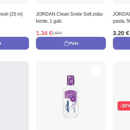
esh (25 m)
JORDAN Clean Smile Soft zobu
JORDAN 
birste, 1 gab.
pasta, 5
1.34 €
3.20 €
1.68 €
t
Pirkt
-30