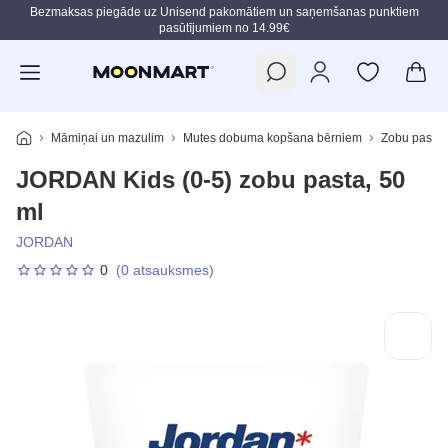
Bezmaksas piegāde uz Unisend pakomātiem un saņemšanas punktiem
pasūtījumiem no 14.99€
Pāriet uz galveno saturu
Māmiņai un mazulim
Mutes dobuma kopšana bērniem
Zobu pastas
JORDAN Kids (0-5) zobu pasta, 50
ml
JORDAN
0
(0 atsauksmes)