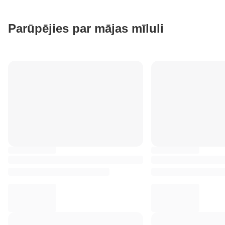
Parūpējies par mājas mīluli