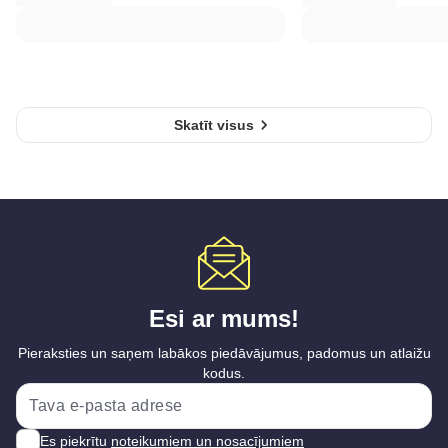
Skatīt visus
Esi ar mums!
Pieraksties un saņem labākos piedāvājumus, padomus un atlaižu
kodus.
Es piekrītu
noteikumiem un nosacījumiem