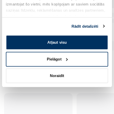
izmantojat šo vietni, mēs kopīgojam ar saviem sociālās
saziņas līdzekļu, reklamēšanas un analīzes partneriem,
kuri to var apvienot ar citu informāciju, ko viņiem
sniedzat vai ko viņi apkopo, kad lietojat viņu
Rādīt detalizēti
pakalpojumus. Ja piekrītat šo papildu sīkdatņu
izmantošanai, lūdzu, atzīmējiet savu izvēli:
Atļaut visu
Pielāgot
Vēl no šī zīmola
Noraidīt