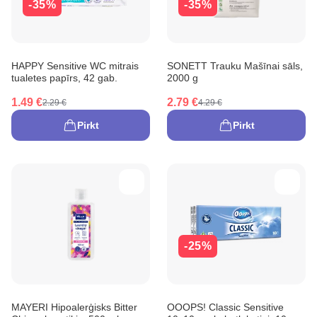
-35%
-35%
HAPPY Sensitive WC mitrais
SONETT Trauku Mašīnai sāls,
tualetes papīrs, 42 gab.
2000 g
1.49 €
2.79 €
2.29 €
4.29 €
Pirkt
Pirkt
-25%
MAYERI Hipoalerģisks Bitter
OOOPS! Classic Sensitive