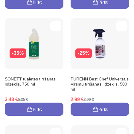
Pirkt
Pirkt
-35%
-25%
SONETT tualetes tīrīšanas
PURENN Best Chef Universāls
līdzeklis, 750 ml
Virsmu tīrīšanas līdzeklis, 500
ml
3.48 €
2.99 €
5.35 €
3.99 €
Pirkt
Pirkt