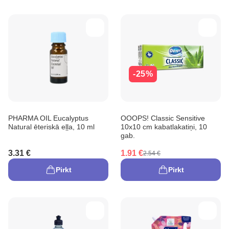
-25%
PHARMA OIL Eucalyptus
OOOPS! Classic Sensitive
Natural ēteriskā eļļa, 10 ml
10x10 cm kabatlakatiņi, 10
gab.
3.31 €
1.91 €
2.54 €
Pirkt
Pirkt