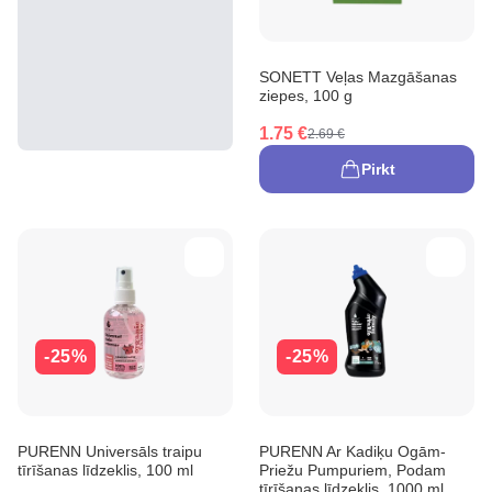
SONETT Veļas Mazgāšanas
ziepes, 100 g
1.75 €
2.69 €
Pirkt
-25%
-25%
PURENN Universāls traipu
PURENN Ar Kadiķu Ogām-
tīrīšanas līdzeklis, 100 ml
Priežu Pumpuriem, Podam
tīrīšanas līdzeklis, 1000 ml