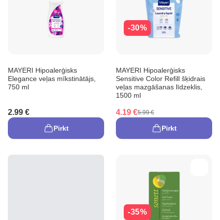
-30%
MAYERI Hipoalerģisks
MAYERI Hipoalerģisks
Elegance veļas mīkstinātājs,
Sensitive Color Refill šķidrais
750 ml
veļas mazgāšanas līdzeklis,
1500 ml
2.99 €
4.19 €
5.99 €
Pirkt
Pirkt
-35%