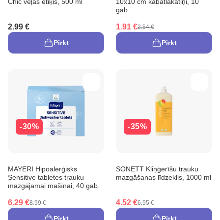
Chic veļas etiķis, 500 ml
10x10 cm kabatlakatiņi, 10
gab.
2.99 €
1.91 €
2.54 €
Pirkt
Pirkt
-30%
-35%
MAYERI Hipoalerģisks
SONETT Kliņģerīšu trauku
Sensitive tabletes trauku
mazgāšanas līdzeklis, 1000 ml
mazgājamai mašīnai, 40 gab.
6.29 €
4.52 €
8.99 €
6.95 €
Pirkt
Pirkt