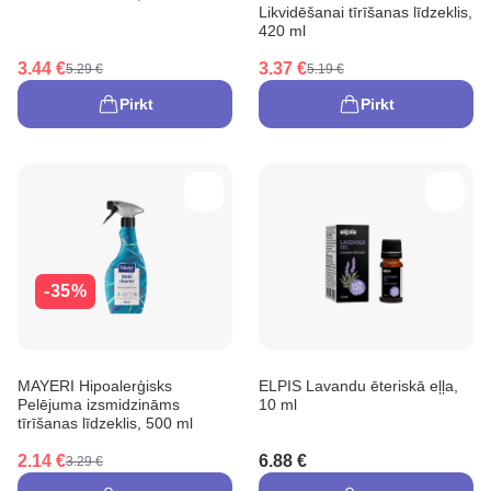
Likvidēšanai tīrīšanas līdzeklis,
420 ml
3.44 €
3.37 €
5.29 €
5.19 €
Pirkt
Pirkt
-35%
MAYERI Hipoalerģisks
ELPIS Lavandu ēteriskā eļļa,
Pelējuma izsmidzināms
10 ml
tīrīšanas līdzeklis, 500 ml
2.14 €
6.88 €
3.29 €