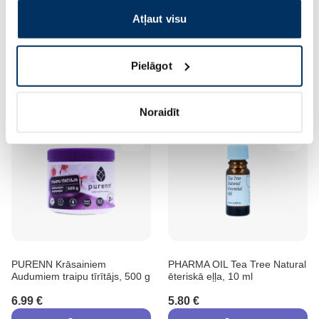
SONETT trauku mazgāšanas
MAYERI Hipoalerģisks
Atļaut visu
līdzeklis, 1000 ml
Universal Refill šķidrais veļas
mazgāšanas līdzeklis, 1500 ml
4.22 €
5.99 €
6.49 €
Pielāgot
Pirkt
Pirkt
Noraidīt
PURENN Krāsainiem
PHARMA OIL Tea Tree Natural
Audumiem traipu tīrītājs, 500 g
ēteriskā eļļa, 10 ml
6.99 €
5.80 €