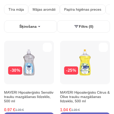
Tīra māja
Mājas aromāti
Papīra higiēnas preces
Sp
Šķirošana
Filtrs (0)
-30%
-25%
MAYERI Hipoalerģisks Sensitiv
MAYERI Hipoalerģisks Citrus &
trauku mazgāšanas līdzeklis,
Olive trauku mazgāšanas
500 ml
līdzeklis, 500 ml
0.97 €
1.04 €
1.39 €
1.39 €