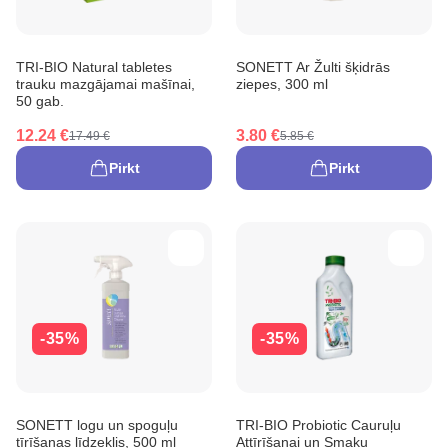
TRI-BIO Natural tabletes
SONETT Ar Žulti šķidrās
trauku mazgājamai mašīnai,
ziepes, 300 ml
50 gab.
12.24 €
3.80 €
17.49 €
5.85 €
Pirkt
Pirkt
-35%
-35%
SONETT logu un spoguļu
TRI-BIO Probiotic Cauruļu
tīrīšanas līdzeklis, 500 ml
Attīrīšanai un Smaku