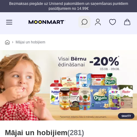
Bezmaksas piegāde uz Unisend pakomātiem un saņemšanas punktiem
pasūtījumiem no 14.99€
Pāriet uz galveno saturu
Mājai un hobijiem
Mājai un hobijiem
(281)