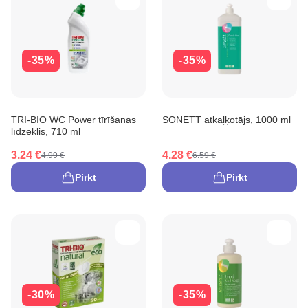
-35%
-35%
TRI-BIO WC Power tīrīšanas
SONETT atkaļķotājs, 1000 ml
līdzeklis, 710 ml
3.24 €
4.28 €
4.99 €
6.59 €
Pirkt
Pirkt
-30%
-35%