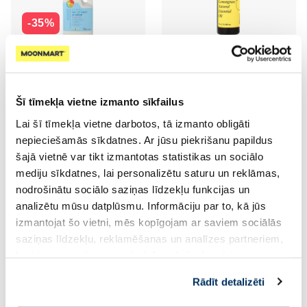
-35%
SONETT Neutral šķidrais veļas
PHARMA OIL Lemongrass
mazgāšanas līdzeklis, 2000 ml
Natural ēteriskā eļļa, 10 ml
Šī tīmekļa vietne izmanto sīkfailus
10.39 €
5.80 €
15.99 €
Lai šī tīmekļa vietne darbotos, tā izmanto obligāti
nepieciešamās sīkdatnes. Ar jūsu piekrišanu papildus
Pirkt
Pirkt
šajā vietnē var tikt izmantotas statistikas un sociālo
mediju sīkdatnes, lai personalizētu saturu un reklāmas,
nodrošinātu sociālo saziņas līdzekļu funkcijas un
analizētu mūsu datplūsmu. Informāciju par to, kā jūs
izmantojat šo vietni, mēs kopīgojam ar saviem sociālās
saziņas līdzekļu, reklamēšanas un analīzes partneriem,
kuri to var apvienot ar citu informāciju, ko viņiem
-35%
sniedzat vai ko viņi apkopo, kad lietojat viņu
Rādīt detalizēti
pakalpojumus. Ja piekrītat šo papildu sīkdatņu
izmantošanai, lūdzu, atzīmējiet savu izvēli: