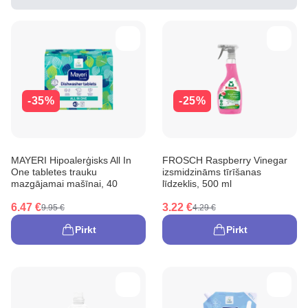
-35%
-25%
MAYERI Hipoalerģisks All In
FROSCH Raspberry Vinegar
One tabletes trauku
izsmidzināms tīrīšanas
mazgājamai mašīnai, 40
līdzeklis, 500 ml
6.47 €
3.22 €
9.95 €
4.29 €
Pirkt
Pirkt