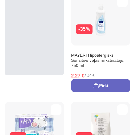
-35%
MAYERI Hipoalerģisks
Sensitive veļas mīkstinātājs,
750 ml
2.27 €
3.49 €
Pirkt