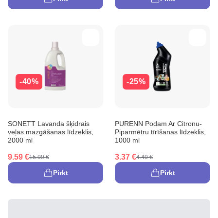
-40%
-25%
SONETT Lavanda šķidrais
PURENN Podam Ar Citronu-
veļas mazgāšanas līdzeklis,
Piparmētru tīrīšanas līdzeklis,
2000 ml
1000 ml
9.59 €
3.37 €
15.99 €
4.49 €
Pirkt
Pirkt