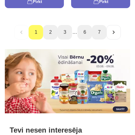
Pirkt
Pirkt
1
2
3
…
6
7
Tevi nesen interesēja