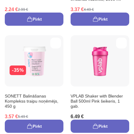
2.24 €
3.37 €
2.99 €
4.49 €
Pirkt
Pirkt
-35%
SONETT Balināšanas
VPLAB Shaker with Blender
Komplekss traipu noņēmējs,
Ball 500ml Pink šeikeris, 1
450 g
gab.
3.57 €
6.49 €
5.49 €
Pirkt
Pirkt