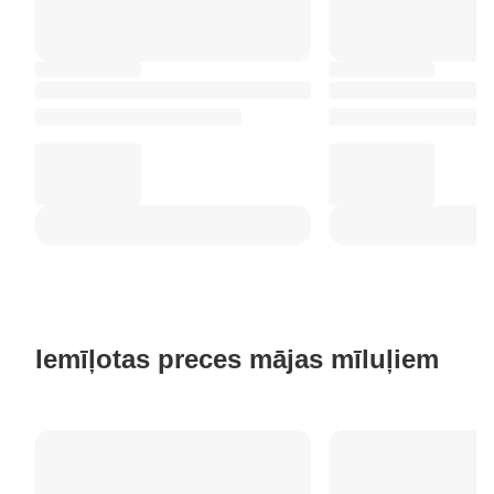
Iemīļotas preces mājas mīluļiem