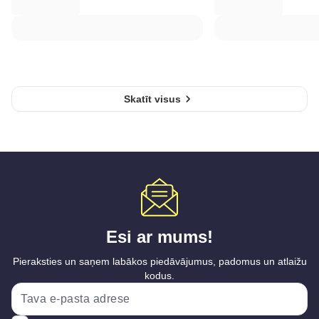
Skatīt visus
Esi ar mums!
Pieraksties un saņem labākos piedāvājumus, padomus un atlaižu
kodus.