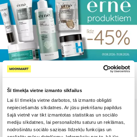
Populārākie kategorijā
Šī tīmekļa vietne izmanto sīkfailus
Lai šī tīmekļa vietne darbotos, tā izmanto obligāti
nepieciešamās sīkdatnes. Ar jūsu piekrišanu papildus
šajā vietnē var tikt izmantotas statistikas un sociālo
mediju sīkdatnes, lai personalizētu saturu un reklāmas,
nodrošinātu sociālo saziņas līdzekļu funkcijas un
analizētu mūsu datplūsmu. Informāciju par to, kā jūs