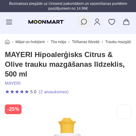
Bezmaksas piegāde uz Unisend pakomātiem un saņemšanas punktiem
pasūtījumiem no 14.99€
Pāriet uz galveno saturu
Mājai un hobijiem
Tīra māja
Tīrīšanas līdzekļi
Trauku mazgāšanas
MAYERI Hipoalerģisks Citrus &
Olive trauku mazgāšanas līdzeklis,
500 ml
MAYERI
5.0
(2 atsauksmes)
-25%