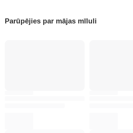
Parūpējies par mājas mīluli