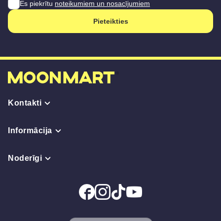
Es piekrītu
noteikumiem un nosacījumiem
Pieteikties
Kontakti
Informācija
Noderīgi