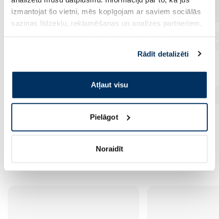
izmantojat šo vietni, mēs kopīgojam ar saviem sociālās
saziņas līdzekļu, reklamēšanas un analīzes partneriem,
kuri to var apvienot ar citu informāciju, ko viņiem
sniedzat vai ko viņi apkopo, kad lietojat viņu
Rādīt detalizēti
pakalpojumus. Ja piekrītat šo papildu sīkdatņu
izmantošanai, lūdzu, atzīmējiet savu izvēli:
Atļaut visu
Pielāgot
Noraidīt
Vēl no šī zīmola