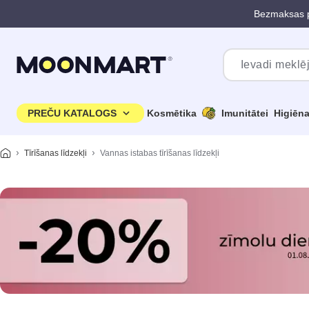
Bezmaksas p
Pāriet uz galveno saturu
PREČU KATALOGS
Kosmētika
Imunitātei
Higiēn
Tīrīšanas līdzekļi
Vannas istabas tīrīšanas līdzekļi