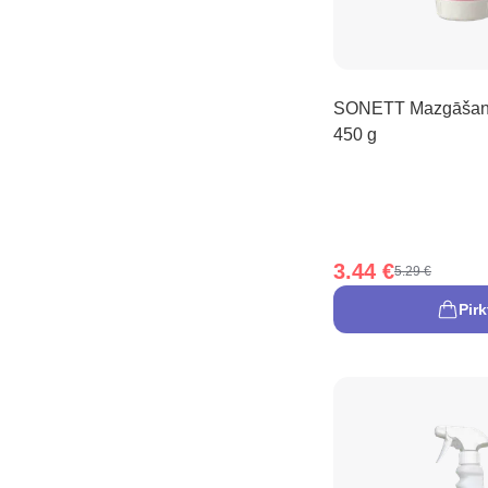
SONETT Mazgāšanas
450 g
3.44 €
5.29 €
Pirk