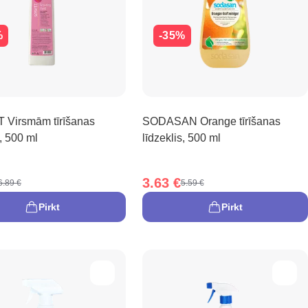
%
-35%
Virsmām tīrīšanas
SODASAN Orange tīrīšanas
s, 500 ml
līdzeklis, 500 ml
3.63 €
6.89 €
5.59 €
Pirkt
Pirkt