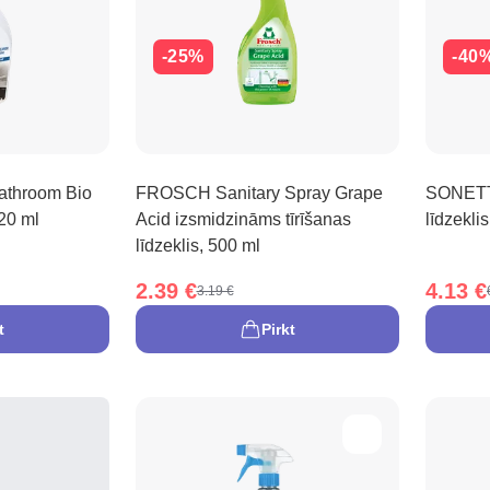
-25%
-40
Bathroom Bio
FROSCH Sanitary Spray Grape
SONETT 
420 ml
Acid izsmidzināms tīrīšanas
līdzekli
līdzeklis, 500 ml
2.39 €
4.13 €
3.19 €
t
Pirkt