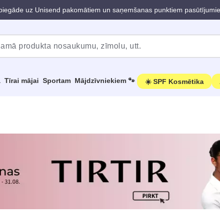
iegāde uz Unisend pakomātiem un saņemšanas punktiem pasūtījumi
a
Tīrai mājai
Sportam
Mājdzīvniekiem 🐾
☀️ SPF Kosmētika