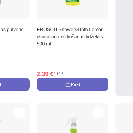
 pulveris,
FROSCH Shower&Bath Lemon
izsmidzināms tīrīšanas līdzeklis,
500 ml
2.39 €
3.19 €
t
Pirkt