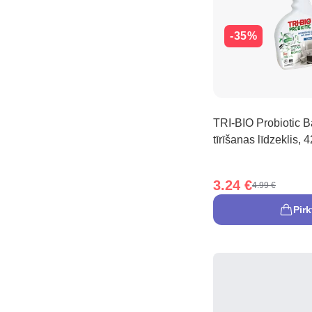
-35%
TRI-BIO Probiotic 
tīrīšanas līdzeklis, 
3.24 €
4.99 €
Pirk