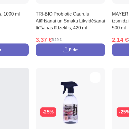
, 1000 ml
TRI-BIO Probiotic Cauruļu
MAYERI 
Attīrīšanai un Smaku Likvidēšanai
izsmidzi
tīrīšanas līdzeklis, 420 ml
500 ml
3.37 €
2.14 €
5.19 €
t
Pirkt
-25%
-25