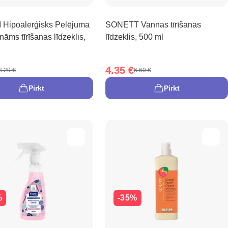
Hipoalerģisks Pelējuma
SONETT Vannas tīrīšanas
nāms tīrīšanas līdzeklis,
līdzeklis, 500 ml
4.35 €
3.29 €
6.69 €
Pirkt
Pirkt
%
-35%