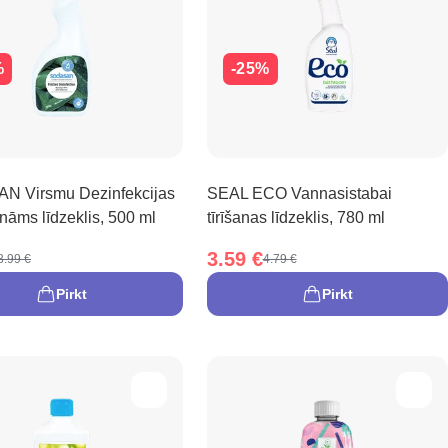
%
-25%
 Virsmu Dezinfekcijas
SEAL ECO Vannasistabai
nāms līdzeklis, 500 ml
tīrīšanas līdzeklis, 780 ml
3.59 €
8.99 €
4.79 €
Pirkt
Pirkt