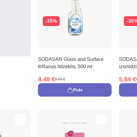
-35%
-35
SODASAN Glass and Surface
SODASAN
tīrīšanas līdzeklis, 500 ml
izsmidzi
4.48 €
5.84 €
6.89 €
Pirkt