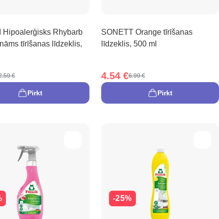
Hipoalerģisks Rhybarb
SONETT Orange tīrīšanas
nāms tīrīšanas līdzeklis,
līdzeklis, 500 ml
4.54 €
2.59 €
6.99 €
Pirkt
Pirkt
%
-25%