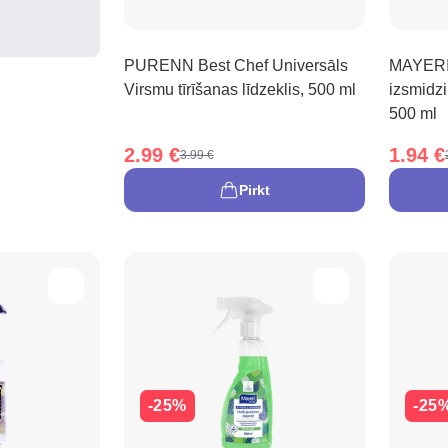
PURENN Best Chef Universāls
MAYERI 
Virsmu tīrīšanas līdzeklis, 500 ml
izsmidzi
500 ml
2.99 €
1.94 €
3.99 €
Pirkt
-25%
-25