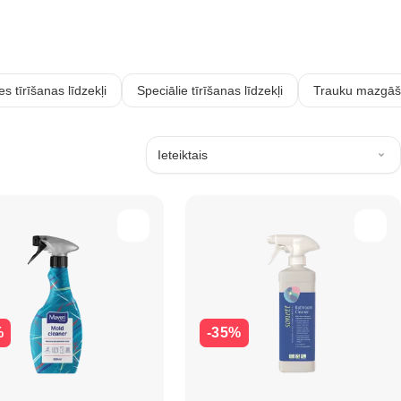
es tīrīšanas līdzekļi
Speciālie tīrīšanas līdzekļi
Trauku mazgāša
Ieteiktais
%
-35%