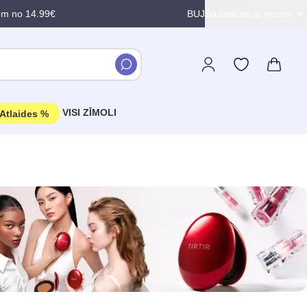
em no 14.99€
BUJ
Sazināties ar mums
VISI ZĪMOLI
Atlaides %