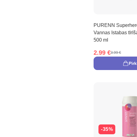
PURENN Superhero
Vannas Istabas tīrīš
500 ml
2.99 €
3.99 €
Pirk
-35%