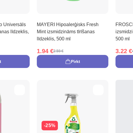
 Universāls
MAYERI Hipoalerģisks Fresh
FROSCH
anas līdzeklis,
Mint izsmidzināms tīrīšanas
izsmidzi
līdzeklis, 500 ml
500 ml
1.94 €
3.22 €
2.59 €
t
Pirkt
-25%