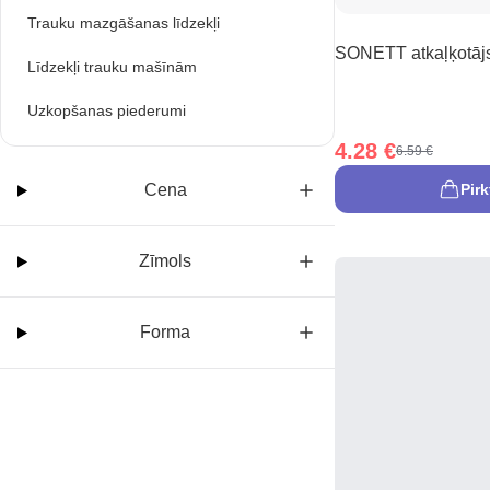
Trauku mazgāšanas līdzekļi
SONETT atkaļķotājs
Līdzekļi trauku mašīnām
Uzkopšanas piederumi
4.28 €
6.59 €
Cena
Pirk
Zīmols
Forma