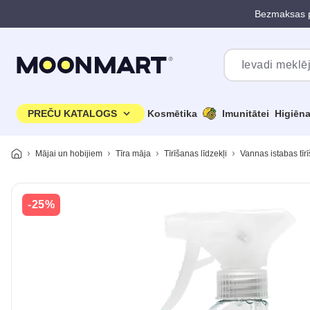
Bezmaksas p
Pāriet uz galveno saturu
PREČU KATALOGS
Kosmētika
Imunitātei
Higiēn
Mājai un hobijiem
Tīra māja
Tīrīšanas līdzekļi
Vannas istabas tīrī
-25%