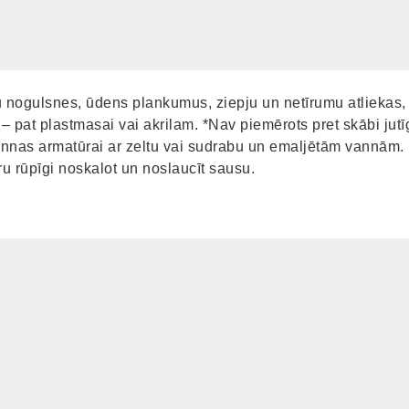
ķu nogulsnes, ūdens plankumus, ziepju un netīrumu atliekas,
– pat plastmasai vai akrilam. *Nav piemērots pret skābi j
nas armatūrai ar zeltu vai sudrabu un emaljētām vannām. 
u rūpīgi noskalot un noslaucīt sausu.