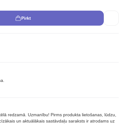
Pirkt
na.
attēlā redzamā. Uzmanību! Pirms produkta lietošanas, lūdzu,
īzākais un aktuālākais sastāvdaļu saraksts ir atrodams uz