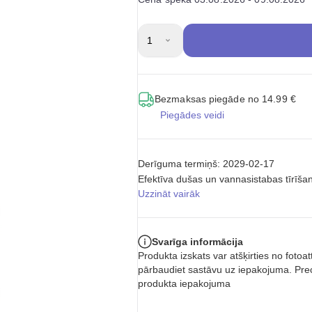
1
Bezmaksas piegāde no 14.99 €
Piegādes veidi
Derīguma termiņš: 2029-02-17
Efektīva dušas un vannasistabas tīrīša
Uzzināt vairāk
Svarīga informācija
Produkta izskats var atšķirties no foto
pārbaudiet sastāvu uz iepakojuma. Prec
produkta iepakojuma