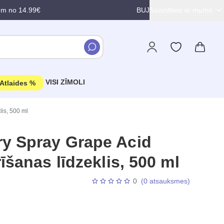
em no 14.99€
BUJ
Sazināties ar mums
VISI ZĪMOLI
Atlaides %
is, 500 ml
y Spray Grape Acid
īšanas līdzeklis, 500 ml
0
(0 atsauksmes)