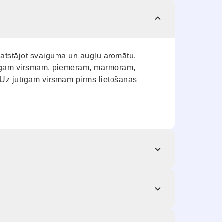
 atstājot svaiguma un augļu aromātu.
utīgām virsmām, piemēram, marmoram,
Uz jutīgām virsmām pirms lietošanas