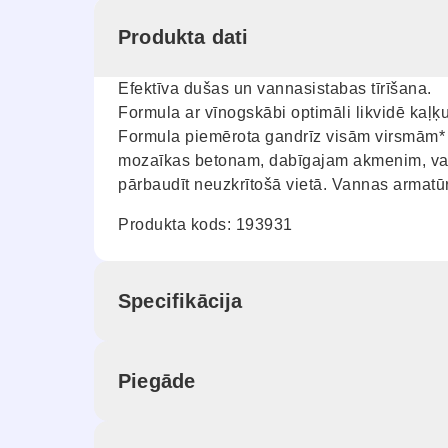
Produkta dati
Efektīva dušas un vannasistabas tīrīšana.
Formula ar vīnogskābi optimāli likvidē kaļ
Formula piemērota gandrīz visām virsmām* 
mozaīkas betonam, dabīgajam akmenim, van
pārbaudīt neuzkrītošā vietā. Vannas armatūr
Produkta kods: 193931
Specifikācija
Piegāde