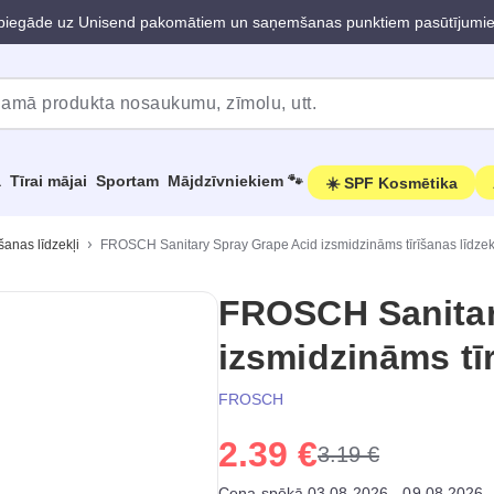
iegāde uz Unisend pakomātiem un saņemšanas punktiem pasūtījumi
a
Tīrai mājai
Sportam
Mājdzīvniekiem 🐾
☀️ SPF Kosmētika
šanas līdzekļi
FROSCH Sanitary Spray Grape Acid izsmidzināms tīrīšanas līdzekl
FROSCH Sanitar
izsmidzināms tīr
FROSCH
2.39 €
3.19 €
Cena spēkā 03.08.2026 - 09.08.2026