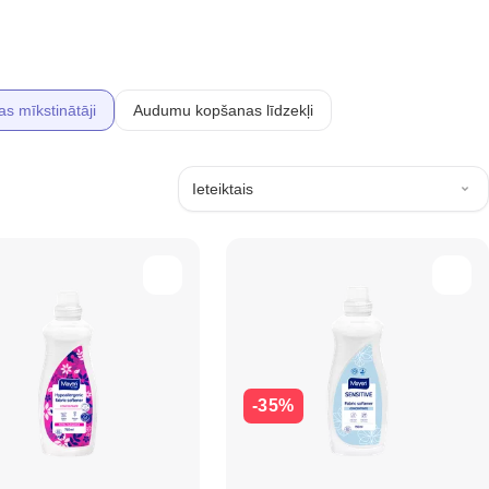
as mīkstinātāji
Audumu kopšanas līdzekļi
Ieteiktais
-35%