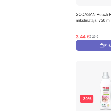
SODASAN Peach Fr
mīkstinātājs, 750 ml
3.44 €
5.29 €
Pirk
-30%