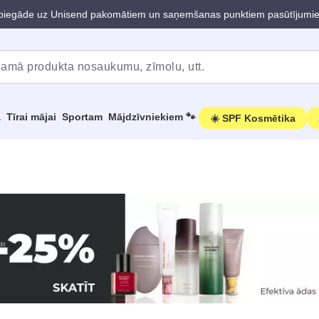
iegāde uz Unisend pakomātiem un saņemšanas punktiem pasūtījumi
a
Tīrai mājai
Sportam
Mājdzīvniekiem 🐾
☀️ SPF Kosmētika