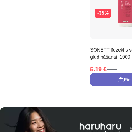
-35%
SONETT līdzeklis v
gludināšanai, 1000
5.19 €
7.99 €
Pirk