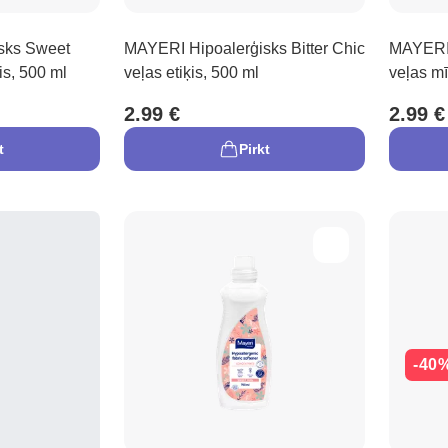
sks Sweet
MAYERI Hipoalerģisks Bitter Chic
MAYERI 
is, 500 ml
veļas etiķis, 500 ml
veļas mī
2.99 €
2.99 €
t
Pirkt
-40