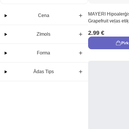
MAYERI Hipoalerģi
Cena
Grapefruit veļas etiķ
2.99 €
Zīmols
Pirk
Forma
Ādas Tips