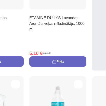
eļas
ETAMINE DU LYS Lavandas
Aromāts veļas mīkstinātājs, 1000
ml
5.10 €
7.29 €
t
Pirkt