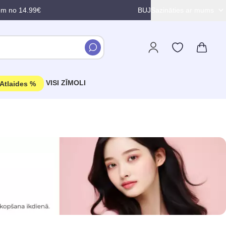
em no 14.99€
BUJ
Sazināties ar mums
VISI ZĪMOLI
Atlaides %