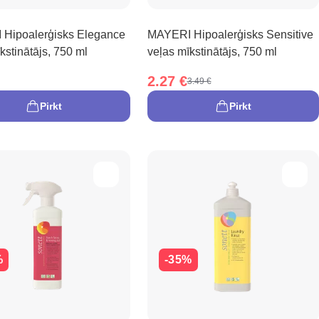
Hipoalerģisks Elegance
MAYERI Hipoalerģisks Sensitive
kstinātājs, 750 ml
veļas mīkstinātājs, 750 ml
2.27 €
3.49 €
Pirkt
Pirkt
%
-35%