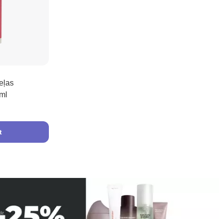
eļas
 ml
t