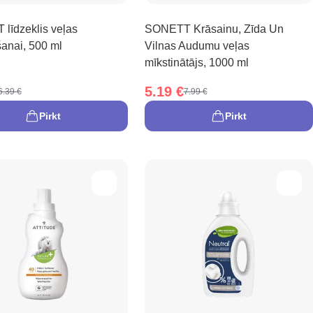
līdzeklis veļas
SONETT Krāsainu, Zīda Un
šanai, 500 ml
Vilnas Audumu veļas
mīkstinātājs, 1000 ml
5.19 €
6.39 €
7.99 €
Pirkt
Pirkt