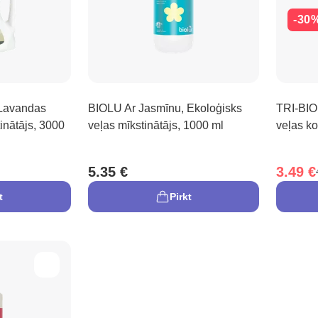
-30
Lavandas
BIOLU Ar Jasmīnu, Ekoloģisks
TRI-BIO
inātājs, 3000
veļas mīkstinātājs, 1000 ml
veļas ko
5.35 €
3.49 €
t
Pirkt