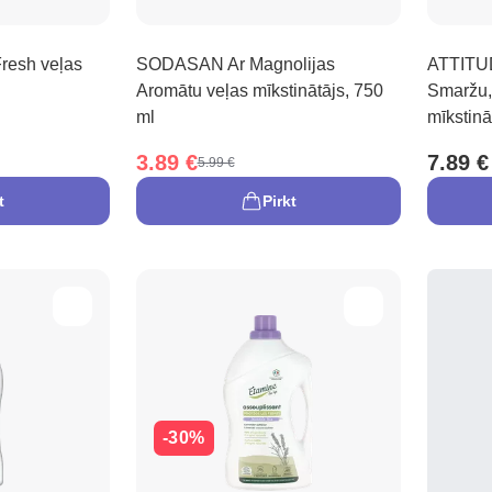
esh veļas
SODASAN Ar Magnolijas
ATTITUD
Aromātu veļas mīkstinātājs, 750
Smaržu,
ml
mīkstinā
3.89 €
7.89 €
5.99 €
t
Pirkt
-30%