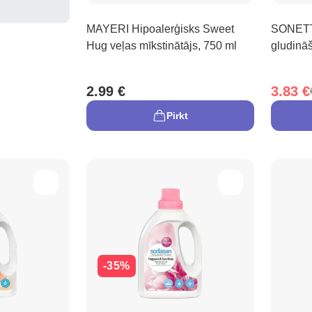
MAYERI Hipoalerģisks Sweet
SONETT 
Hug veļas mīkstinātājs, 750 ml
gludinā
2.99 €
3.83 €
Pirkt
-35%