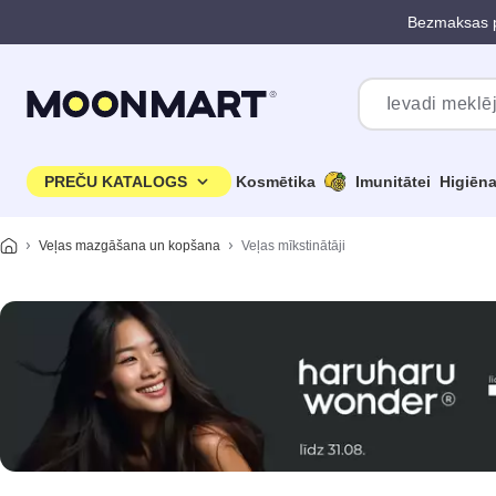
Bezmaksas p
Pāriet uz galveno saturu
PREČU KATALOGS
Kosmētika
Imunitātei
Higiēn
Veļas mazgāšana un kopšana
Veļas mīkstinātāji