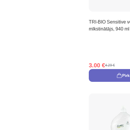
TRI-BIO Sensitive v
mīkstinātājs, 940 ml
3.00 €
4.29 €
Pirk