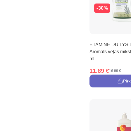
-30%
ETAMINE DU LYS 
Aromāts veļas mīkst
ml
11.89 €
16.99 €
Pirk