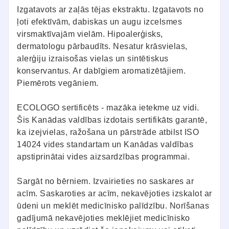
Izgatavots ar zaļās tējas ekstraktu. Izgatavots no
ļoti efektīvām, dabiskas un augu izcelsmes
virsmaktīvajām vielām. Hipoalerģisks,
dermatologu pārbaudīts. Nesatur krāsvielas,
alerģiju izraisošas vielas un sintētiskus
konservantus. Ar dabīgiem aromatizētājiem.
Piemērots vegāniem.
ECOLOGO sertificēts - mazāka ietekme uz vidi.
Šis Kanādas valdības izdotais sertifikāts garantē,
ka izejvielas, ražošana un pārstrāde atbilst ISO
14024 vides standartam un Kanādas valdības
apstiprinātai vides aizsardzības programmai.
Sargāt no bērniem. Izvairieties no saskares ar
acīm. Saskaroties ar acīm, nekavējoties izskalot ar
ūdeni un meklēt medicīnisko palīdzību. Norīšanas
gadījumā nekavējoties meklējiet medicīnisko