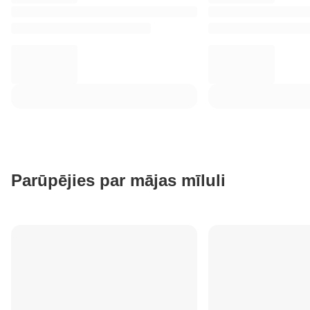
Parūpējies par mājas mīluli