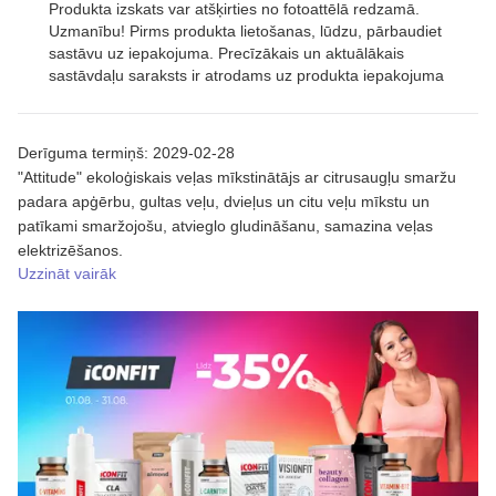
Produkta izskats var atšķirties no fotoattēlā redzamā.
Uzmanību! Pirms produkta lietošanas, lūdzu, pārbaudiet
sastāvu uz iepakojuma. Precīzākais un aktuālākais
sastāvdaļu saraksts ir atrodams uz produkta iepakojuma
Derīguma termiņš: 2029-02-28
"Attitude" ekoloģiskais veļas mīkstinātājs ar citrusaugļu smaržu
padara apģērbu, gultas veļu, dvieļus un citu veļu mīkstu un
patīkami smaržojošu, atvieglo gludināšanu, samazina veļas
elektrizēšanos.
Uzzināt vairāk