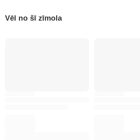
Vēl no šī zīmola