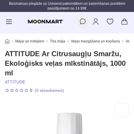
Bezmaksas piegāde uz Unisend pakomātiem un saņemšanas punktiem
pasūtījumiem no 14.99€
Pāriet uz galveno saturu
Mājai un hobijiem
Tīra māja
Veļas mazgāšana un kopšana
Veļas
ATTITUDE Ar Citrusaugļu Smaržu,
Ekoloģisks veļas mīkstinātājs, 1000
ml
ATTITUDE
0
(0 atsauksmes)