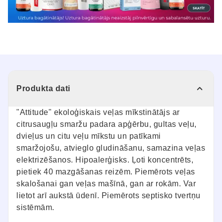
Produkta dati
"Attitude" ekoloģiskais veļas mīkstinātājs ar
citrusaugļu smaržu padara apģērbu, gultas veļu,
dvieļus un citu veļu mīkstu un patīkami
smaržojošu, atvieglo gludināšanu, samazina veļas
elektrizēšanos. Hipoalerģisks. Ļoti koncentrēts,
pietiek 40 mazgāšanas reizēm. Piemērots veļas
skalošanai gan veļas mašīnā, gan ar rokām. Var
lietot arī aukstā ūdenī. Piemērots septisko tvertņu
sistēmām.