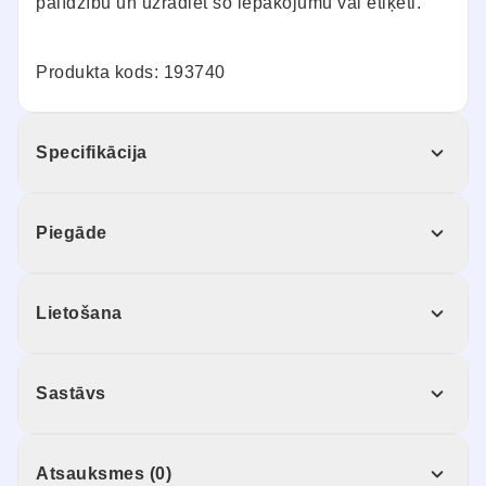
palīdzību un uzrādiet šo iepakojumu vai etiķeti.
Produkta kods: 193740
Specifikācija
Piegāde
Lietošana
Sastāvs
Atsauksmes (0)