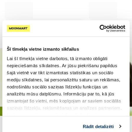
Šī tīmekļa vietne izmanto sīkfailus
Lai šī tīmekļa vietne darbotos, tā izmanto obligāti
nepieciešamās sīkdatnes. Ar jūsu piekrišanu papildus
šajā vietnē var tikt izmantotas statistikas un sociālo
mediju sīkdatnes, lai personalizētu saturu un reklāmas,
nodrošinātu sociālo saziņas līdzekļu funkcijas un
analizētu mūsu datplūsmu. Informāciju par to, kā jūs
izmantojat šo vietni, mēs kopīgojam ar saviem sociālās
saziņas līdzekļu, reklamēšanas un analīzes partneriem,
kuri to var apvienot ar citu informāciju, ko viņiem
sniedzat vai ko viņi apkopo, kad lietojat viņu
Rādīt detalizēti
pakalpojumus. Ja piekrītat šo papildu sīkdatņu