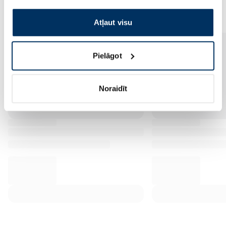
Populārākie kategorijā
izmantošanai, lūdzu, atzīmējiet savu izvēli:
Atļaut visu
Pielāgot
Noraidīt