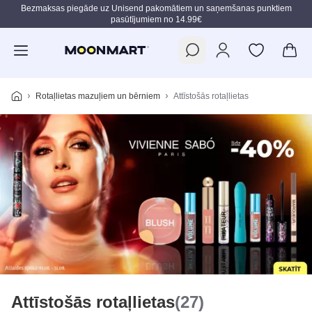
Bezmaksas piegāde uz Unisend pakomātiem un saņemšanas punktiem
pasūtījumiem no 14.99€
Pāriet uz galveno saturu
Rotaļlietas mazuļiem un bērniem
Attīstošās rotaļlietas
Attīstošās rotaļlietas
(27)