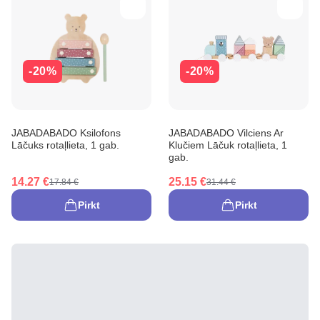
-20%
-20%
JABADABADO Ksilofons
JABADABADO Vilciens Ar
Lāčuks rotaļlieta, 1 gab.
Klučiem Lāčuk rotaļlieta, 1
gab.
14.27 €
25.15 €
17.84 €
31.44 €
Pirkt
Pirkt