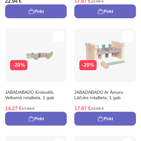
22.94 €
17.67 €
22.09 €
Pirkt
Pirkt
-20%
-20%
JABADABADO Krokodils
JABADABADO Ar Āmuru
Velkamā rotaļlieta, 1 gab.
Lāčuks rotaļlieta, 1 gab.
14.27 €
17.67 €
17.84 €
22.09 €
Pirkt
Pirkt