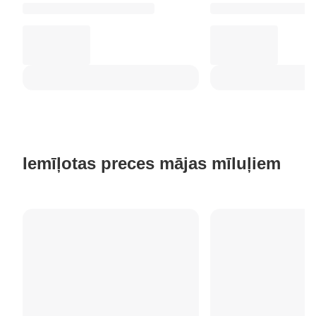
Iemīļotas preces mājas mīluļiem