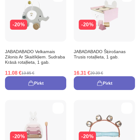
-20%
-20%
JABADABADO Velkamais
JABADABADO Šķirošanas
Zilonis Ar Skaitīkļiem. Sudraba
Trusis rotaļlieta, 1 gab.
Krāsā rotaļlieta, 1 gab.
11.08 €
16.31 €
13.85 €
20.39 €
Pirkt
Pirkt
-20%
-20%