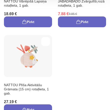
NATTOU Vibrējošā Lapsiņa
JABADABADO Zvārgulīši,rozā
rotaļlieta, 1 gab.
rotaļlieta, 1 gab.
18.69 €
7.88 €
9.85 €
Pirkt
Pirkt
NATTOU Plīša Aktivitāšu
Grāmata (15 cm) rotaļlieta, 1
gab.
27.19 €
Pirkt