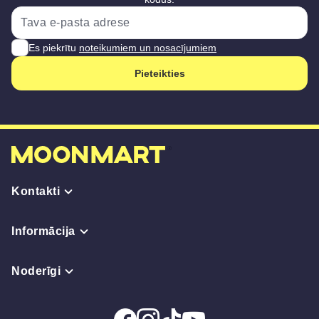
Es piekrītu
noteikumiem un nosacījumiem
Pieteikties
Kontakti
Informācija
Noderīgi