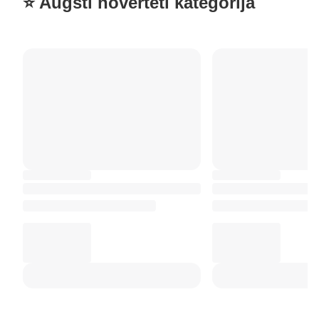
⭐ Augsti novērtēti kategorijā