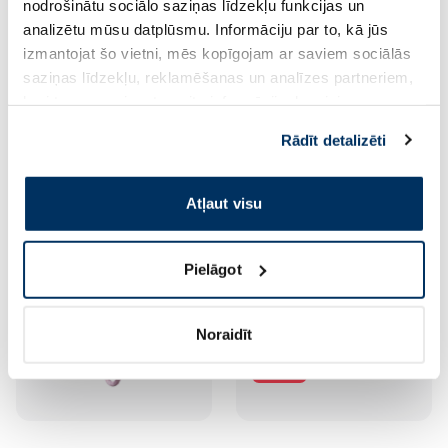
nodrošinātu sociālo saziņas līdzekļu funkcijas un
analizētu mūsu datplūsmu. Informāciju par to, kā jūs
izmantojat šo vietni, mēs kopīgojam ar saviem sociālās
saziņas līdzekļu, reklamēšanas un analīzes partneriem,
NATTOU Aktivitāšu Taurenis
NATTOU Aktivitāšu
kuri to var apvienot ar citu informāciju, ko viņiem
rotaļlieta, 1 gab.
Bruņurupucis (karameļu)
sniedzat vai ko viņi apkopo, kad lietojat viņu
rotaļlieta, 1 gab.
Rādīt detalizēti
pakalpojumus. Ja piekrītat šo papildu sīkdatņu
32.29 €
22.09 €
izmantošanai, lūdzu, atzīmējiet savu izvēli:
Pirkt
Pirkt
Atļaut visu
Pielāgot
Noraidīt
-20%