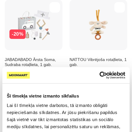
-20%
JABADABADO Ārsta Soma,
NATTOU Vibrējoša rotaļlieta, 1
Sudraba rotaļlieta, 1 gab.
gab.
24.47 €
18.69 €
30.59 €
Pirkt
Pirkt
Šī tīmekļa vietne izmanto sīkfailus
Lai šī tīmekļa vietne darbotos, tā izmanto obligāti
nepieciešamās sīkdatnes. Ar jūsu piekrišanu papildus
šajā vietnē var tikt izmantotas statistikas un sociālo
mediju sīkdatnes, lai personalizētu saturu un reklāmas,