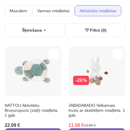
Mazuļiem
Vannas rotaļlietas
Attīstošās rotaļlietas
Šķirošana
Filtrs (0)
-20%
NATTOU Aktivitāšu
JABADABADO Velkamais
Bruņurupucis (zaļš) rotaļlieta,
trusis ar skaitīkļiem rotaļlieta, 1
1 gab.
gab.
22.09 €
11.08 €
13.85 €