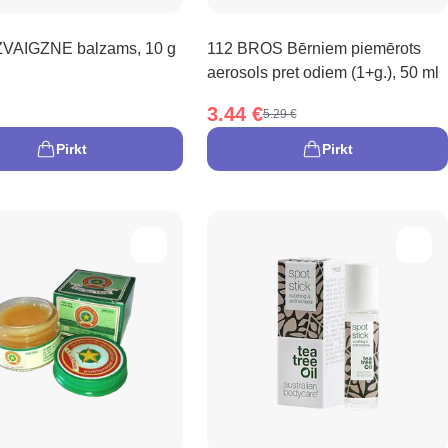
VAIGZNE balzams, 10 g
112 BROS Bērniem piemērots
aerosols pret odiem (1+g.), 50 ml
3.44 €
5.29 €
Pirkt
Pirkt