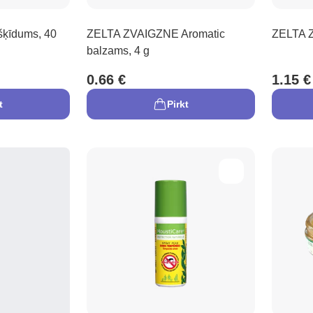
ķīdums, 40
ZELTA ZVAIGZNE Aromatic
ZELTA Z
balzams, 4 g
0.66 €
1.15 €
t
Pirkt