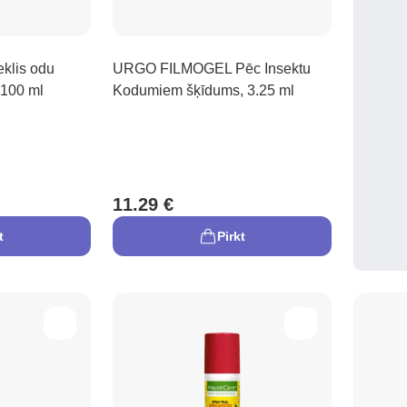
klis odu
URGO FILMOGEL Pēc Insektu
 100 ml
Kodumiem šķīdums, 3.25 ml
11.29 €
t
Pirkt