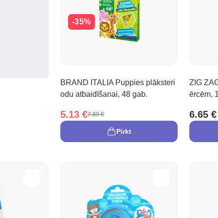
-35%
BRAND ITALIA Puppies plāksteri
ZIG ZAG 
odu atbaidīšanai, 48 gab.
ērcēm, 
5.13 €
6.65 €
7.89 €
Pirkt