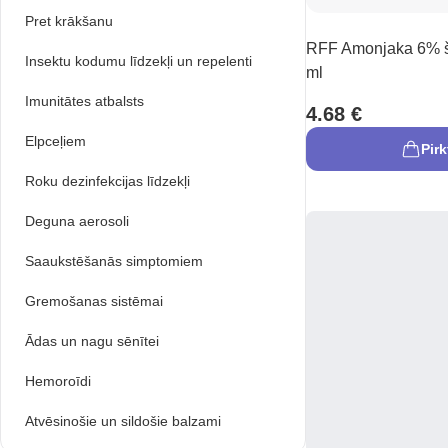
Pret krākšanu
RFF Amonjaka 6% š
Insektu kodumu līdzekļi un repelenti
ml
Imunitātes atbalsts
4.68 €
Elpceļiem
Pirk
Roku dezinfekcijas līdzekļi
Deguna aerosoli
Saaukstēšanās simptomiem
Gremošanas sistēmai
Ādas un nagu sēnītei
Hemoroīdi
Atvēsinošie un sildošie balzami