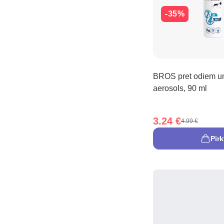
-35%
BROS pret odiem u
aerosols, 90 ml
3.24 €
4.99 €
Pirk