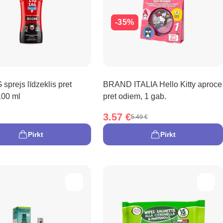
-35%
sprejs līdzeklis pret
BRAND ITALIA Hello Kitty aproce
100 ml
pret odiem, 1 gab.
3.57 €
5.49 €
Pirkt
Pirkt