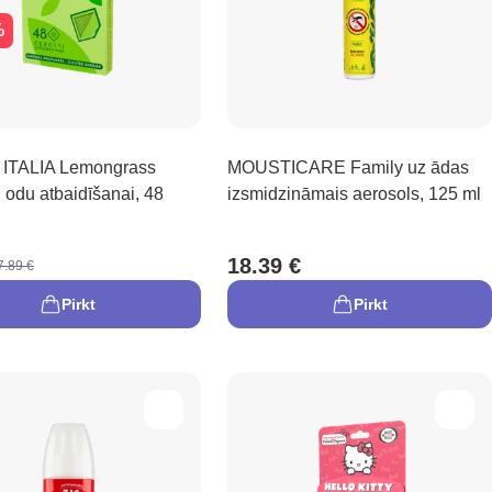
%
ITALIA Lemongrass
MOUSTICARE Family uz ādas
i odu atbaidīšanai, 48
izsmidzināmais aerosols, 125 ml
18.39 €
7.89 €
Pirkt
Pirkt