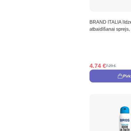
BRAND ITALIA līdze
atbaidīšanai sprejs,
4.74 €
7.29 €
Pirk