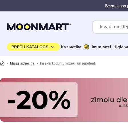
Bezmaksas p
Pāriet uz galveno saturu
PREČU KATALOGS
Kosmētika
Imunitātei
Higiēn
Mājas aptieciņa
Insektu kodumu līdzekļi un repelenti