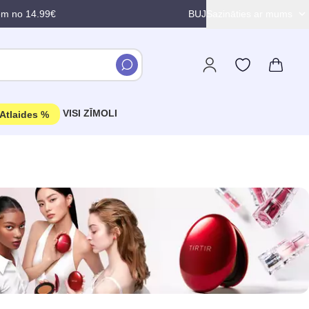
em no 14.99€
BUJ
Sazināties ar mums
VISI ZĪMOLI
Atlaides %