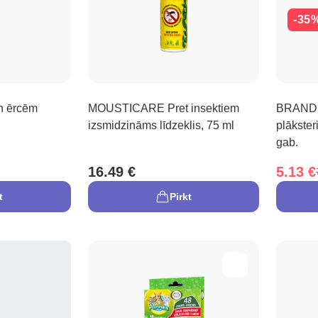
-35
n ērcēm
MOUSTICARE Pret insektiem
BRAND 
izsmidzināms līdzeklis, 75 ml
plākster
gab.
16.49 €
5.13 €
t
Pirkt