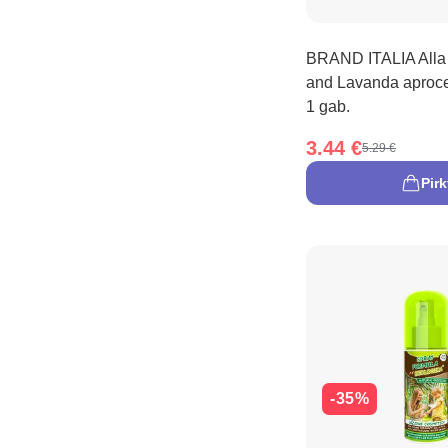
BRAND ITALIA Alla 
and Lavanda aproce
1 gab.
3.44 €
5.29 €
Pirk
-35%