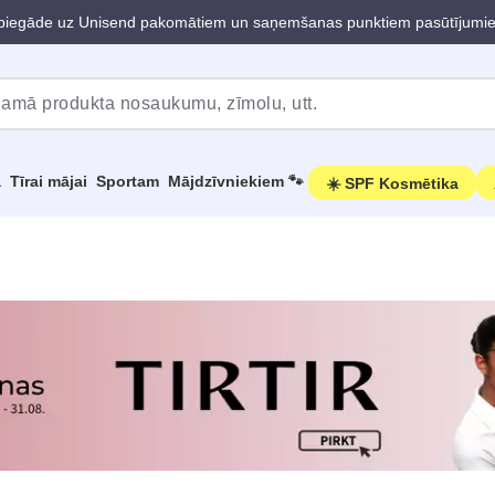
iegāde uz Unisend pakomātiem un saņemšanas punktiem pasūtījumi
a
Tīrai mājai
Sportam
Mājdzīvniekiem 🐾
☀️ SPF Kosmētika