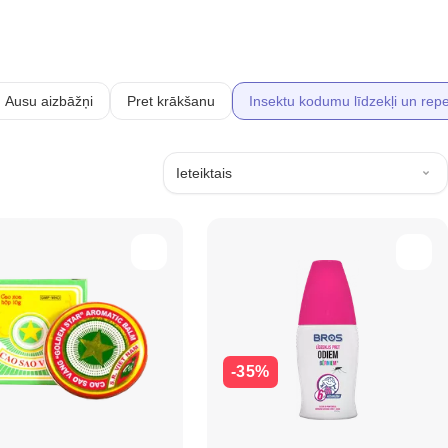
Ausu aizbāžņi
Pret krākšanu
Insektu kodumu līdzekļi un repe
Ieteiktais
-35%