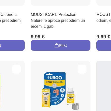
Citronella
MOUSTICARE Protection
MOUSTI
 pret odiem,
Naturelle aproce pret odiem un
odiem, ē
ērcēm, 1 gab.
9.99 €
9.99 €
t
Pirkt