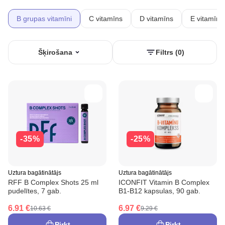
B grupas vitamīni
C vitamīns
D vitamīns
E vitamīns
Šķirošana
Filtrs (0)
-35%
-25%
Uztura bagātinātājs
Uztura bagātinātājs
RFF B Complex Shots 25 ml
ICONFIT Vitamin B Complex
pudelītes, 7 gab.
B1-B12 kapsulas, 90 gab.
6.91 €
6.97 €
10.63 €
9.29 €
Pirkt
Pirkt