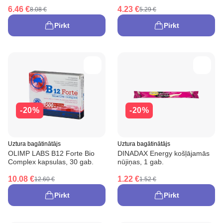
6.46 €
4.23 €
8.08 €
5.29 €
Pirkt
Pirkt
-20%
-20%
Uztura bagātinātājs
Uztura bagātinātājs
OLIMP LABS B12 Forte Bio
DINADAX Energy košļājamās
Complex kapsulas, 30 gab.
nūjiņas, 1 gab.
10.08 €
1.22 €
12.60 €
1.52 €
Pirkt
Pirkt