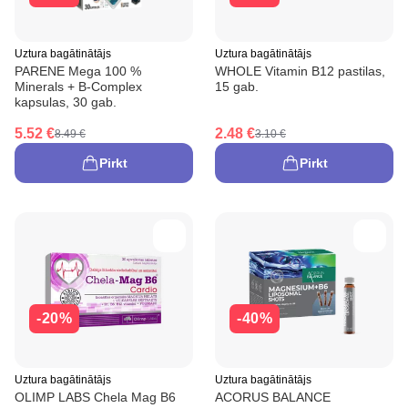
Uztura bagātinātājs
Uztura bagātinātājs
PARENE Mega 100 %
WHOLE Vitamin B12 pastilas,
Minerals + B-Complex
15 gab.
kapsulas, 30 gab.
5.52 €
2.48 €
8.49 €
3.10 €
Pirkt
Pirkt
-20%
-40%
Uztura bagātinātājs
Uztura bagātinātājs
OLIMP LABS Chela Mag B6
ACORUS BALANCE