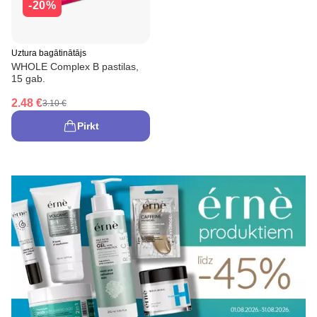
-20%
Uztura bagātinātājs
WHOLE Complex B pastilas,
15 gab.
2.48 €
3.10 €
Pirkt