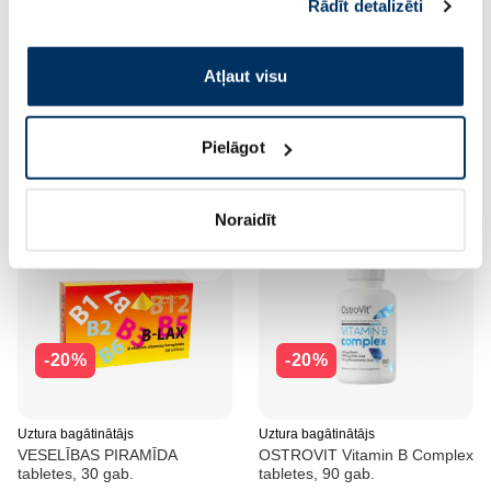
Rādīt detalizēti
pakalpojumus. Ja piekrītat šo papildu sīkdatņu
izmantošanai, lūdzu, atzīmējiet savu izvēli:
Atļaut visu
Pielāgot
Noraidīt
-20%
-20%
Uztura bagātinātājs
Uztura bagātinātājs
VESELĪBAS PIRAMĪDA
OSTROVIT Vitamin B Complex
tabletes, 30 gab.
tabletes, 90 gab.