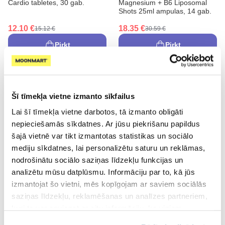
Cardio tabletes, 30 gab.
Magnesium + B6 Liposomal
Shots 25ml ampulas, 14 gab.
12.10 €
18.35 €
15.12 €
30.59 €
Pirkt
Pirkt
Šī tīmekļa vietne izmanto sīkfailus
Lai šī tīmekļa vietne darbotos, tā izmanto obligāti
nepieciešamās sīkdatnes. Ar jūsu piekrišanu papildus
šajā vietnē var tikt izmantotas statistikas un sociālo
mediju sīkdatnes, lai personalizētu saturu un reklāmas,
nodrošinātu sociālo saziņas līdzekļu funkcijas un
analizētu mūsu datplūsmu. Informāciju par to, kā jūs
izmantojat šo vietni, mēs kopīgojam ar saviem sociālās
saziņas līdzekļu, reklamēšanas un analīzes partneriem,
kuri to var apvienot ar citu informāciju, ko viņiem
sniedzat vai ko viņi apkopo, kad lietojat viņu