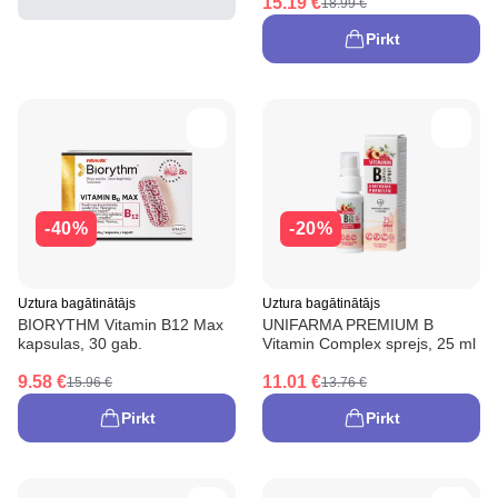
15.19 €
18.99 €
Pirkt
-40%
-20%
Uztura bagātinātājs
Uztura bagātinātājs
BIORYTHM Vitamin B12 Max
UNIFARMA PREMIUM B
kapsulas, 30 gab.
Vitamin Complex sprejs, 25 ml
9.58 €
11.01 €
15.96 €
13.76 €
Pirkt
Pirkt