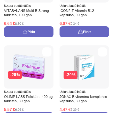
Uztura bagātinātājs
Uztura bagātinātājs
VITABALANS Multi-B Strong
ICONFIT Vitamin B12
tabletes, 100 gab.
kapsulas, 90 gab.
6.64 €
6.07 €
8.30 €
9.34 €
Pirkt
Pirkt
-20%
-30%
Uztura bagātinātājs
Uztura bagātinātājs
OLIMP LABS Folskābe 400 µg
JONAX B vitamīnu komplekss
tabletes, 30 gab.
kapsulas, 30 gab.
5.57 €
4.47 €
6.96 €
6.39 €