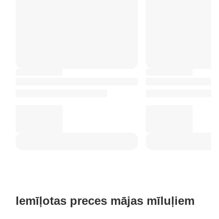
Iemīļotas preces mājas mīluļiem