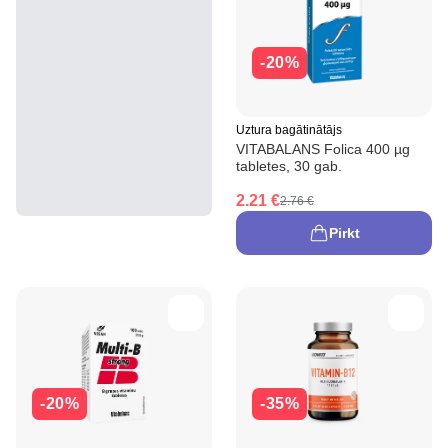
-20%
Uztura bagātinātājs
VITABALANS Folica 400 µg
tabletes, 30 gab.
2.21 €
2.76 €
Pirkt
-20%
-35%