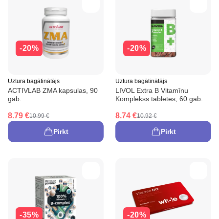
-20%
-20%
Uztura bagātinātājs
Uztura bagātinātājs
ACTIVLAB ZMA kapsulas, 90
LIVOL Extra B Vitamīnu
gab.
Komplekss tabletes, 60 gab.
8.79 €
8.74 €
10.99 €
10.92 €
Pirkt
Pirkt
-35%
-20%