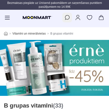
Bezmaksas piegāde uz Unisend pakomātiem un saņemšanas punktiem
pasūtījumiem no 14.99€
Pāriet uz galveno saturu
Vitamīni un minerālvielas
B grupas vitamīni
B grupas vitamīni
(33)