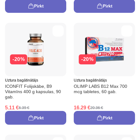
Pirkt
Pirkt
-20%
-20%
Uztura bagātinātājs
Uztura bagātinātājs
ICONFIT Folijskābe, B9
OLIMP LABS B12 Max 700
Vitamīns 400 g kapsulas, 90
mcg tabletes, 60 gab.
gab.
5.11 €
16.29 €
6.39 €
20.36 €
Pirkt
Pirkt