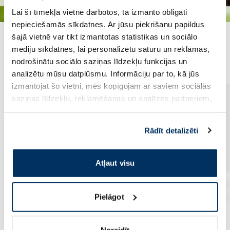
Lai šī tīmekļa vietne darbotos, tā izmanto obligāti
nepieciešamās sīkdatnes. Ar jūsu piekrišanu papildus
šajā vietnē var tikt izmantotas statistikas un sociālo
Populārākie kategorijā
mediju sīkdatnes, lai personalizētu saturu un reklāmas,
nodrošinātu sociālo saziņas līdzekļu funkcijas un
analizētu mūsu datplūsmu. Informāciju par to, kā jūs
izmantojat šo vietni, mēs kopīgojam ar saviem sociālās
saziņas līdzekļu, reklamēšanas un analīzes partneriem,
kuri to var apvienot ar citu informāciju, ko viņiem
sniedzat vai ko viņi apkopo, kad lietojat viņu
Rādīt detalizēti
pakalpojumus. Ja piekrītat šo papildu sīkdatņu
izmantošanai, lūdzu, atzīmējiet savu izvēli:
Atļaut visu
Pielāgot