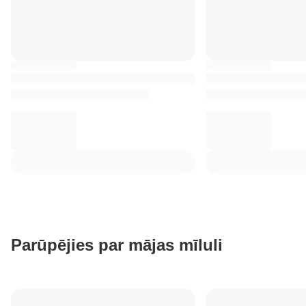
Parūpējies par mājas mīluli