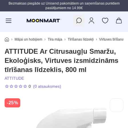
Bezmaksas piegāde uz Unisend pakomātiem un saņemšanas punktiem
pasūtījumiem no 14.99€
Pāriet uz galveno saturu
Mājai un hobijiem
Tīra māja
Tīrīšanas līdzekļi
Virtuves tīrīšanas l
ATTITUDE Ar Citrusaugļu Smaržu,
Ekoloģisks, Virtuves izsmidzināms
tīrīšanas līdzeklis, 800 ml
ATTITUDE
0
(0 atsauksmes)
-25%