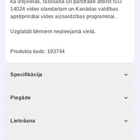
ka izejvielas, ražošana un pārstrāde atbilst ISO
14024 vides standartam un Kanādas valdības
apstiprinātai vides aizsardzības programmai.
Uzglabāt bērniem nepieejamā vietā.
Produkta kods: 193744
Specifikācija
Piegāde
Lietošana