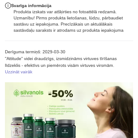
Svarīga informācija
Produkta izskats var atšķirties no fotoattēlā redzamā.
Uzmanību! Pirms produkta lietošanas, lūdzu, pārbaudiet
sastāvu uz iepakojuma. Precīzākais un aktuālākais
sastāvdaļu saraksts ir atrodams uz produkta iepakojuma
Derīguma termiņš: 2029-03-30
"Attitude" videi draudzīgs, izsmidzināms virtuves tīrīšanas
līdzeklis - efektīvs un piemērots visām virtuves virsmām.
Uzzināt vairāk