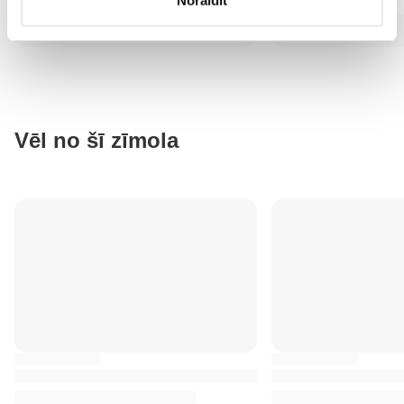
Noraidīt
Vēl no šī zīmola