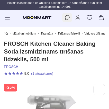
Bezmaksas piegāde uz Unisend pakomātiem un saņemšanas punktiem
pasūtījumiem no 14.99€
Pāriet uz galveno saturu
Mājai un hobijiem
Tīra māja
Tīrīšanas līdzekļi
Virtuves tīrīšanas l
FROSCH Kitchen Cleaner Baking
Soda izsmidzināms tīrīšanas
līdzeklis, 500 ml
FROSCH
5.0
(1 atsauksme)
-25%