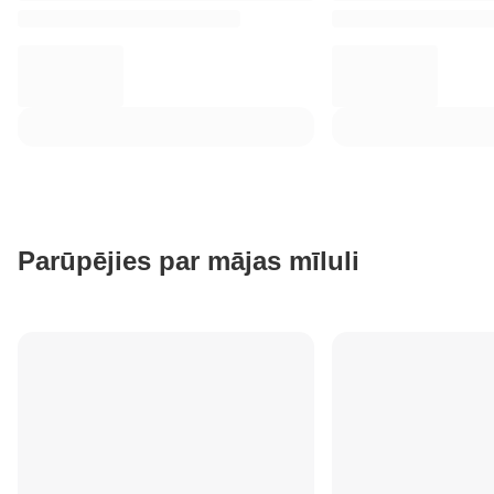
Parūpējies par mājas mīluli