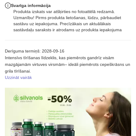
Svarīga informācija
Produkta izskats var atšķirties no fotoattēlā redzamā.
Uzmanību! Pirms produkta lietošanas, lūdzu, pārbaudiet
sastāvu uz iepakojuma. Precīzākais un aktuālākais
sastāvdaļu saraksts ir atrodams uz produkta iepakojuma
Derīguma termiņš: 2028-09-16
Intensīvs tīrīšanas līdzeklis, kas piemērots gandrīz visām
mazgājamām virtuves virsmām– ideāli piemērots cepeškrāsns un
grila tīrīšanai.
Uzzināt vairāk