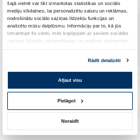
šajā vietnē var tikt izmantotas statistikas un sociālo
mediju sīkdatnes, lai personalizētu saturu un reklāmas,
nodrošinātu sociālo saziņas līdzekļu funkcijas un
analizētu mūsu datplūsmu. Informāciju par to, kā jūs
izmantojat šo vietni, mēs kopīgojam ar saviem sociālās
saziņas līdzekļu, reklamēšanas un analīzes partneriem,
kuri to var apvienot ar citu informāciju, ko viņiem
sniedzat vai ko viņi apkopo, kad lietojat viņu
Rādīt detalizēti
pakalpojumus. Ja piekrītat šo papildu sīkdatņu
izmantošanai, lūdzu, atzīmējiet savu izvēli:
Atļaut visu
Pielāgot
Noraidīt