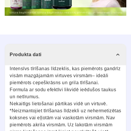
Produkta dati
Intensīvs tīrīšanas līdzeklis, kas piemērots gandrīz
visām mazgājamām virtuves virsmām– ideāli
piemērots cepeškrāsns un grila tīrīšanai.
Formula ar sodu efektīvi likvidē ieēdušos taukus
un netīrumus.
Nekaitīgs lietošanai pārtikas vidē un virtuvē.
*Neizmantojiet tīrīšanas līdzekli uz nehermetizētas
koksnes vai eļļotām vai vaskotām virsmām. Nav
piemērots akrila virsmām. Uz lakotām virsmām