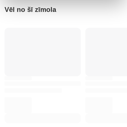
Vēl no šī zīmola