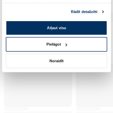
kuri to var apvienot ar citu informāciju, ko viņiem
sniedzat vai ko viņi apkopo, kad lietojat viņu
Rādīt detalizēti
pakalpojumus. Ja piekrītat šo papildu sīkdatņu
izmantošanai, lūdzu, atzīmējiet savu izvēli:
Atļaut visu
Pielāgot
Vēl no šī zīmola
Noraidīt