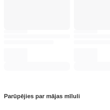
Parūpējies par mājas mīluli