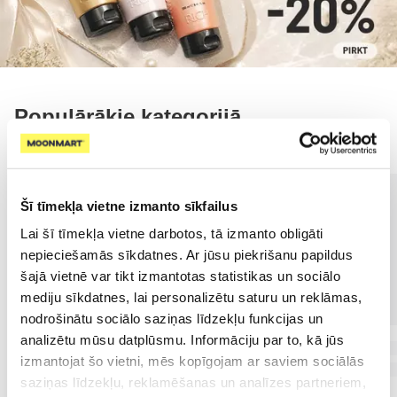
Populārākie kategorijā
Šī tīmekļa vietne izmanto sīkfailus
Lai šī tīmekļa vietne darbotos, tā izmanto obligāti
nepieciešamās sīkdatnes. Ar jūsu piekrišanu papildus
šajā vietnē var tikt izmantotas statistikas un sociālo
mediju sīkdatnes, lai personalizētu saturu un reklāmas,
nodrošinātu sociālo saziņas līdzekļu funkcijas un
analizētu mūsu datplūsmu. Informāciju par to, kā jūs
izmantojat šo vietni, mēs kopīgojam ar saviem sociālās
saziņas līdzekļu, reklamēšanas un analīzes partneriem,