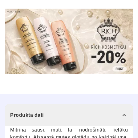
Produkta dati
Mitrina sausu muti, lai nodrošinātu lielāku
komfortu. Aizsargā mutes gļotādu no kairinājuma,