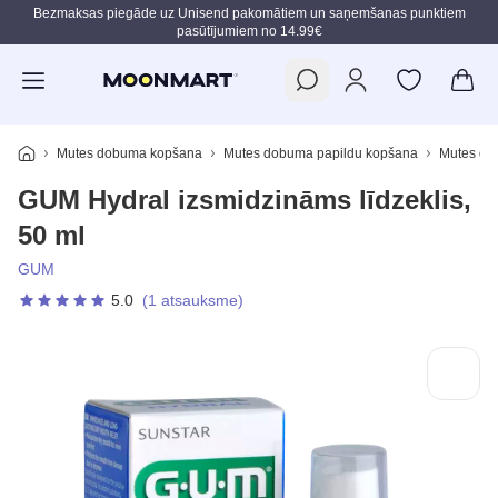
Bezmaksas piegāde uz Unisend pakomātiem un saņemšanas punktiem
pasūtījumiem no 14.99€
Pāriet uz galveno saturu
Mutes dobuma kopšana
Mutes dobuma papildu kopšana
Mutes do
GUM Hydral izsmidzināms līdzeklis,
50 ml
GUM
5.0
(1 atsauksme)