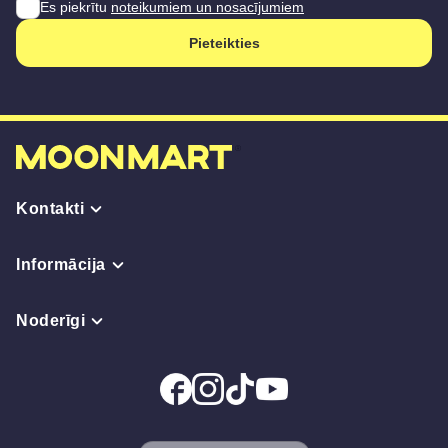
Es piekrītu
noteikumiem un nosacījumiem
Pieteikties
Kontakti
Informācija
Noderīgi