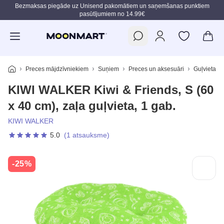
Bezmaksas piegāde uz Unisend pakomātiem un saņemšanas punktiem
pasūtījumiem no 14.99€
Pāriet uz galveno saturu
Preces mājdzīvniekiem
Suņiem
Preces un aksesuāri
Guļvietas
KIWI WALKER Kiwi & Friends, S (60
x 40 cm), zaļa guļvieta, 1 gab.
KIWI WALKER
5.0
(1 atsauksme)
-25%