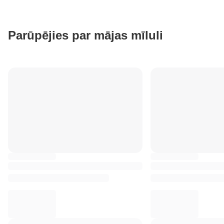
Parūpējies par mājas mīluli