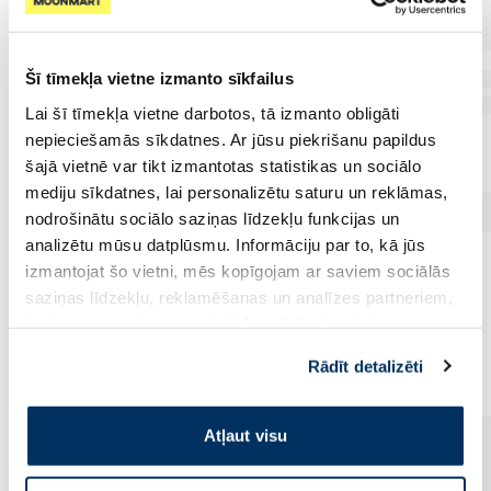
Šī tīmekļa vietne izmanto sīkfailus
Lai šī tīmekļa vietne darbotos, tā izmanto obligāti
nepieciešamās sīkdatnes. Ar jūsu piekrišanu papildus
šajā vietnē var tikt izmantotas statistikas un sociālo
mediju sīkdatnes, lai personalizētu saturu un reklāmas,
nodrošinātu sociālo saziņas līdzekļu funkcijas un
analizētu mūsu datplūsmu. Informāciju par to, kā jūs
izmantojat šo vietni, mēs kopīgojam ar saviem sociālās
saziņas līdzekļu, reklamēšanas un analīzes partneriem,
kuri to var apvienot ar citu informāciju, ko viņiem
Vēl no šī zīmola
sniedzat vai ko viņi apkopo, kad lietojat viņu
Rādīt detalizēti
pakalpojumus. Ja piekrītat šo papildu sīkdatņu
izmantošanai, lūdzu, atzīmējiet savu izvēli:
Atļaut visu