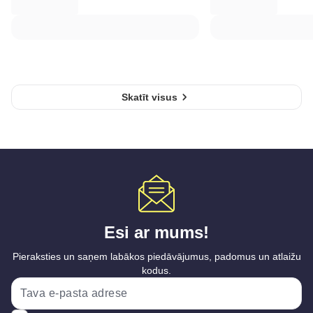
Skatīt visus
Esi ar mums!
Pieraksties un saņem labākos piedāvājumus, padomus un atlaižu
kodus.