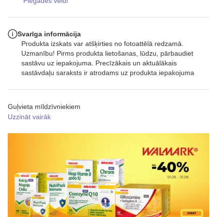
Piegādes veidi
Svarīga informācija
Produkta izskats var atšķirties no fotoattēlā redzamā.
Uzmanību! Pirms produkta lietošanas, lūdzu, pārbaudiet
sastāvu uz iepakojuma. Precīzākais un aktuālākais
sastāvdaļu saraksts ir atrodams uz produkta iepakojuma
Guļvieta mīldzīvniekiem
Uzzināt vairāk