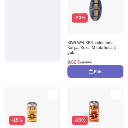
-30%
KIWI WALKER 4elements,
Kafijas Koks, M rotaļlieta, 1
gab.
9.02 €
12.89 €
Pirkt
-15%
-15%