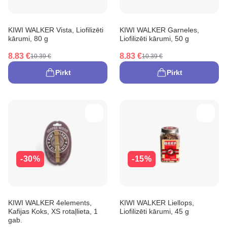
KIWI WALKER Vista, Liofilizēti
KIWI WALKER Garneles,
kārumi, 80 g
Liofilizēti kārumi, 50 g
8.83 €
8.83 €
10.39 €
10.39 €
Pirkt
Pirkt
-30%
-15%
KIWI WALKER 4elements,
KIWI WALKER Liellops,
Kafijas Koks, XS rotaļlieta, 1
Liofilizēti kārumi, 45 g
gab.