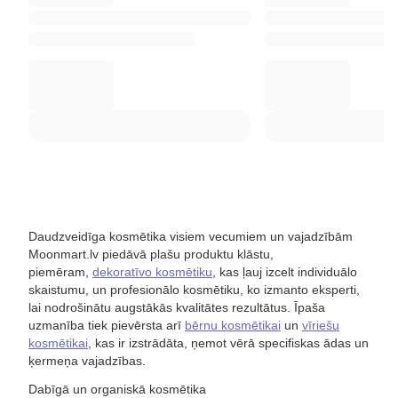
Daudzveidīga kosmētika visiem vecumiem un vajadzībām
Moonmart.lv piedāvā plašu produktu klāstu,
piemēram,
dekoratīvo kosmētiku
, kas ļauj izcelt individuālo
skaistumu, un profesionālo kosmētiku, ko izmanto eksperti,
lai nodrošinātu augstākās kvalitātes rezultātus. Īpaša
uzmanība tiek pievērsta arī
bērnu kosmētikai
un
vīriešu
kosmētikai
, kas ir izstrādāta, ņemot vērā specifiskas ādas un
ķermeņa vajadzības.
Dabīgā un organiskā kosmētika