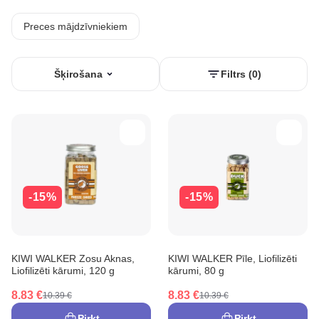
Preces mājdzīvniekiem
Šķirošana
Filtrs (0)
-15%
-15%
KIWI WALKER Zosu Aknas,
KIWI WALKER Pīle, Liofilizēti
Liofilizēti kārumi, 120 g
kārumi, 80 g
8.83 €
8.83 €
10.39 €
10.39 €
Pirkt
Pirkt