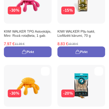
-30%
-15%
KIWI WALKER TPG Astoņkājis,
KIWI WALKER Pīļu kakli,
Mini- Rozā rotaļlieta, 1 gab.
Liofilizēti kārumi, 70 g
7.97 €
8.83 €
11.39 €
10.39 €
Pirkt
Pirkt
-30%
-20%