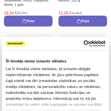
Slowfeeder, Rozā, Ceļojumu
kārumi, 120 g
bļoda, 1 gab.
19.34 €
12.28 €
25.79 €
14.45 €
Pirkt
Pirkt
Šī tīmekļa vietne izmanto sīkfailus
Lai šī tīmekļa vietne darbotos, tā izmanto obligāti
nepieciešamās sīkdatnes. Ar jūsu piekrišanu papildus
šajā vietnē var tikt izmantotas statistikas un sociālo
KIWI WALKER Melnā, Zaļa, M
KIWI WALKER Melnā, Oranža,
mediju sīkdatnes, lai personalizētu saturu un reklāmas,
bļoda, 1 gab.
M bļoda, 1 gab.
nodrošinātu sociālo saziņas līdzekļu funkcijas un
9.29 €
9.29 €
analizētu mūsu datplūsmu. Informāciju par to, kā jūs
izmantojat šo vietni, mēs kopīgojam ar saviem sociālās
Pirkt
Pirkt
saziņas līdzekļu, reklamēšanas un analīzes partneriem,