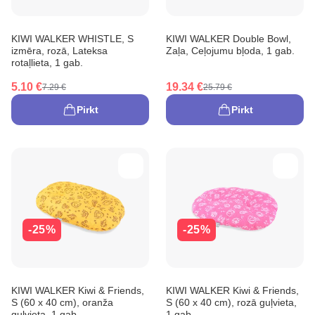
KIWI WALKER WHISTLE, S
KIWI WALKER Double Bowl,
izmēra, rozā, Lateksa
Zaļa, Ceļojumu bļoda, 1 gab.
rotaļlieta, 1 gab.
5.10 €
19.34 €
7.29 €
25.79 €
Pirkt
Pirkt
-25%
-25%
KIWI WALKER Kiwi & Friends,
KIWI WALKER Kiwi & Friends,
S (60 x 40 cm), oranža
S (60 x 40 cm), rozā guļvieta,
guļvieta, 1 gab.
1 gab.