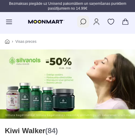
Bezmaksas piegāde uz Unisend pakomātiem un saņemšanas punktiem
pasūtījumiem no 14.99€
Pāriet uz galveno saturu
Visas preces
Kiwi Walker
(84)