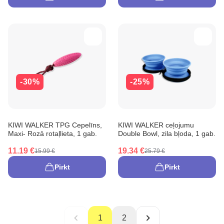
-30%
-25%
KIWI WALKER TPG Cepelīns,
KIWI WALKER ceļojumu
Maxi- Rozā rotaļlieta, 1 gab.
Double Bowl, zila bļoda, 1 gab.
11.19 €
19.34 €
15.99 €
25.79 €
Pirkt
Pirkt
1
2