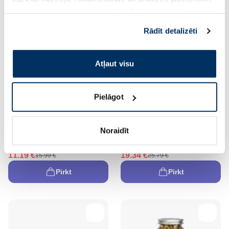
kuri to var apvienot ar citu informāciju, ko viņiem
sniedzat vai ko viņi apkopo, kad lietojat viņu
Rādīt detalizēti
pakalpojumus. Ja piekrītat šo papildu sīkdatņu
izmantošanai, lūdzu, atzīmējiet savu izvēli:
Atļaut visu
-30%
-25%
Pielāgot
KIWI WALKER TPG Cepelīns,
KIWI WALKER Double
Maxi- Zila rotaļlieta, 1 gab.
Slowfeeder, Oranža, Ceļojumu
Noraidīt
bļoda, 1 gab.
11.19 €
19.34 €
15.99 €
25.79 €
Pirkt
Pirkt