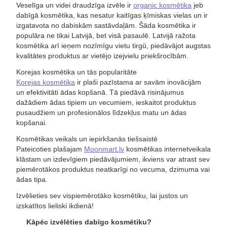
Veselīga un videi draudzīga izvēle ir
organic kosmētika
jeb
dabīgā kosmētika, kas nesatur kaitīgas ķīmiskas vielas un ir
izgatavota no dabiskām sastāvdaļām. Šāda kosmētika ir
populāra ne tikai Latvijā, bet visā pasaulē. Latvijā ražota
kosmētika arī ieņem nozīmīgu vietu tirgū, piedāvājot augstas
kvalitātes produktus ar vietējo izejvielu priekšrocībām.
Korejas kosmētika un tās popularitāte
Korejas kosmētika
ir plaši pazīstama ar savām inovācijām
un efektivitāti ādas kopšanā. Tā piedāvā risinājumus
dažādiem ādas tipiem un vecumiem, ieskaitot produktus
pusaudžiem un profesionālos līdzekļus matu un ādas
kopšanai.
Kosmētikas veikals un iepirkšanās tiešsaistē
Pateicoties plašajam
Moonmart.lv
kosmētikas internetveikala
klāstam un izdevīgiem piedāvājumiem, ikviens var atrast sev
piemērotākos produktus neatkarīgi no vecuma, dzimuma vai
ādas tipa.
Izvēlieties sev vispiemērotāko kosmētiku, lai justos un
izskatītos lieliski ikdienā!
Kāpēc izvēlēties dabīgo kosmētiku?