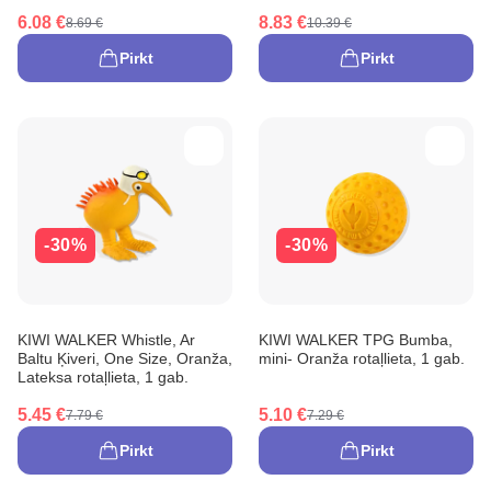
6.08 €
8.83 €
8.69 €
10.39 €
Pirkt
Pirkt
-30%
-30%
KIWI WALKER Whistle, Ar
KIWI WALKER TPG Bumba,
Baltu Ķiveri, One Size, Oranža,
mini- Oranža rotaļlieta, 1 gab.
Lateksa rotaļlieta, 1 gab.
5.45 €
5.10 €
7.79 €
7.29 €
Pirkt
Pirkt