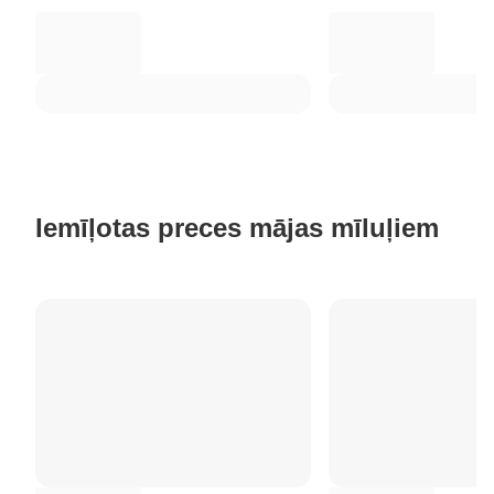
Iemīļotas preces mājas mīluļiem