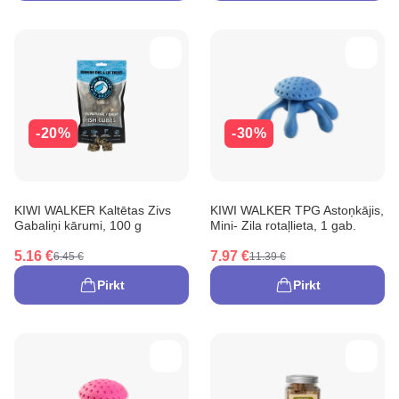
-20%
-30%
KIWI WALKER Kaltētas Zivs
KIWI WALKER TPG Astoņkājis,
Gabaliņi kārumi, 100 g
Mini- Zila rotaļlieta, 1 gab.
5.16 €
7.97 €
6.45 €
11.39 €
Pirkt
Pirkt