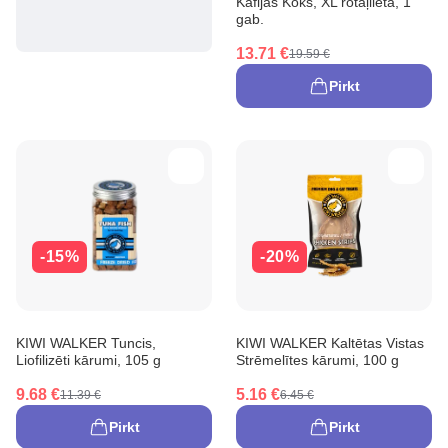
Kafijas Koks, XL rotaļlieta, 1
gab.
13.71 €
19.59 €
Pirkt
-15%
-20%
KIWI WALKER Tuncis,
KIWI WALKER Kaltētas Vistas
Liofilizēti kārumi, 105 g
Strēmelītes kārumi, 100 g
9.68 €
5.16 €
11.39 €
6.45 €
Pirkt
Pirkt