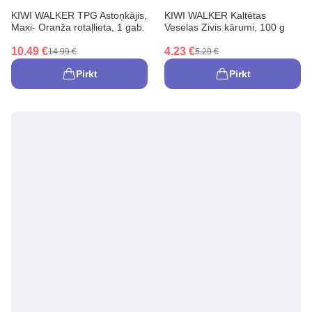
KIWI WALKER TPG Astoņkājis,
KIWI WALKER Kaltētas
Maxi- Oranža rotaļlieta, 1 gab.
Veselas Zivis kārumi, 100 g
10.49 €
4.23 €
14.99 €
5.29 €
Pirkt
Pirkt