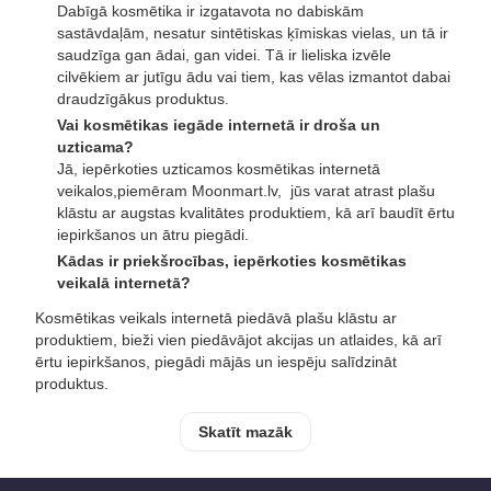
Dabīgā kosmētika ir izgatavota no dabiskām
sastāvdaļām, nesatur sintētiskas ķīmiskas vielas, un tā ir
saudzīga gan ādai, gan videi. Tā ir lieliska izvēle
cilvēkiem ar jutīgu ādu vai tiem, kas vēlas izmantot dabai
draudzīgākus produktus.
Vai kosmētikas iegāde internetā ir droša un
uzticama?
Jā, iepērkoties uzticamos kosmētikas internetā
veikalos,piemēram Moonmart.lv, jūs varat atrast plašu
klāstu ar augstas kvalitātes produktiem, kā arī baudīt ērtu
iepirkšanos un ātru piegādi.
Kādas ir priekšrocības, iepērkoties kosmētikas
veikalā internetā?
Kosmētikas veikals internetā piedāvā plašu klāstu ar
produktiem, bieži vien piedāvājot akcijas un atlaides, kā arī
ērtu iepirkšanos, piegādi mājās un iespēju salīdzināt
produktus.
Skatīt mazāk