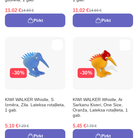
11.02 €
11.02 €
14.69 €
14.69 €
Pirkt
Pirkt
-30%
-30%
KIWI WALKER Whistle, S
KIWI WALKER Whistle, Ar
Izmēra, Zila. Lateksa rotaļlieta,
Sarkanu Ķiveri, One Size,
1 gab.
Oranža, Lateksa rotaļlieta, 1
gab.
5.10 €
5.45 €
7.29 €
7.79 €
Pirkt
Pirkt