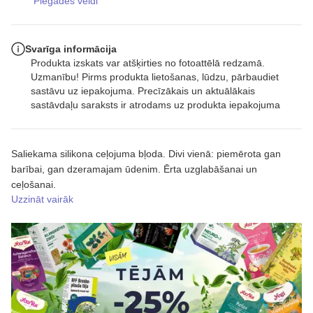
Piegādes veidi
Svarīga informācija
Produkta izskats var atšķirties no fotoattēlā redzamā.
Uzmanību! Pirms produkta lietošanas, lūdzu, pārbaudiet
sastāvu uz iepakojuma. Precīzākais un aktuālākais
sastāvdaļu saraksts ir atrodams uz produkta iepakojuma
Saliekama silikona ceļojuma bļoda. Divi vienā: piemērota gan
barībai, gan dzeramajam ūdenim. Ērta uzglabāšanai un
ceļošanai.
Uzzināt vairāk