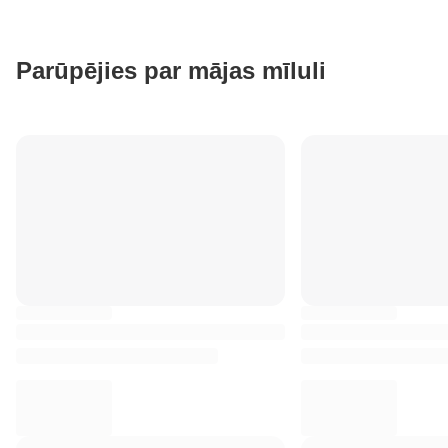
Parūpējies par mājas mīluli