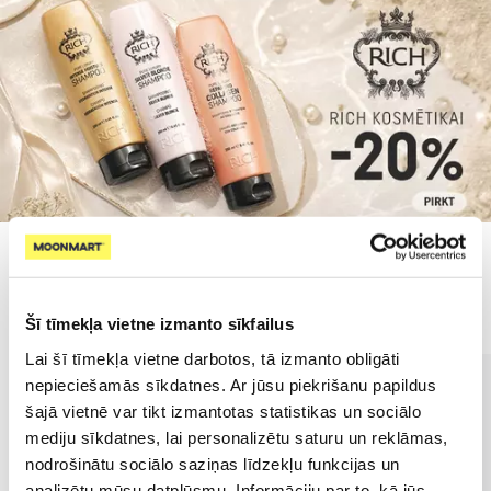
Populārākie kategorijā
Šī tīmekļa vietne izmanto sīkfailus
Lai šī tīmekļa vietne darbotos, tā izmanto obligāti
nepieciešamās sīkdatnes. Ar jūsu piekrišanu papildus
šajā vietnē var tikt izmantotas statistikas un sociālo
mediju sīkdatnes, lai personalizētu saturu un reklāmas,
nodrošinātu sociālo saziņas līdzekļu funkcijas un
analizētu mūsu datplūsmu. Informāciju par to, kā jūs