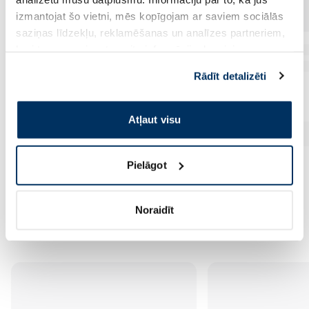
izmantojat šo vietni, mēs kopīgojam ar saviem sociālās
saziņas līdzekļu, reklamēšanas un analīzes partneriem,
kuri to var apvienot ar citu informāciju, ko viņiem
sniedzat vai ko viņi apkopo, kad lietojat viņu
Rādīt detalizēti
pakalpojumus. Ja piekrītat šo papildu sīkdatņu
izmantošanai, lūdzu, atzīmējiet savu izvēli:
Atļaut visu
Pielāgot
Noraidīt
Vēl no šī zīmola