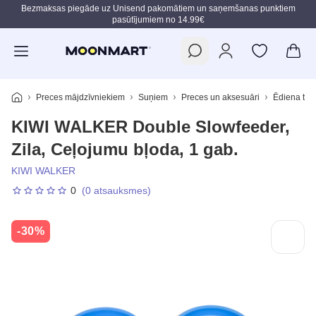
Bezmaksas piegāde uz Unisend pakomātiem un saņemšanas punktiem
pasūtījumiem no 14.99€
Pāriet uz galveno saturu
Preces mājdzīvniekiem
Suņiem
Preces un aksesuāri
Ēdiena trau
KIWI WALKER Double Slowfeeder,
Zila, Ceļojumu bļoda, 1 gab.
KIWI WALKER
0
(0 atsauksmes)
-30%