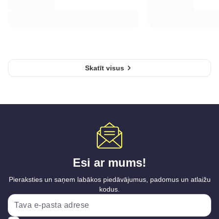
Skatīt visus
Esi ar mums!
Pieraksties un saņem labākos piedāvājumus, padomus un atlaižu
kodus.