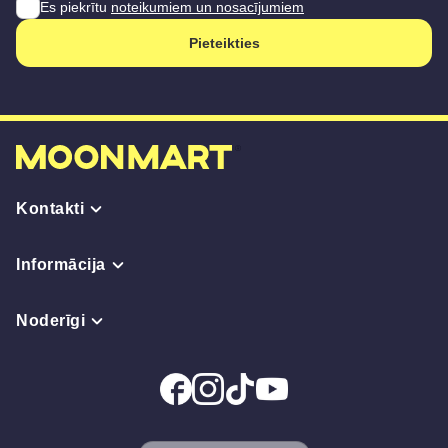
Es piekrītu
noteikumiem un nosacījumiem
Pieteikties
Kontakti
Informācija
Noderīgi