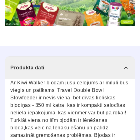
Produkta dati
Ar Kiwi Walker bļodām jūsu ceļojums ar mīluli būs
viegls un patīkams. Travel Double Bowl
Slowfeeder ir nevis viena, bet divas lieliskas
bļodiņas - 350 ml katra, kas ir kompakti salocītas
nelielā iepakojumā, kas vienmēr var būt pa rokai!
Turklāt viena no šīm bļodām ir lēnēšanas
bļoda,kas veicina lēnāku ēšanu un palīdz
samazināt gremošanas problēmas. Bļodas ir