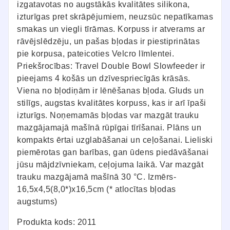
izgatavotas no augstākās kvalitātes silikona,
izturīgas pret skrāpējumiem, neuzsūc nepatīkamas
smakas un viegli tīrāmas. Korpuss ir atverams ar
rāvējslēdzēju, un pašas bļodas ir piestiprinātas
pie korpusa, pateicoties Velcro līmlentei.
Priekšrocības: Travel Double Bowl Slowfeeder ir
pieejams 4 košās un dzīvespriecīgās krāsās.
Viena no bļodiņām ir lēnēšanas bļoda. Gluds un
stilīgs, augstas kvalitātes korpuss, kas ir arī īpaši
izturīgs. Noņemamās bļodas var mazgāt trauku
mazgājamajā mašīnā rūpīgai tīrīšanai. Plāns un
kompakts ērtai uzglabāšanai un ceļošanai. Lieliski
piemērotas gan barības, gan ūdens piedāvāšanai
jūsu mājdzīvniekam, ceļojuma laikā. Var mazgāt
trauku mazgājamā mašīnā 30 °C. Izmērs-
16,5x4,5(8,0*)x16,5cm (* atlocītas bļodas
augstums)
Produkta kods: 2011