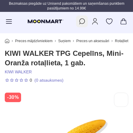
Bezmaksas piegāde uz Unisend pakomātiem un saņemšanas punktiem
pasūtījumiem no 14.99€
Pāriet uz galveno saturu
Preces mājdzīvniekiem
Suņiem
Preces un aksesuāri
Rotaļlietas
KIWI WALKER TPG Cepelīns, Mini-
Oranža rotaļlieta, 1 gab.
KIWI WALKER
0
(0 atsauksmes)
-30%