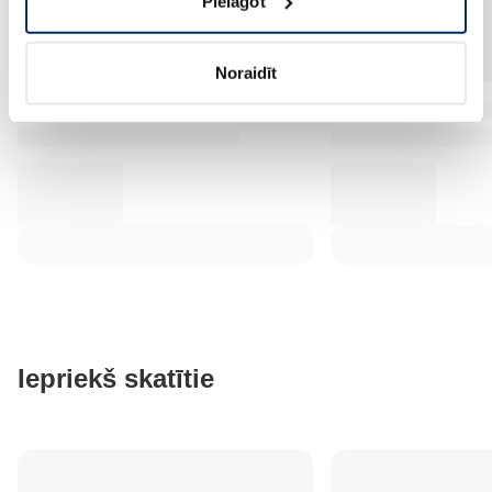
Pielāgot
Noraidīt
Iepriekš skatītie