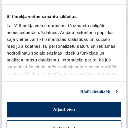
Šī tīmekļa vietne izmanto sīkfailus
Lai šī tīmekļa vietne darbotos, tā izmanto obligāti
nepieciešamās sīkdatnes. Ar jūsu piekrišanu papildus
šajā vietnē var tikt izmantotas statistikas un sociālo
mediju sīkdatnes, lai personalizētu saturu un reklāmas,
nodrošinātu sociālo saziņas līdzekļu funkcijas un
analizētu mūsu datplūsmu. Informāciju par to, kā jūs
izmantojat šo vietni, mēs kopīgojam ar saviem sociālās
saziņas līdzekļu, reklamēšanas un analīzes partneriem,
kuri to var apvienot ar citu informāciju, ko viņiem
Vēl no šī zīmola
sniedzat vai ko viņi apkopo, kad lietojat viņu
Rādīt detalizēti
pakalpojumus. Ja piekrītat šo papildu sīkdatņu
izmantošanai, lūdzu, atzīmējiet savu izvēli:
Atļaut visu