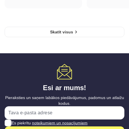
Skatīt visus
Esi ar mums!
Pieraksties un saņem labākos piedāvājumus, padomus un atlaižu
kodus.
Es piekrītu
noteikumiem un nosacījumiem