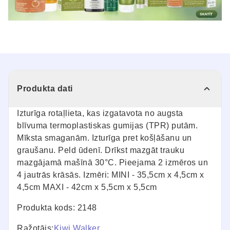
Produkta dati
Izturīga rotaļlieta, kas izgatavota no augsta
blīvuma termoplastiskas gumijas (TPR) putām.
Mīksta smaganām. Izturīga pret košļāšanu un
graušanu. Peld ūdenī. Drīkst mazgāt trauku
mazgājamā mašīnā 30°C. Pieejama 2 izmēros un
4 jautrās krāsās. Izmēri: MINI - 35,5cm x 4,5cm x
4,5cm MAXI - 42cm x 5,5cm x 5,5cm
Produkta kods: 2148
Ražotājs:
Kiwi Walker