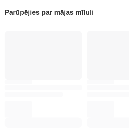
Parūpējies par mājas mīluli