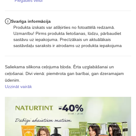
Piegādes veidi
Svarīga informācija
Produkta izskats var atšķirties no fotoattēlā redzamā.
Uzmanību! Pirms produkta lietošanas, lūdzu, pārbaudiet
sastāvu uz iepakojuma. Precīzākais un aktuālākais
sastāvdaļu saraksts ir atrodams uz produkta iepakojuma
Saliekama silikona ceļojuma bļoda. Ērta uzglabāšanai un
ceļošanai. Divi vienā: piemērota gan barībai, gan dzeramajam
ūdenim.
Uzzināt vairāk