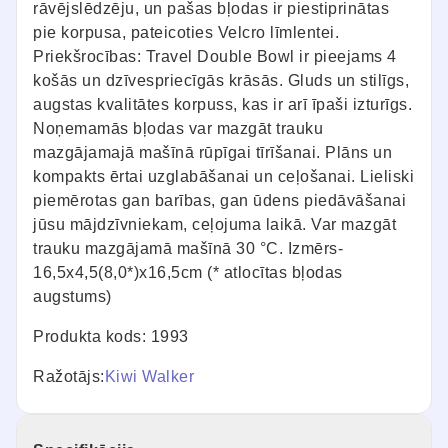
rāvējslēdzēju, un pašas bļodas ir piestiprinātas
pie korpusa, pateicoties Velcro līmlentei.
Priekšrocības: Travel Double Bowl ir pieejams 4
košās un dzīvespriecīgās krāsās. Gluds un stilīgs,
augstas kvalitātes korpuss, kas ir arī īpaši izturīgs.
Noņemamās bļodas var mazgāt trauku
mazgājamajā mašīnā rūpīgai tīrīšanai. Plāns un
kompakts ērtai uzglabāšanai un ceļošanai. Lieliski
piemērotas gan barības, gan ūdens piedāvāšanai
jūsu mājdzīvniekam, ceļojuma laikā. Var mazgāt
trauku mazgājamā mašīnā 30 °C. Izmērs-
16,5x4,5(8,0*)x16,5cm (* atlocītas bļodas
augstums)
Produkta kods: 1993
Ražotājs:
Kiwi Walker