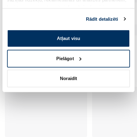
kuri to var apvienot ar citu informāciju, ko viņiem
sniedzat vai ko viņi apkopo, kad lietojat viņu
Rādīt detalizēti
pakalpojumus. Ja piekrītat šo papildu sīkdatņu
izmantošanai, lūdzu, atzīmējiet savu izvēli:
Atļaut visu
Pielāgot
Vēl no šī zīmola
Noraidīt