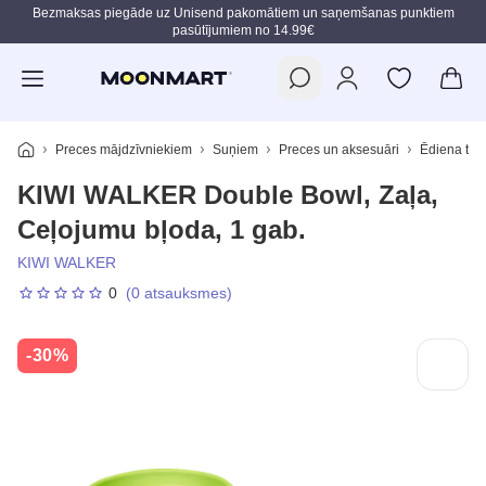
Bezmaksas piegāde uz Unisend pakomātiem un saņemšanas punktiem
pasūtījumiem no 14.99€
Pāriet uz galveno saturu
Preces mājdzīvniekiem
Suņiem
Preces un aksesuāri
Ēdiena trau
KIWI WALKER Double Bowl, Zaļa,
Ceļojumu bļoda, 1 gab.
KIWI WALKER
0
(0 atsauksmes)
-30%