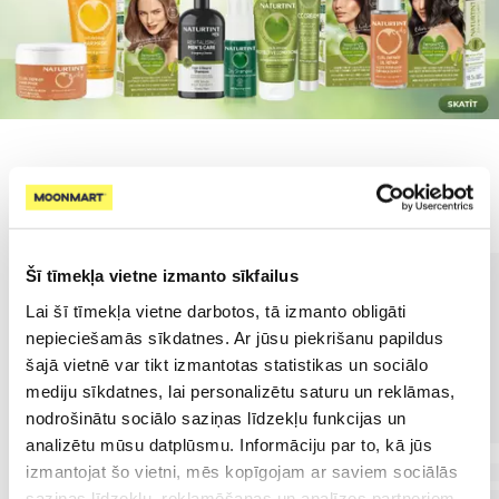
Populārākie kategorijā
Šī tīmekļa vietne izmanto sīkfailus
Lai šī tīmekļa vietne darbotos, tā izmanto obligāti
nepieciešamās sīkdatnes. Ar jūsu piekrišanu papildus
šajā vietnē var tikt izmantotas statistikas un sociālo
mediju sīkdatnes, lai personalizētu saturu un reklāmas,
nodrošinātu sociālo saziņas līdzekļu funkcijas un
analizētu mūsu datplūsmu. Informāciju par to, kā jūs
izmantojat šo vietni, mēs kopīgojam ar saviem sociālās
saziņas līdzekļu, reklamēšanas un analīzes partneriem,