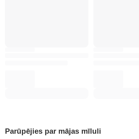
Parūpējies par mājas mīluli