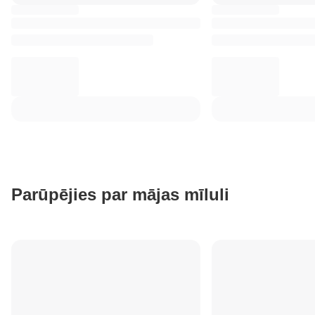
Parūpējies par mājas mīluli