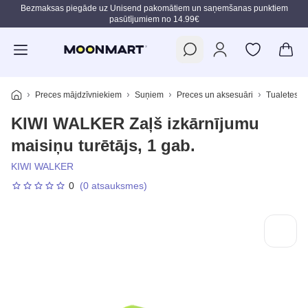
Bezmaksas piegāde uz Unisend pakomātiem un saņemšanas punktiem
pasūtījumiem no 14.99€
Pāriet uz galveno saturu
Preces mājdzīvniekiem
Suņiem
Preces un aksesuāri
Tualetes p
KIWI WALKER Zaļš izkārnījumu
maisiņu turētājs, 1 gab.
KIWI WALKER
0
(0 atsauksmes)