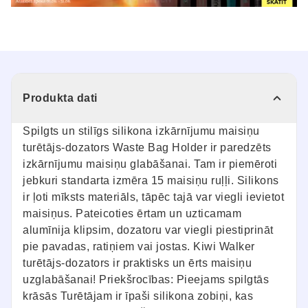
Produkta dati
Spilgts un stilīgs silikona izkārnījumu maisiņu
turētājs-dozators Waste Bag Holder ir paredzēts
izkārnījumu maisiņu glabāšanai. Tam ir piemēroti
jebkuri standarta izmēra 15 maisiņu ruļļi. Silikons
ir ļoti mīksts materiāls, tāpēc tajā var viegli ievietot
maisiņus. Pateicoties ērtam un uzticamam
alumīnija klipsim, dozatoru var viegli piestiprināt
pie pavadas, ratiņiem vai jostas. Kiwi Walker
turētājs-dozators ir praktisks un ērts maisiņu
uzglabāšanai! Priekšrocības: Pieejams spilgtās
krāsās Turētājam ir īpaši silikona zobiņi, kas