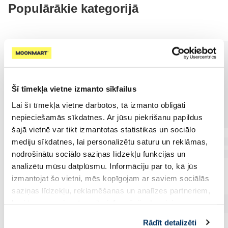
Populārākie kategorijā
Šī tīmekļa vietne izmanto sīkfailus
Lai šī tīmekļa vietne darbotos, tā izmanto obligāti
nepieciešamās sīkdatnes. Ar jūsu piekrišanu papildus
šajā vietnē var tikt izmantotas statistikas un sociālo
mediju sīkdatnes, lai personalizētu saturu un reklāmas,
nodrošinātu sociālo saziņas līdzekļu funkcijas un
analizētu mūsu datplūsmu. Informāciju par to, kā jūs
izmantojat šo vietni, mēs kopīgojam ar saviem sociālās
saziņas līdzekļu, reklamēšanas un analīzes partneriem,
kuri to var apvienot ar citu informāciju, ko viņiem
sniedzat vai ko viņi apkopo, kad lietojat viņu
Rādīt detalizēti
pakalpojumus. Ja piekrītat šo papildu sīkdatņu