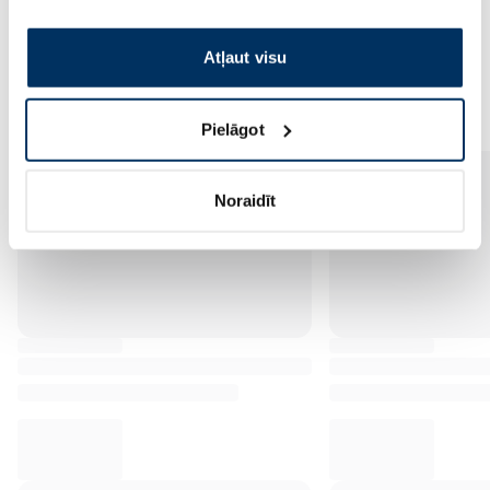
izmantošanai, lūdzu, atzīmējiet savu izvēli:
Atļaut visu
Vēl no šī zīmola
Pielāgot
Noraidīt