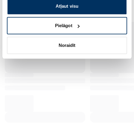
Vēl no šī zīmola
Atļaut visu
Pielāgot
Noraidīt