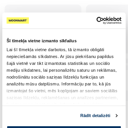
Šī tīmekļa vietne izmanto sīkfailus
Lai šī tīmekļa vietne darbotos, tā izmanto obligāti
nepieciešamās sīkdatnes. Ar jūsu piekrišanu papildus
šajā vietnē var tikt izmantotas statistikas un sociālo
mediju sīkdatnes, lai personalizētu saturu un reklāmas,
nodrošinātu sociālo saziņas līdzekļu funkcijas un
analizētu mūsu datplūsmu. Informāciju par to, kā jūs
izmantojat šo vietni, mēs kopīgojam ar saviem sociālās
saziņas līdzekļu, reklamēšanas un analīzes partneriem,
kuri to var apvienot ar citu informāciju, ko viņiem
sniedzat vai ko viņi apkopo, kad lietojat viņu
Rādīt detalizēti
pakalpojumus. Ja piekrītat šo papildu sīkdatņu
izmantošanai, lūdzu, atzīmējiet savu izvēli: