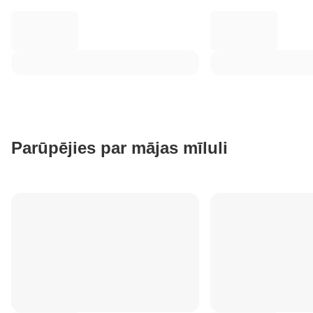
Parūpējies par mājas mīluli