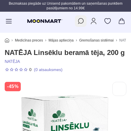
Bezmaksas piegāde uz Unisend pakomātiem un saņemšanas punktiem
pasūtījumiem no 14.99€
Pāriet uz galveno saturu
Medicīnas preces
Mājas aptieciņa
Gremošanas sistēmai
NATĒJA
NATĒJA Linsēklu beramā tēja, 200 g
NATĒJA
0
(0 atsauksmes)
-45%