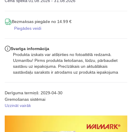
Cena spēkā 01.08.2026 - 31.08.2026
Bezmaksas piegāde no 14.99 €
Piegādes veidi
Svarīga informācija
Produkta izskats var atšķirties no fotoattēlā redzamā.
Uzmanību! Pirms produkta lietošanas, lūdzu, pārbaudiet
sastāvu uz iepakojuma. Precīzākais un aktuālākais
sastāvdaļu saraksts ir atrodams uz produkta iepakojuma
Derīguma termiņš: 2029-04-30
Gremošanas sistēmai
Uzzināt vairāk