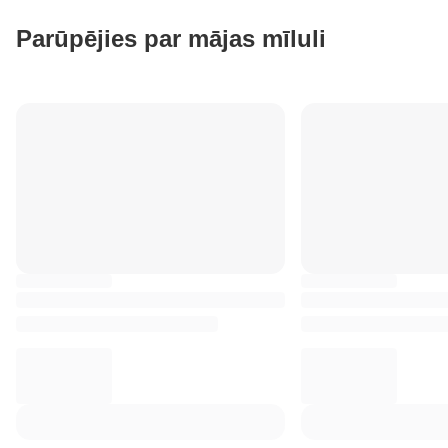
Parūpējies par mājas mīluli