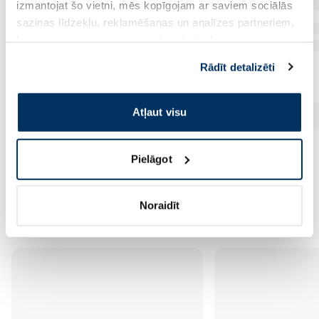
izmantojat šo vietni, mēs kopīgojam ar saviem sociālās
saziņas līdzekļu, reklamēšanas un analīzes partneriem,
kuri to var apvienot ar citu informāciju, ko viņiem
sniedzat vai ko viņi apkopo, kad lietojat viņu
Rādīt detalizēti
pakalpojumus. Ja piekrītat šo papildu sīkdatņu
izmantošanai, lūdzu, atzīmējiet savu izvēli:
Atļaut visu
Pielāgot
Vēl no šī zīmola
Noraidīt