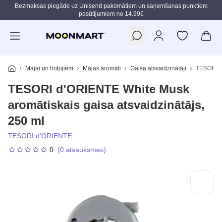
Bezmaksas piegāde uz Unisend pakomātiem un saņemšanas punktiem
pasūtījumiem no 14.99€
Pāriet uz galveno saturu
Mājai un hobijiem
Mājas aromāti
Gaisa atsvaidzinātāji
TESORI d'
TESORI d'ORIENTE White Musk
aromātiskais gaisa atsvaidzinātājs,
250 ml
TESORI d'ORIENTE
0
(0 atsauksmes)