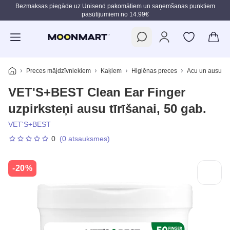
Bezmaksas piegāde uz Unisend pakomātiem un saņemšanas punktiem
pasūtījumiem no 14.99€
Pāriet uz galveno saturu
Preces mājdzīvniekiem
Kaķiem
Higiēnas preces
Acu un ausu ko
VET'S+BEST Clean Ear Finger
uzpirksteņi ausu tīrīšanai, 50 gab.
VET'S+BEST
0
(0 atsauksmes)
-20%