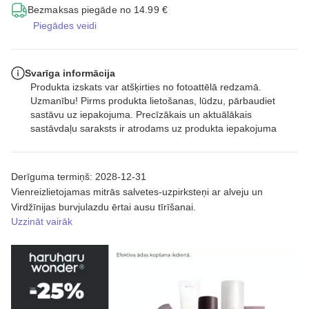
Bezmaksas piegāde no 14.99 €
Piegādes veidi
Svarīga informācija
Produkta izskats var atšķirties no fotoattēlā redzamā.
Uzmanību! Pirms produkta lietošanas, lūdzu, pārbaudiet
sastāvu uz iepakojuma. Precīzākais un aktuālākais
sastāvdaļu saraksts ir atrodams uz produkta iepakojuma
Derīguma termiņš: 2028-12-31
Vienreizlietojamas mitrās salvetes-uzpirksteņi ar alveju un
Virdžīnijas burvjulazdu ērtai ausu tīrīšanai.
Uzzināt vairāk