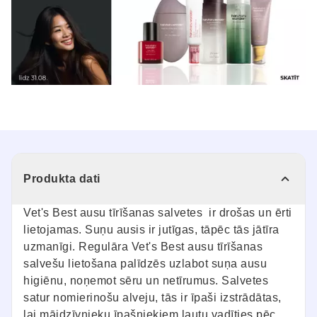
Produkta dati
Vet's Best ausu tīrīšanas salvetes ir drošas un ērti
lietojamas. Suņu ausis ir jutīgas, tāpēc tās jātīra
uzmanīgi. Regulāra Vet's Best ausu tīrīšanas
salvešu lietošana palīdzēs uzlabot suņa ausu
higiēnu, noņemot sēru un netīrumus. Salvetes
satur nomierinošu alveju, tās ir īpaši izstrādātas,
lai mājdzīvnieku īpašniekiem ļautu vadīties pēc