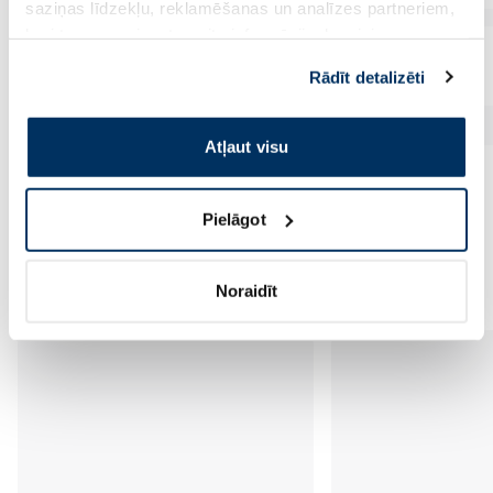
saziņas līdzekļu, reklamēšanas un analīzes partneriem,
kuri to var apvienot ar citu informāciju, ko viņiem
sniedzat vai ko viņi apkopo, kad lietojat viņu
Rādīt detalizēti
pakalpojumus. Ja piekrītat šo papildu sīkdatņu
izmantošanai, lūdzu, atzīmējiet savu izvēli:
Atļaut visu
Pielāgot
Vēl no šī zīmola
Noraidīt