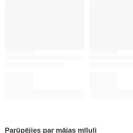
Parūpējies par mājas mīluli