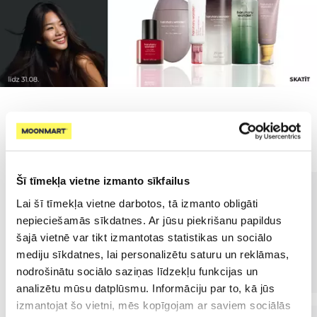
Populārākie kategorijā
Šī tīmekļa vietne izmanto sīkfailus
Lai šī tīmekļa vietne darbotos, tā izmanto obligāti
nepieciešamās sīkdatnes. Ar jūsu piekrišanu papildus
šajā vietnē var tikt izmantotas statistikas un sociālo
mediju sīkdatnes, lai personalizētu saturu un reklāmas,
nodrošinātu sociālo saziņas līdzekļu funkcijas un
analizētu mūsu datplūsmu. Informāciju par to, kā jūs
izmantojat šo vietni, mēs kopīgojam ar saviem sociālās