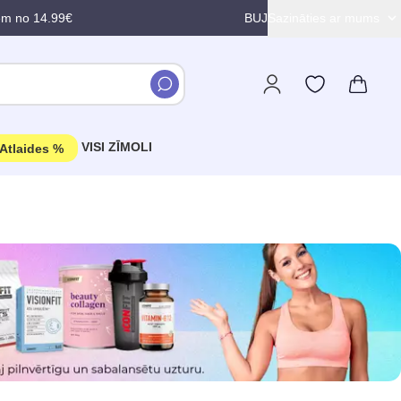
em no 14.99€
BUJ
Sazināties ar mums
VISI ZĪMOLI
Atlaides %