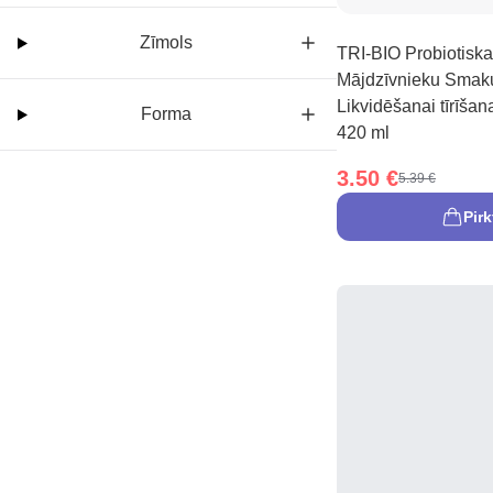
Zīmols
TRI-BIO Probiotiskai
Mājdzīvnieku Smak
Likvidēšanai tīrīšana
Forma
420 ml
3.50 €
5.39 €
Pirk