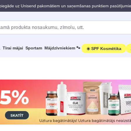
iegāde uz Unisend pakomātiem un saņemšanas punktiem pasūtījumi
a
Tīrai mājai
Sportam
Mājdzīvniekiem 🐾
☀️ SPF Kosmētika