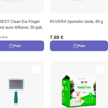
EST Clean Ear Finger
RUVERA Sporisilis ziede, 80 g
eņi ausu tīrīšanai, 50 gab.
7.89 €
9.79 €
Pirkt
Pirkt