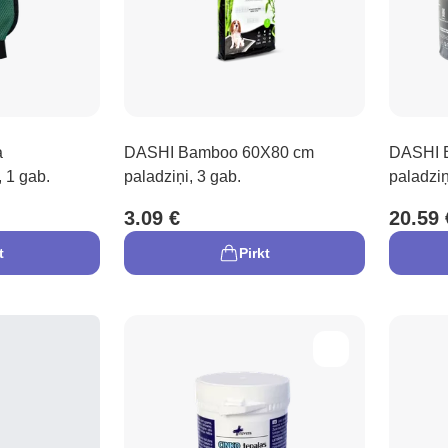
a
DASHI Bamboo 60X80 cm
DASHI 
 1 gab.
paladziņi, 3 gab.
paladziņ
3.09 €
20.59 
t
Pirkt