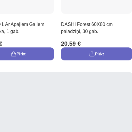
 Ar Apaļiem Galiem
DASHI Forest 60X80 cm
a, 1 gab.
paladziņi, 30 gab.
€
20.59 €
Pirkt
Pirkt