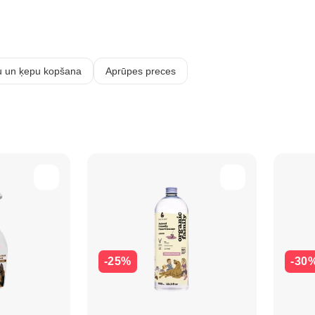
 un ķepu kopšana
Aprūpes preces
-25%
-30