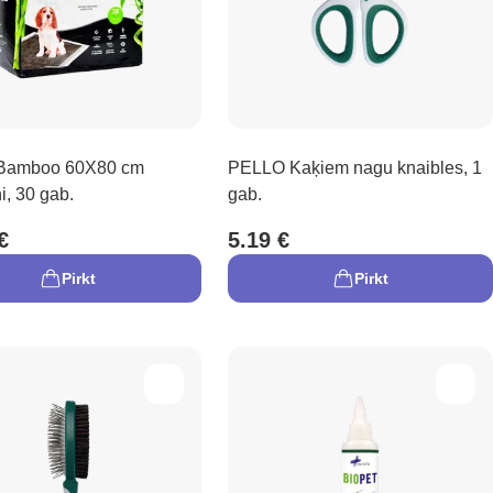
Bamboo 60X80 cm
PELLO Kaķiem nagu knaibles, 1
i, 30 gab.
gab.
€
5.19 €
Pirkt
Pirkt