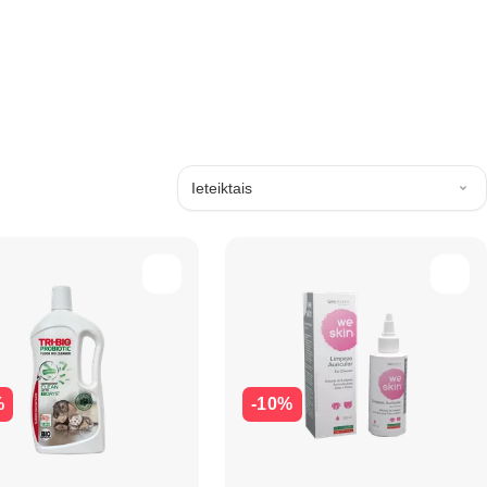
Ieteiktais
%
-10%