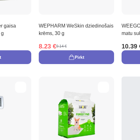
r gaisa
WEPHARM WeSkin dziedinošais
WEEGO L
 g
krēms, 30 g
matu suk
8.23 €
10.39 
9.14 €
t
Pirkt