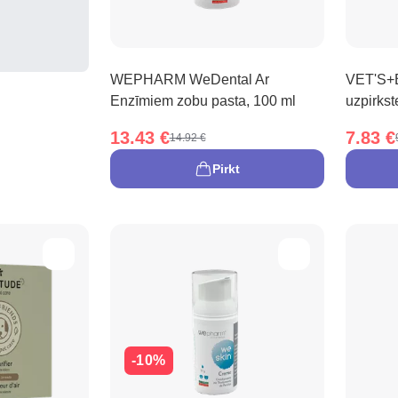
WEPHARM WeDental Ar
VET'S+B
Enzīmiem zobu pasta, 100 ml
uzpirkst
13.43 €
7.83 €
14.92 €
Pirkt
-10%