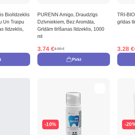
s Biolīdzeklis
PURENN Amigo, Draudzīgs
TRI-BIO 
u Un Traipu
Dzīvniekiem, Bez Aromāta,
grīdas t
s līdzeklis,
Grīdām tīrīšanas līdzeklis, 1000
ml
3.74 €
3.28 €
4.99 €
t
Pirkt
-10%
-20