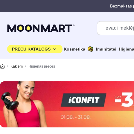
Bezmaksas p
Pāriet uz galveno saturu
PREČU KATALOGS
Kosmētika
Imunitātei
Higiēn
Kaķiem
Higiēnas preces