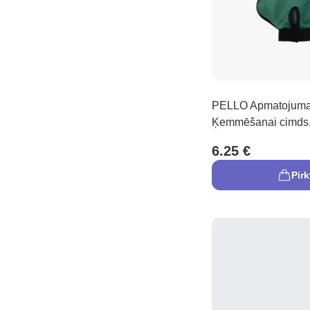
PELLO Apmatojum
Ķemmēšanai cimds,
6.25 €
Pirk