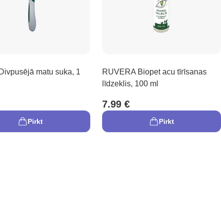
ivpusējā matu suka, 1
RUVERA Biopet acu tīrīsanas
līdzeklis, 100 ml
7.99 €
Pirkt
Pirkt