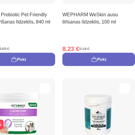
Probiotic Pet Friendly
WEPHARM WeSkin ausu
īrīšanas līdzeklis, 840 ml
tīrīsanas līdzeklis, 100 ml
8.23 €
4.69 €
9.14 €
Pirkt
Pirkt
%