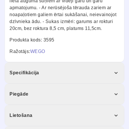
liela auguma suņiem ar vidēji garu un garu
apmatojumu. - Ar nerūsējoša tērauda zariem ar
noapaļotiem galiem ērtai sukāšanai, neievainojot
dzīvnieka ādu. - Sukas izmēri: garums ar rokturi
20cm, bez roktura 8,5 cm, platums 11,5cm.
Produkta kods: 3595
Ražotājs:
WEGO
Specifikācija
Piegāde
Lietošana