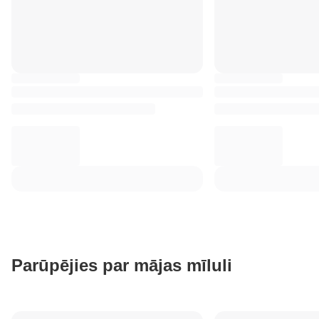
Parūpējies par mājas mīluli