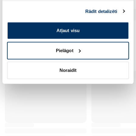
sniedzat vai ko viņi apkopo, kad lietojat viņu
Rādīt detalizēti
pakalpojumus. Ja piekrītat šo papildu sīkdatņu
izmantošanai, lūdzu, atzīmējiet savu izvēli:
Atļaut visu
Vēl no šī zīmola
Pielāgot
Noraidīt