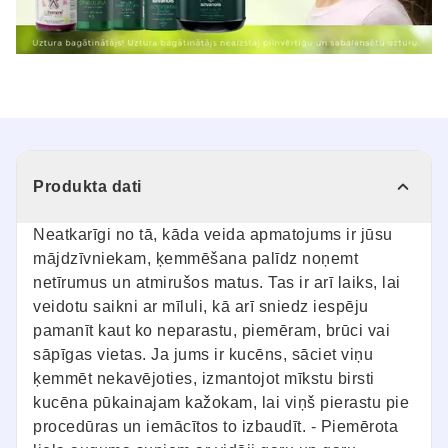
Produkta dati
Neatkarīgi no tā, kāda veida apmatojums ir jūsu
mājdzīvniekam, ķemmēšana palīdz noņemt
netīrumus un atmirušos matus. Tas ir arī laiks, lai
veidotu saikni ar mīluli, kā arī sniedz iespēju
pamanīt kaut ko neparastu, piemēram, brūci vai
sāpīgas vietas. Ja jums ir kucēns, sāciet viņu
ķemmēt nekavējoties, izmantojot mīkstu birsti
kucēna pūkainajam kažokam, lai viņš pierastu pie
procedūras un iemācītos to izbaudīt. - Piemērota