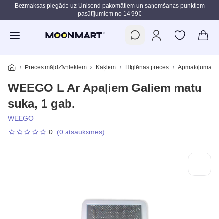
Bezmaksas piegāde uz Unisend pakomātiem un saņemšanas punktiem
pasūtījumiem no 14.99€
Pāriet uz galveno saturu
Preces mājdzīvniekiem
Kaķiem
Higiēnas preces
Apmatojuma ko
WEEGO L Ar Apaļiem Galiem matu
suka, 1 gab.
WEEGO
0
(0 atsauksmes)