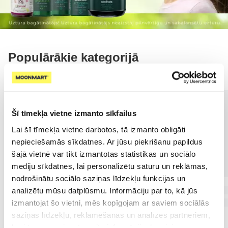
Populārākie kategorijā
Šī tīmekļa vietne izmanto sīkfailus
Lai šī tīmekļa vietne darbotos, tā izmanto obligāti
nepieciešamās sīkdatnes. Ar jūsu piekrišanu papildus
šajā vietnē var tikt izmantotas statistikas un sociālo
mediju sīkdatnes, lai personalizētu saturu un reklāmas,
nodrošinātu sociālo saziņas līdzekļu funkcijas un
analizētu mūsu datplūsmu. Informāciju par to, kā jūs
izmantojat šo vietni, mēs kopīgojam ar saviem sociālās
saziņas līdzekļu, reklamēšanas un analīzes partneriem,
kuri to var apvienot ar citu informāciju, ko viņiem