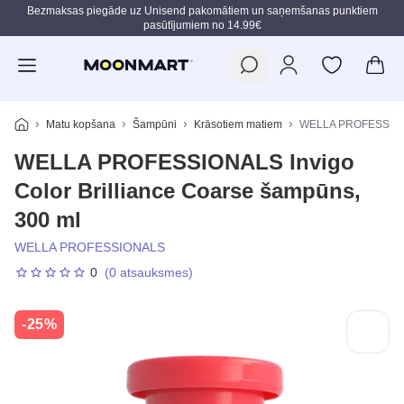
Bezmaksas piegāde uz Unisend pakomātiem un saņemšanas punktiem
pasūtījumiem no 14.99€
Pāriet uz galveno saturu
Matu kopšana
Šampūni
Krāsotiem matiem
WELLA PROFESSIONAL
WELLA PROFESSIONALS Invigo
Color Brilliance Coarse šampūns,
300 ml
WELLA PROFESSIONALS
0
(0 atsauksmes)
-25%