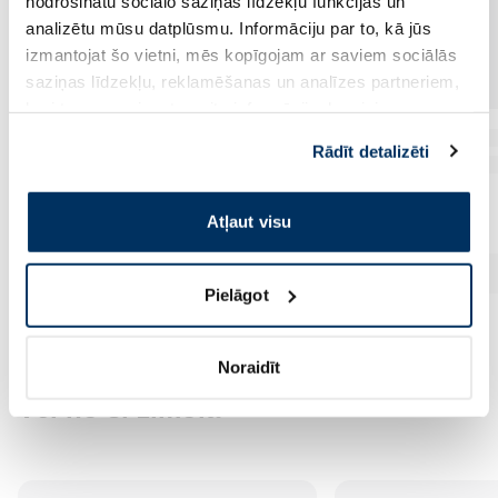
nodrošinātu sociālo saziņas līdzekļu funkcijas un
analizētu mūsu datplūsmu. Informāciju par to, kā jūs
izmantojat šo vietni, mēs kopīgojam ar saviem sociālās
saziņas līdzekļu, reklamēšanas un analīzes partneriem,
kuri to var apvienot ar citu informāciju, ko viņiem
sniedzat vai ko viņi apkopo, kad lietojat viņu
Rādīt detalizēti
pakalpojumus. Ja piekrītat šo papildu sīkdatņu
izmantošanai, lūdzu, atzīmējiet savu izvēli:
Atļaut visu
Pielāgot
Noraidīt
Vēl no šī zīmola