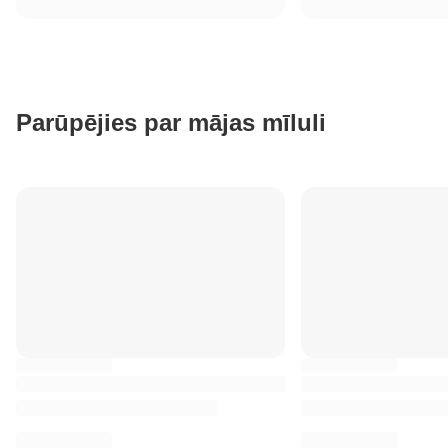
Parūpējies par mājas mīluli