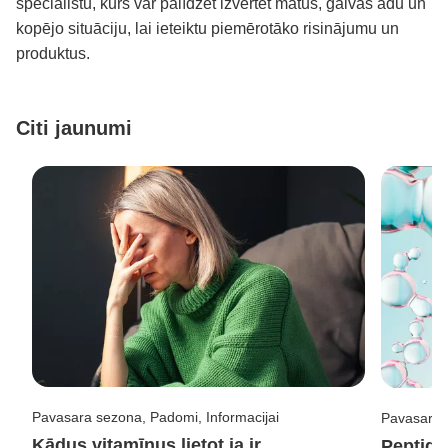
speciālistu, kurš var palīdzēt izvērtēt matus, galvas ādu un
kopējo situāciju, lai ieteiktu piemērotāko risinājumu un
produktus.
Citi jaunumi
Pavasara sezona, Padomi, Informacijai
Pavasara 
Kādus vitamīnus lietot ja ir
Peptidi