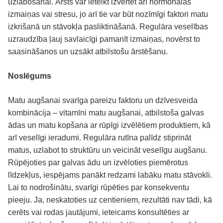
uzlabošanai. Ārsts var ieteikt izvērtēt arī hormonālās
izmaiņas vai stresu, jo arī tie var būt nozīmīgi faktori matu
izkrišanā un stāvokļa pasliktināšanā. Regulāra veselības
uzraudzība ļauj savlaicīgi pamanīt izmaiņas, novērst to
saasināšanos un uzsākt atbilstošu ārstēšanu.
Noslēgums
Matu augšanai svarīga pareizu faktoru un dzīvesveida
kombinācija – vitamīni matu augšanai, atbilstoša galvas
ādas un matu kopšana ar rūpīgi izvēlētiem produktiem, kā
arī veselīgi ieradumi. Regulāra rutīna palīdz stiprināt
matus, uzlabot to struktūru un veicināt veselīgu augšanu.
Rūpējoties par galvas ādu un izvēloties piemērotus
līdzekļus, iespējams panākt redzami labāku matu stāvokli.
Lai to nodrošinātu, svarīgi rūpēties par konsekventu
pieeju. Ja, neskatoties uz centieniem, rezultāti nav tādi, kā
cerēts vai rodas jautājumi, ieteicams konsultēties ar