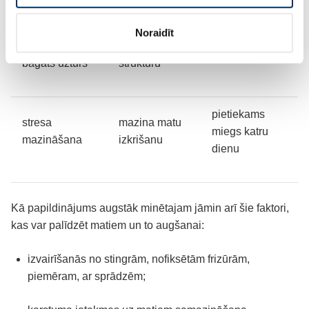
Noraidīt
olbaltumvielām
veido matu
ikdienā
bagāts uzturs
struktūru
pietiekams
stresa
mazina matu
miegs katru
mazināšana
izkrišanu
dienu
Kā papildinājums augstāk minētajam jāmin arī šie faktori,
kas var palīdzēt matiem un to augšanai:
izvairīšanās no stingrām, nofiksētām frizūrām,
piemēram, ar sprādzēm;