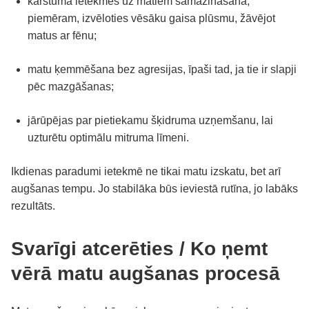
karstuma ietekmes uz matiem samazināšana,
piemēram, izvēloties vēsāku gaisa plūsmu, žāvējot
matus ar fēnu;
matu ķemmēšana bez agresijas, īpaši tad, ja tie ir slapji
pēc mazgāšanas;
jārūpējas par pietiekamu šķidruma uzņemšanu, lai
uzturētu optimālu mitruma līmeni.
Ikdienas paradumi ietekmē ne tikai matu izskatu, bet arī
augšanas tempu. Jo stabilāka būs ieviestā rutīna, jo labāks
rezultāts.
Svarīgi atcerēties / Ko ņemt
vērā matu augšanas procesā