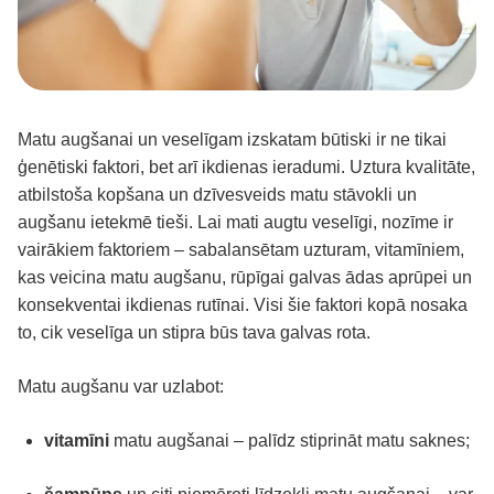
Matu augšanai un veselīgam izskatam būtiski ir ne tikai
ģenētiski faktori, bet arī ikdienas ieradumi. Uztura kvalitāte,
atbilstoša kopšana un dzīvesveids matu stāvokli un
augšanu ietekmē tieši. Lai mati augtu veselīgi, nozīme ir
vairākiem faktoriem – sabalansētam uzturam, vitamīniem,
kas veicina matu augšanu, rūpīgai galvas ādas aprūpei un
konsekventai ikdienas rutīnai. Visi šie faktori kopā nosaka
to, cik veselīga un stipra būs tava galvas rota.
Matu augšanu var uzlabot:
vitamīni
matu augšanai – palīdz stiprināt matu saknes;