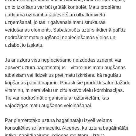
un to izkrišanu var būt grūtāk kontrolēt. Matu problēmu
gadījumā uzmanība jāpievērš arī olbaltumvielu
uzņemšanai, jo tās ir galvenais matu struktūras
veidošanas elements. Sabalansēts uzturs ikdienā palīdz
nodrošināt matu augšanai nepieciešamās vielas un
uzlabot to izskatu.
Ja ar uzturu visu nepieciešamo neizdodas uzņemt, var
apsvērt uztura bagātinātājus – vitamīnus matu augšanas
atbalstam vai līdzekļus pret matu izkrišanu kā regulāru
kopšanas papildinājumu. Parasti šie produkti satur dažādu
vitamīnu, minerālvielu un citu aktīvo vielu kombinācijas.
Tie var nodrošināt organismu ar uzturvielām, kas
vajadzīgas matu augšanas veicināšanai.
Par piemērotāko uztura bagātinātāju izvēli vēlams
konsultēties ar farmaceitu. Atceries, ka uztura bagātinātāji
ir tikai papildinājums ikdienas maltītēm. Uztura