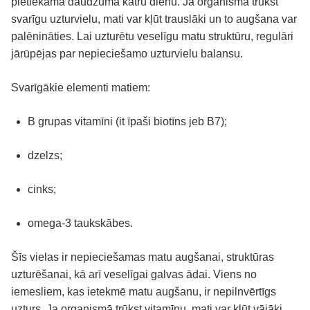
pietiekamā daudzumā katru dienu. Ja organismā trūkst
svarīgu uzturvielu, mati var kļūt trauslāki un to augšana var
palēnināties. Lai uzturētu veselīgu matu struktūru, regulāri
jārūpējas par nepieciešamo uzturvielu balansu.
Svarīgākie elementi matiem:
B grupas vitamīni (it īpaši biotīns jeb B7);
dzelzs;
cinks;
omega-3 taukskābes.
Šīs vielas ir nepieciešamas matu augšanai, struktūras
uzturēšanai, kā arī veselīgai galvas ādai. Viens no
iemesliem, kas ietekmē matu augšanu, ir nepilnvērtīgs
uzturs. Ja organismā trūkst vitamīnu, mati var kļūt vājāki,