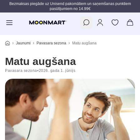
Bezmaksas piegāde uz Unisend pakomātiem un saņemšanas punktiem
pasūtījumiem no 14.99€
Pāriet uz galveno saturu
Jaunumi
Pavasara sezona
Matu augšana
Matu augšana
Pavasara sezona
•
2026. gada 1. jūnijs