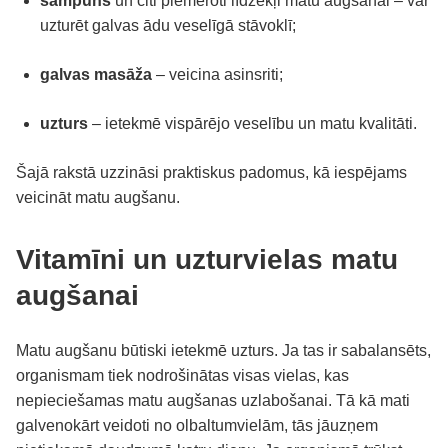
šampūns
un citi piemēroti līdzekļi matu augšanai – var
uzturēt galvas ādu veselīgā stāvoklī;
galvas masāža
– veicina asinsriti;
uzturs
– ietekmē vispārējo veselību un matu kvalitāti.
Šajā rakstā uzzināsi praktiskus padomus, kā iespējams
veicināt matu augšanu.
Vitamīni un uzturvielas matu
augšanai
Matu augšanu būtiski ietekmē uzturs. Ja tas ir sabalansēts,
organismam tiek nodrošinātas visas vielas, kas
nepieciešamas matu augšanas uzlabošanai. Tā kā mati
galvenokārt veidoti no olbaltumvielām, tās jāuzņem