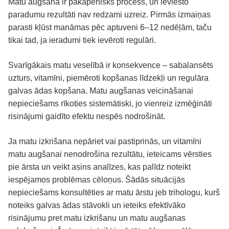
Matu augšana ir pakāpenisks process, un ieviesto
paradumu rezultāti nav redzami uzreiz. Pirmās izmaiņas
parasti kļūst manāmas pēc aptuveni 6–12 nedēļām, taču
tikai tad, ja ieradumi tiek ievēroti regulāri.
Svarīgākais matu veselībā ir konsekvence – sabalansēts
uzturs, vitamīni, piemēroti kopšanas līdzekļi un regulāra
galvas ādas kopšana. Matu augšanas veicināšanai
nepieciešams rīkoties sistemātiski, jo vienreiz izmēģināti
risinājumi gaidīto efektu nespēs nodrošināt.
Ja matu izkrišana nepāriet vai pastiprinās, un vitamīni
matu augšanai nenodrošina rezultātu, ieteicams vērsties
pie ārsta un veikt asins analīzes, kas palīdz noteikt
iespējamos problēmas cēloņus. Šādās situācijās
nepieciešams konsultēties ar matu ārstu jeb trihologu, kurš
noteiks galvas ādas stāvokli un ieteiks efektīvāko
risinājumu pret matu izkrišanu un matu augšanas