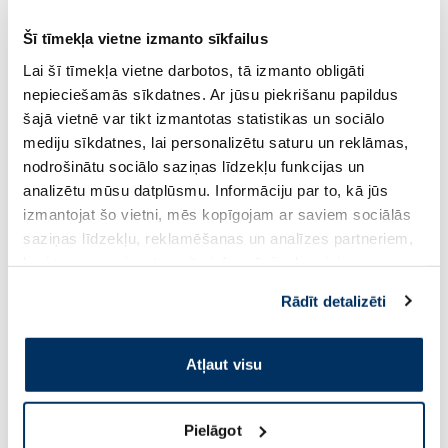
Matu augšanai ļoti būtiski ir ikdienas paradumi, kas
nosaka galvas ādas un matu stāvokli. Regulāras,
Šī tīmekļa vietne izmanto sīkfailus
vienkāršas ikdienā īstenojamas darbības var būtiski
Lai šī tīmekļa vietne darbotos, tā izmanto obligāti
uzlabot rezultātu ilgtermiņā.
nepieciešamās sīkdatnes. Ar jūsu piekrišanu papildus
šajā vietnē var tikt izmantotas statistikas un sociālo
mediju sīkdatnes, lai personalizētu saturu un reklāmas,
Paradums
Kā palīdz
Kā ieviest
nodrošinātu sociālo saziņas līdzekļu funkcijas un
analizētu mūsu datplūsmu. Informāciju par to, kā jūs
izmantojat šo vietni, mēs kopīgojam ar saviem sociālās
uzlabo galvas
3–5 minūtes
galvas masāža
saziņas līdzekļu, reklamēšanas un analīzes partneriem,
ādas asinsriti
dienā
kuri to var apvienot ar citu informāciju, ko viņiem
sniedzat vai ko viņi apkopo, kad lietojat viņu
Rādīt detalizēti
pakalpojumus. Ja piekrītat šo papildu sīkdatņu
vitamīni matu
stiprina matu
katru dienu
izmantošanai, lūdzu, atzīmējiet savu izvēli:
augšanai
saknes
Atļaut visu
šampūns matu
uzlabo galvas
3–5 reizes
Pielāgot
augšanai
ādas stāvokli
nedēļā