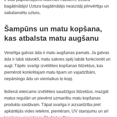
bagātinātājs! Uztura bagātinātājs neaizstāj pilnvērtīgu un
sabalansētu uzturu.
Šampūns un matu kopšana,
kas atbalsta matu augšanu
Veselīga galvas āda ir matu augšanas pamats. Ja galvas
āda ir labā stāvoklī, matu saknes spēj labāk funkcionēt un
augt. Tāpēc svarīgi izvēlēties kopšanas līdzekļus, kas
piemēroti konkrētajam matu tipam un vajadzībām,
nepārslogo ādu un vienlaikus to kopj.
Ikdienā ieteicams izvēlēties saudzīgus līdzekļus, mazgāt
matus regulāri un pievērst uzmanību matu kopšanas
produktu sastāvam. Tāpat svarīga ir aizsardzība pret
apkārtējās vides ietekmi, piemēram, UV starojumu un arī