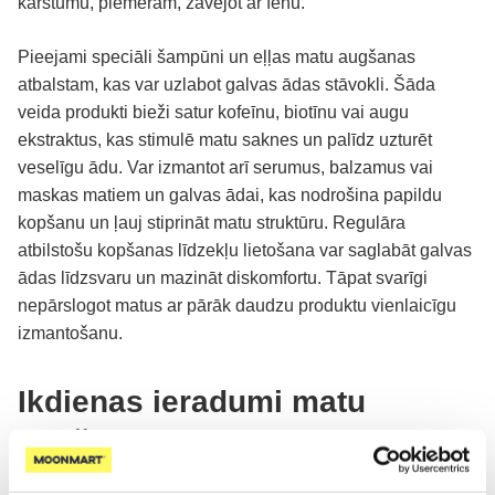
karstumu, piemēram, žāvējot ar fēnu.
Pieejami speciāli šampūni un eļļas matu augšanas
atbalstam, kas var uzlabot galvas ādas stāvokli. Šāda
veida produkti bieži satur kofeīnu, biotīnu vai augu
ekstraktus, kas stimulē matu saknes un palīdz uzturēt
veselīgu ādu. Var izmantot arī serumus, balzamus vai
maskas matiem un galvas ādai, kas nodrošina papildu
kopšanu un ļauj stiprināt matu struktūru. Regulāra
atbilstošu kopšanas līdzekļu lietošana var saglabāt galvas
ādas līdzsvaru un mazināt diskomfortu. Tāpat svarīgi
nepārslogot matus ar pārāk daudzu produktu vienlaicīgu
izmantošanu.
Ikdienas ieradumi matu
augšanai