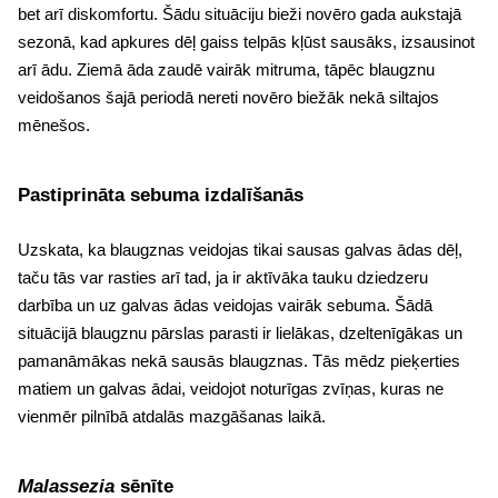
bet arī diskomfortu. Šādu situāciju bieži novēro gada aukstajā
sezonā, kad apkures dēļ gaiss telpās kļūst sausāks, izsausinot
arī ādu. Ziemā āda zaudē vairāk mitruma, tāpēc blaugznu
veidošanos šajā periodā nereti novēro biežāk nekā siltajos
mēnešos.
Pastiprināta sebuma izdalīšanās
Uzskata, ka blaugznas veidojas tikai sausas galvas ādas dēļ,
taču tās var rasties arī tad, ja ir aktīvāka tauku dziedzeru
darbība un uz galvas ādas veidojas vairāk sebuma. Šādā
situācijā blaugznu pārslas parasti ir lielākas, dzeltenīgākas un
pamanāmākas nekā sausās blaugznas. Tās mēdz pieķerties
matiem un galvas ādai, veidojot noturīgas zvīņas, kuras ne
vienmēr pilnībā atdalās mazgāšanas laikā.
Malassezia
sēnīte