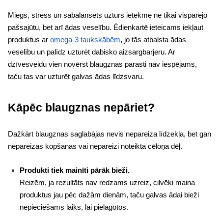
Miegs, stress un sabalansēts uzturs ietekmē ne tikai vispārējo
pašsajūtu, bet arī ādas veselību. Ēdienkartē ieteicams iekļaut
produktus ar
omega-3 taukskābēm
, jo tās atbalsta ādas
veselību un palīdz uzturēt dabisko aizsargbarjeru. Ar
dzīvesveidu vien novērst blaugznas parasti nav iespējams,
taču tas var uzturēt galvas ādas līdzsvaru.
Kāpēc blaugznas nepāriet?
Dažkārt blaugznas saglabājas nevis nepareiza līdzekļa, bet gan
nepareizas kopšanas vai nepareizi noteikta cēloņa dēļ.
Produkti tiek mainīti pārāk bieži.
Reizēm, ja rezultāts nav redzams uzreiz, cilvēki maina
produktus jau pēc dažām dienām, taču galvas ādai bieži
nepieciešams laiks, lai pielāgotos.