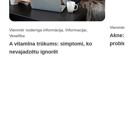
Vienmēr no
Vienmēr noderīga informācija, Informacijai,
Akne: k
Veselība
problem
A vitamīna trūkums: simptomi, ko
nevajadzētu ignorēt