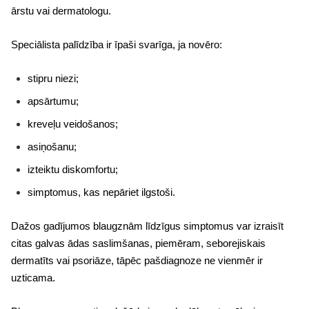
ārstu vai dermatologu.
Speciālista palīdzība ir īpaši svarīga, ja novēro:
stipru niezi;
apsārtumu;
kreveļu veidošanos;
asiņošanu;
izteiktu diskomfortu;
simptomus, kas nepāriet ilgstoši.
Dažos gadījumos blaugznām līdzīgus simptomus var izraisīt
citas galvas ādas saslimšanas, piemēram, seborejiskais
dermatīts vai psoriāze, tāpēc pašdiagnoze ne vienmēr ir
uzticama.