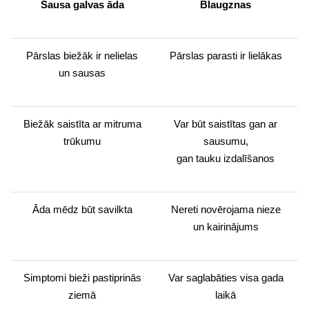
Sausa galvas āda
Blaugznas
Pārslas biežāk ir nelielas
Pārslas parasti ir lielākas
un sausas
Biežāk saistīta ar mitruma
Var būt saistītas gan ar
trūkumu
sausumu,
gan tauku izdalīšanos
Āda mēdz būt savilkta
Nereti novērojama nieze
un kairinājums
Simptomi bieži pastiprinās
Var saglabāties visa gada
ziemā
laikā