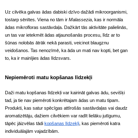
Uz cilvēka galvas ādas dabiski dzīvo dažādi mikroorganismi,
tostarp sēnītes. Viena no tām ir
Malassezia
, kas ir normāla
ādas mikrofloras sastāvdaļa. Dažkārt tās aktivitāte palielinās,
un tas var ietekmēt ādas atjaunošanās procesu, līdz ar to
šūnas nolobās ātrāk nekā parasti, veicinot blaugznu
veidošanos. Tas nenozīmē, ka āda un mati nav kopti, bet gan
to, ka ir mainījies ādas līdzsvars.
Nepiemēroti matu kopšanas līdzekļi
Daži matu kopšanas līdzekļi var kairināt galvas ādu, sevišķi
tad, ja tie nav piemēroti konkrētajam ādas un matu tipam.
Produkti, kas satur spēcīgas attīrošās sastāvdaļas vai daudz
aromatizētāju, dažiem cilvēkiem var radīt lielāku jutīgumu,
tāpēc jāizvēlas tādi
kopšanas līdzekļi
, kas piemēroti katra
individuālajām vajadzībām.