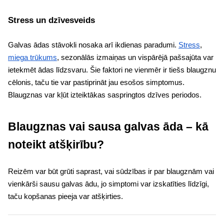
Stress un dzīvesveids
Galvas ādas stāvokli nosaka arī ikdienas paradumi.
Stress
,
miega trūkums
, sezonālās izmaiņas un vispārējā pašsajūta var
ietekmēt ādas līdzsvaru. Šie faktori ne vienmēr ir tiešs blaugznu
cēlonis, taču tie var pastiprināt jau esošos simptomus.
Blaugznas var kļūt izteiktākas saspringtos dzīves periodos.
Blaugznas vai sausa galvas āda – kā
noteikt atšķirību?
Reizēm var būt grūti saprast, vai sūdzības ir par blaugznām vai
vienkārši sausu galvas ādu, jo simptomi var izskatīties līdzīgi,
taču kopšanas pieeja var atšķirties.