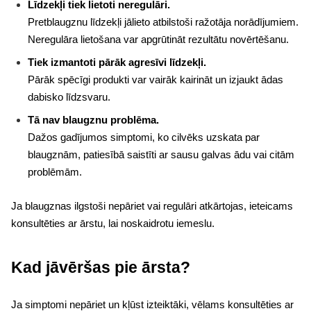
Līdzekļi tiek lietoti neregulāri.
Pretblaugznu līdzekļi jālieto atbilstoši ražotāja norādījumiem.
Neregulāra lietošana var apgrūtināt rezultātu novērtēšanu.
Tiek izmantoti pārāk agresīvi līdzekļi.
Pārāk spēcīgi produkti var vairāk kairināt un izjaukt ādas
dabisko līdzsvaru.
Tā nav blaugznu problēma.
Dažos gadījumos simptomi, ko cilvēks uzskata par
blaugznām, patiesībā saistīti ar sausu galvas ādu vai citām
problēmām.
Ja blaugznas ilgstoši nepāriet vai regulāri atkārtojas, ieteicams
konsultēties ar ārstu, lai noskaidrotu iemeslu.
Kad jāvēršas pie ārsta?
Ja simptomi nepāriet un kļūst izteiktāki, vēlams konsultēties ar