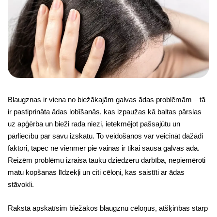
Blaugznas ir viena no biežākajām galvas ādas problēmām – tā
ir pastiprināta ādas lobīšanās, kas izpaužas kā baltas pārslas
uz apģērba un bieži rada niezi, ietekmējot pašsajūtu un
pārliecību par savu izskatu. To veidošanos var veicināt dažādi
faktori, tāpēc ne vienmēr pie vainas ir tikai sausa galvas āda.
Reizēm problēmu izraisa tauku dziedzeru darbība, nepiemēroti
matu kopšanas līdzekļi un citi cēloņi, kas saistīti ar ādas
stāvokli.
Rakstā apskatīsim biežākos blaugznu cēloņus, atšķirības starp