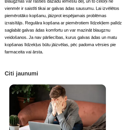
Blaugznas var rasties dažādu iemeslu dēļ, un to cēloņi ne
vienmēr ir saistīti tikai ar galvas ādas sausumu. Lai izvēlētos
piemērotāko kopšanu, jāizprot iespējamais problēmas
izraisītājs. Regulāra kopšana ar piemērotiem līdzekļiem palīdz
saglabāt galvas ādas komfortu un var mazināt blaugznu
veidošanos. Ja nav pārliecības, kurus galvas ādas un matu
kopšanas līdzekļus būtu jāizvēlas, pēc padoma vērsies pie
farmaceita vai ārsta.
Citi jaunumi