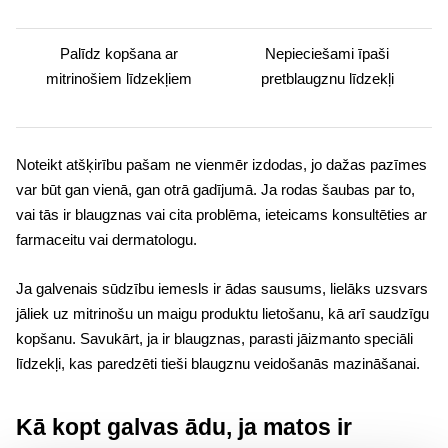
Palīdz kopšana ar
Nepieciešami īpaši
mitrinošiem līdzekļiem
pretblaugznu līdzekļi
Noteikt atšķirību pašam ne vienmēr izdodas, jo dažas pazīmes
var būt gan vienā, gan otrā gadījumā. Ja rodas šaubas par to,
vai tās ir blaugznas vai cita problēma, ieteicams konsultēties ar
farmaceitu vai dermatologu.
Ja galvenais sūdzību iemesls ir ādas sausums, lielāks uzsvars
jāliek uz mitrinošu un maigu produktu lietošanu, kā arī saudzīgu
kopšanu. Savukārt, ja ir blaugznas, parasti jāizmanto speciāli
līdzekļi, kas paredzēti tieši blaugznu veidošanās mazināšanai.
Kā kopt galvas ādu, ja matos ir