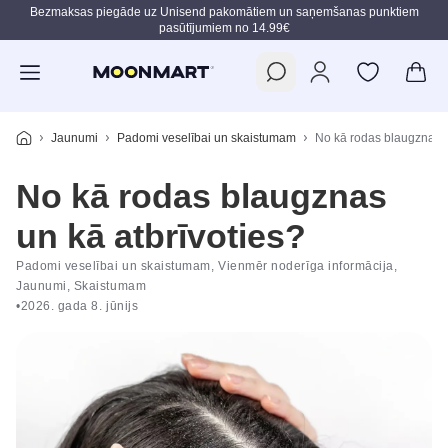
Bezmaksas piegāde uz Unisend pakomātiem un saņemšanas punktiem
pasūtījumiem no 14.99€
Pāriet uz galveno saturu
Jaunumi
Padomi veselībai un skaistumam
No kā rodas blaugznas u
No kā rodas blaugznas
un kā atbrīvoties?
Padomi veselībai un skaistumam, Vienmēr noderīga informācija,
Jaunumi, Skaistumam
•
2026. gada 8. jūnijs