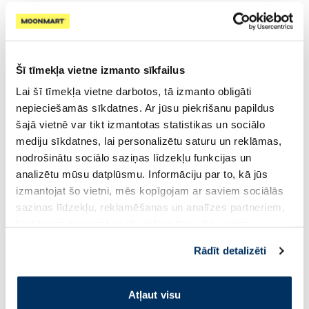
blaugznas?
Regulāra un saudzīga galvas ādas kopšana var mazināt
diskomfortu un blaugznu rašanos.
Šī tīmekļa vietne izmanto sīkfailus
Lai šī tīmekļa vietne darbotos, tā izmanto obligāti
Izvēlies piemērotu šampūnu
nepieciešamās sīkdatnes. Ar jūsu piekrišanu papildus
šajā vietnē var tikt izmantotas statistikas un sociālo
mediju sīkdatnes, lai personalizētu saturu un reklāmas,
Ja ir blaugznas, svarīgi izvēlēties galvas ādas vajadzībām
nodrošinātu sociālo saziņas līdzekļu funkcijas un
piemērotu šampūnu. Dažādi līdzekļi paredzēti atšķirīgām
analizētu mūsu datplūsmu. Informāciju par to, kā jūs
situācijām, tāpēc universāla risinājuma nav.
Pretblaugznu
izmantojat šo vietni, mēs kopīgojam ar saviem sociālās
šampūni
bieži satur aktīvās vielas, kas palīdz uzturēt galvas
saziņas līdzekļu, reklamēšanas un analīzes partneriem,
ādas līdzsvaru.
kuri to var apvienot ar citu informāciju, ko viņiem
sniedzat vai ko viņi apkopo, kad lietojat viņu
Aktīvās vielas, kas parasti ir pretblaugznu šampūna
Rādīt detalizēti
pakalpojumus. Ja piekrītat šo papildu sīkdatņu
sastāvā:
izmantošanai, lūdzu, atzīmējiet savu izvēli:
Atļaut visu
piroktona olamīns – palīdz uzturēt galvas ādas mikrofloras