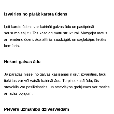
Izvairies no pārāk karsta ūdens
Ļoti karsts ūdens var kairināt galvas ādu un pastiprināt
sausuma sajūtu. Tas kaitē arī matu struktūrai. Mazgājot matus
ar remdenu ūdeni, āda attīrās saudzīgāk un saglabājas lielāks
komforts.
Nekasi galvas ādu
Ja parādās nieze, no galvas kasīšanas ir grūti izvairīties, taču
tieši tas var vēl vairāk kairināt ādu. Turpinot kasīt ādu, tās
stāvoklis var pasliktināties, un atsevišķos gadījumos var rasties
arī ādas bojājumi.
Pievērs uzmanību dzīvesveidam