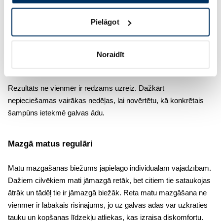
līdzsvaru;
cinka piritions – bieži sastopama sastāvdaļa pretblaugznu
Pielāgot
līdzekļos;
selēna sulfīds – palīdz samazināt pārslu veidošanos;
Noraidīt
salicilskābe – veicina atmirušo šūnu atdalīšanos.
Rezultāts ne vienmēr ir redzams uzreiz. Dažkārt
nepieciešamas vairākas nedēļas, lai novērtētu, kā konkrētais
šampūns ietekmē galvas ādu.
Mazgā matus regulāri
Matu mazgāšanas biežums jāpielāgo individuālām vajadzībām.
Dažiem cilvēkiem mati jāmazgā retāk, bet citiem tie sataukojas
ātrāk un tādēļ tie ir jāmazgā biežāk. Reta matu mazgāšana ne
vienmēr ir labākais risinājums, jo uz galvas ādas var uzkrāties
tauku un kopšanas līdzekļu atliekas, kas izraisa diskomfortu.