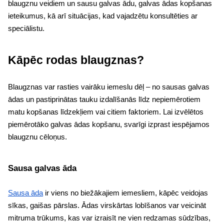
blaugznu veidiem un sausu galvas ādu, galvas ādas kopšanas
ieteikumus, kā arī situācijas, kad vajadzētu konsultēties ar
speciālistu.
Kāpēc rodas blaugznas?
Blaugznas var rasties vairāku iemeslu dēļ – no sausas galvas
ādas un pastiprinātas tauku izdalīšanās līdz nepiemērotiem
matu kopšanas līdzekļiem vai citiem faktoriem. Lai izvēlētos
piemērotāko galvas ādas kopšanu, svarīgi izprast iespējamos
blaugznu cēloņus.
Sausa galvas āda
Sausa āda
ir viens no biežākajiem iemesliem, kāpēc veidojas
sīkas, gaišas pārslas. Ādas virskārtas lobīšanos var veicināt
mitruma trūkums, kas var izraisīt ne vien redzamas sūdzības,